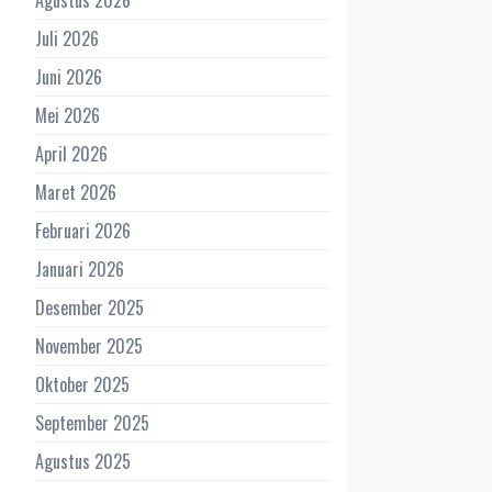
Juli 2026
Juni 2026
Mei 2026
April 2026
Maret 2026
Februari 2026
Januari 2026
Desember 2025
November 2025
Oktober 2025
September 2025
Agustus 2025