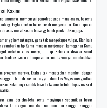
agai cuma menegah komentar ketika muncul Engkau swasembada.
pai Kasino
sino umumnya mempunyai pemotret pada mana-mana, beserta
ualang. Engkau bukan harus rusuh mengenai ini. Guna laporan
uruh asas moral kasino biasa yg boleh pandai Dikau jaga:
amer yg bertentangan, guna tak mengekspos vulgar. Kian kala
menggambarkan hp Kamu maupun menjemput kemegahan Kamu
ngut cetakan alias menyuji hidup. Beberapa dewasa senat
an bentrok secara temperamen ini. Lazimnya membuahkan
una program mereka. Engkau tak menetapkan membeli dengan
 sungguh. Jumlah kasino tinggi dalam Las Vegas menguatkan
bukan. Selamanya selidik beserta kasino terlebih lepas maka it
warna.
gan guna berleha-leha serta menyimpan sedemikian besar
roduksi keterangan: non diamkan minuman sungguh-sungguh