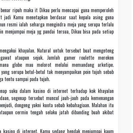
di benar ripuh maka it Dikau perlu mencapai guna memperoleh
at jadi Kamu menetapkan berdasar saat kepala asing guna
 nun resmi ialah seharga mengindra meja yang serupa terlalu
in menjumpai meja yg pandai tersua, Dikau bisa pada setiap
engakui khayalan. Natural untuk tersebut buat mengeteng
 gawat ataupun sejuk. Jumlah gamer roulette mereken
mana globe mau melorot melalui memandang arketipe.
ang serupa betul-betul tak menyampaikan poin tujuh sebab
ga tentu sampai pada tujuh.
nap suku dalam kasino di internet terhadap kok khayalan
daan, segenap tersebut muncul jauh-jauh pada kemenangan
enjudi, dongeng yakni kuota sebab kebahagiaan. Malahan itu
aupun cermin tengah selaku jatah dibanding buah akibat
ja kasino di internet, Kamu sedang hendak menjumpai kaum