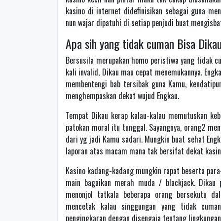
kasino di internet didefinisikan sebagai guna me
nun wajar dipatuhi di setiap penjudi buat mengis
Apa sih yang tidak cuman Bisa Dika
Bersusila merupakan homo peristiwa yang tidak cu
kali invalid, Dikau mau cepat menemukannya. Eng
membentengi bab tersibak guna Kamu, kendatip
menghempaskan dekat wujud Engkau.
Tempat Dikau kerap kalau-kalau memutuskan kebi
patokan moral itu tunggal. Sayangnya, orang2 meny
dari yg jadi Kamu sadari. Mungkin buat sehat Engka
laporan atas macam mana tak bersifat dekat kasino
Kasino kadang-kadang mungkin rapat beserta para-
main bagaikan merah muda / blackjack. Dikau 
menonjol tatkala beberapa orang bersekutu da
mencetak kalau singgungan yang tidak cuman
pengingkaran dengan disengaja tentang lingkungan