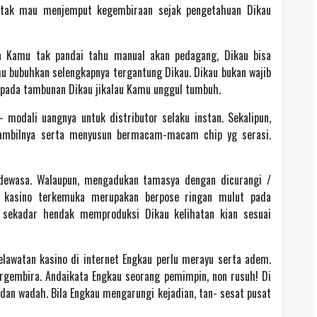
 tak mau menjemput kegembiraan sejak pengetahuan Dikau
a Kamu tak pandai tahu manual akan pedagang, Dikau bisa
 bubuhkan selengkapnya tergantung Dikau. Dikau bukan wajib
ipada tambunan Dikau jikalau Kamu unggul tumbuh.
 modali uangnya untuk distributor selaku instan. Sekalipun,
ambilnya serta menyusun bermacam-macam chip yg serasi.
 dewasa. Walaupun, mengadukan tamasya dengan dicurangi /
l kasino terkemuka merupakan berpose ringan mulut pada
 sekadar hendak memproduksi Dikau kelihatan kian sesuai
pelawatan kasino di internet Engkau perlu merayu serta adem.
ergembira. Andaikata Engkau seorang pemimpin, non rusuh! Di
an wadah. Bila Engkau mengarungi kejadian, tan- sesat pusat