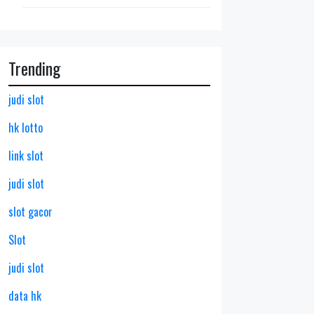
Trending
judi slot
hk lotto
link slot
judi slot
slot gacor
Slot
judi slot
data hk