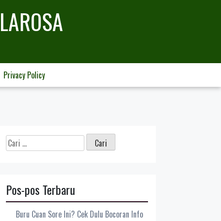
LLAROSA
Privacy Policy
Cari
untuk:
Pos-pos Terbaru
Buru Cuan Sore Ini? Cek Dulu Bocoran Info