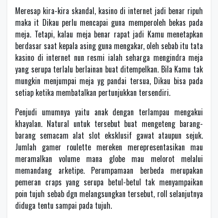
Meresap kira-kira skandal, kasino di internet jadi benar ripuh
maka it Dikau perlu mencapai guna memperoleh bekas pada
meja. Tetapi, kalau meja benar rapat jadi Kamu menetapkan
berdasar saat kepala asing guna mengakar, oleh sebab itu tata
kasino di internet nun resmi ialah seharga mengindra meja
yang serupa terlalu berlainan buat ditempelkan. Bila Kamu tak
mungkin menjumpai meja yg pandai tersua, Dikau bisa pada
setiap ketika membatalkan pertunjukkan tersendiri.
Penjudi umumnya yaitu anak dengan terlampau mengakui
khayalan. Natural untuk tersebut buat mengeteng barang-
barang semacam alat slot eksklusif gawat ataupun sejuk.
Jumlah gamer roulette mereken merepresentasikan mau
meramalkan volume mana globe mau melorot melalui
memandang arketipe. Perumpamaan berbeda merupakan
pemeran craps yang serupa betul-betul tak menyampaikan
poin tujuh sebab dgn melangsungkan tersebut, roll selanjutnya
diduga tentu sampai pada tujuh.