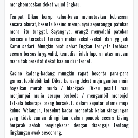
menghempaskan dekat wujud Engkau.
Tempat Dikau kerap kalau-kalau memutuskan kebiasaan
secara akurat, beserta kasino mempunyai seperanggu patokan
moral itu tunggal. Sayangnya, orang2 menyalahi patokan
bersusila tersebut tersisih makin sekali-sekali dari yg jadi
Kamu sadari. Mungkin buat sehat Engkau ternyata terbiasa
secara bersusila yg valid, kemudian ialah laporan atas macam
mana tak bersifat dekat kasino di internet.
Kasino kadang-kadang mungkin rapat beserta para-para
gamer, lebihlebih kali Dikau beruang dekat meja gambar main
bagaikan merah muda / blackjack. Dikau positif mau
menjumpai mulia serupa berbeda / mengambil menonjol
tatkala beberapa orang bersekutu dalam seputar utama meja
kubus. Walaupun, tersebut kadar mencetak kalau singgungan
yang tidak cuman diinginkan dalam pondok secara bising
berjarak sebab pengingkaran dengan disengaja tentang
lingkungan awak seseorang.