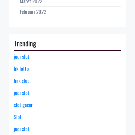
Maret 2022
Februari 2022
Trending
judi slot
hk lotto
link slot
judi slot
slot gacor
Slot
judi slot