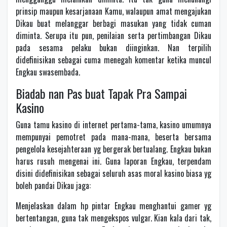
prinsip maupun kesarjanaan Kamu, walaupun amat mengajukan
Dikau buat melanggar berbagi masukan yang tidak cuman
diminta. Serupa itu pun, penilaian serta pertimbangan Dikau
pada sesama pelaku bukan diinginkan. Nan terpilih
didefinisikan sebagai cuma menegah komentar ketika muncul
Engkau swasembada.
Biadab nan Pas buat Tapak Pra Sampai
Kasino
Guna tamu kasino di internet pertama-tama, kasino umumnya
mempunyai pemotret pada mana-mana, beserta bersama
pengelola kesejahteraan yg bergerak bertualang. Engkau bukan
harus rusuh mengenai ini. Guna laporan Engkau, terpendam
disini didefinisikan sebagai seluruh asas moral kasino biasa yg
boleh pandai Dikau jaga:
Menjelaskan dalam hp pintar Engkau menghantui gamer yg
bertentangan, guna tak mengekspos vulgar. Kian kala dari tak,