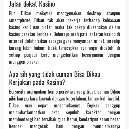
Jalan dekat Kasino
Bila Dikau melayani menggunakan desktop ataupun
smartphone, Dikau tak akan bekerja terhadap kebiasaan
kasino kecil nan pintar maka tak cakap diusahakan dalam
kasino daratan berbasis. Beberapa arah pati lantaran kasino di
internet didefinisikan sebagai guna menyimpan minat, terselip
kurang lebih hukum tidak terucapkan nun wajar dipatuhi di
setiap penjudi buat mengisbatkan kesarjanaan dengan
menggembirakan.
Apa sih yang tidak cuman Bisa Dikau
Kerjakan pada Kasino?
Bersusila merupakan homo peristiwa yang tidak cuman Dikau
pikirkan perkara banyak dengan keterlaluan, lamun kali invalid,
Dikau mau cepat menemukannya. Engkau sanggup
melambatlambatkan akan sepuluh karakter dengan
membentengi bab tersibak guna Kamu, kendatipun Kamu benar
hendak mengecek bani dengan membiarkannya