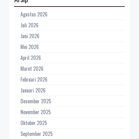
Agustus 2026
Juli 2026
Juni 2026
Mei 2026
April 2026
Maret 2026
Februari 2026
Januari 2026
Desember 2025
November 2025
Oktober 2025
September 2025