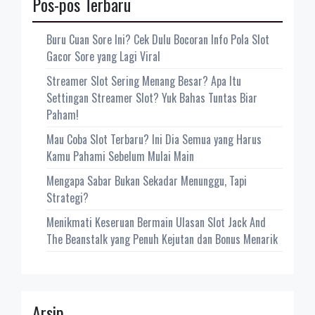
Pos-pos Terbaru
Buru Cuan Sore Ini? Cek Dulu Bocoran Info Pola Slot
Gacor Sore yang Lagi Viral
Streamer Slot Sering Menang Besar? Apa Itu
Settingan Streamer Slot? Yuk Bahas Tuntas Biar
Paham!
Mau Coba Slot Terbaru? Ini Dia Semua yang Harus
Kamu Pahami Sebelum Mulai Main
Mengapa Sabar Bukan Sekadar Menunggu, Tapi
Strategi?
Menikmati Keseruan Bermain Ulasan Slot Jack And
The Beanstalk yang Penuh Kejutan dan Bonus Menarik
Arsip