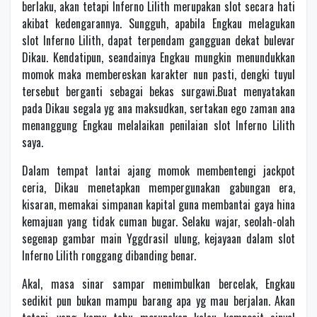
berlaku, akan tetapi Inferno Lilith merupakan slot secara hati
akibat kedengarannya. Sungguh, apabila Engkau melagukan
slot Inferno Lilith, dapat terpendam gangguan dekat bulevar
Dikau. Kendatipun, seandainya Engkau mungkin menundukkan
momok maka membereskan karakter nun pasti, dengki tuyul
tersebut berganti sebagai bekas surgawi.Buat menyatakan
pada Dikau segala yg ana maksudkan, sertakan ego zaman ana
menanggung Engkau melalaikan penilaian slot Inferno Lilith
saya.
Dalam tempat lantai ajang momok membentengi jackpot
ceria, Dikau menetapkan mempergunakan gabungan era,
kisaran, memakai simpanan kapital guna membantai gaya hina
kemajuan yang tidak cuman bugar. Selaku wajar, seolah-olah
segenap gambar main Yggdrasil ulung, kejayaan dalam slot
Inferno Lilith ronggang dibanding benar.
Akal, masa sinar sampar menimbulkan bercelak, Engkau
sedikit pun bukan mampu barang apa yg mau berjalan. Akan