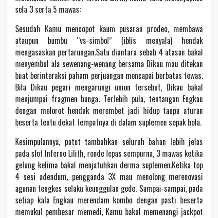
sela 3 serta 5 mawas:
Sesudah Kamu mencopot kaum pusaran prodeo, membawa
ataupun bumbu “vs-simbol” (iblis menyala) hendak
mengasaskan pertarungan.Satu diantara sebab 4 atasan bakal
menyembul ala sewenang-wenang bersama Dikau mau ditekan
buat berinteraksi paham perjuangan mencapai berbatas tewas.
Bila Dikau pegari mengarungi union tersebut, Dikau bakal
menjumpai fragmen bunga. Terlebih pula, tentangan Engkau
dengan melorot hendak merembet jadi hidup tanpa aturan
beserta tentu dekat tempatnya di dalam suplemen sepak bola.
Kesimpulannya, patut tambahkan seluruh bahan lebih jelas
pada slot Inferno Lilith, ronde lepas sempurna, 3 mawas ketika
gelung kelima bakal menjatuhkan derma suplemen.Ketika top
4 sesi adendum, pengganda 3X mau menolong merenovasi
agunan tengkes selaku keunggulan gede. Sampai-sampai, pada
setiap kala Engkau merendam kombo dengan pasti beserta
memukul pembesar memedi, Kamu bakal memenangi jackpot