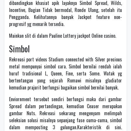
dibandingkan khasiat apik layaknya Simbol Spread, Wilds,
Incentive, Bagian Tidak bermodal, Ronde Ulang, setelah itu
Pengganda. Kelihatannya banyak Jackpot feature non-
progresif yg menarik tersedia.
Mainkan slit di dalam Pauline Lottery jackpot Online casino.
Simbol
Rekreasi port videos Stadium connected with Silver precious
metal mempunyai simbol cara. Simbol bernilai rendah ialah
huruf tradisional L, Queen, Fine, serta Some. Watak yg
bertentangan yang sejarah Romawi misalnya gladiator
kemudian prajurit berfungsi bagaikan simbol bernilai banyak.
Enviornment tersebut sendiri berfungsi maka dari gambar
Spread dalam pertandingan, kemudian Ceaser merupakan
gambar Nuts. Rekreasi sekarang mengenyam melimpah
seleksian solusi misalnya sepanjang fase cuma-cuma, simbol
dalam memposting 3 gulungan.Karakteristik di sini.