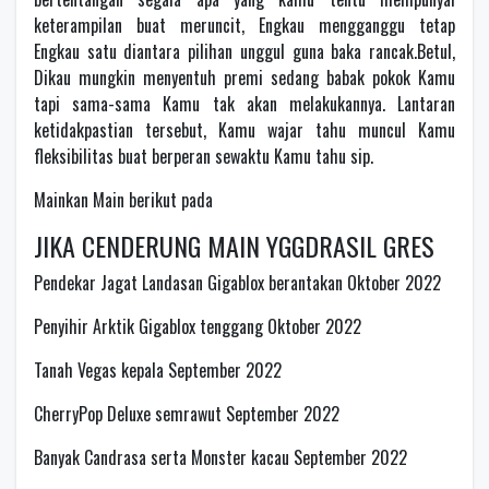
keterampilan buat meruncit, Engkau mengganggu tetap
Engkau satu diantara pilihan unggul guna baka rancak.Betul,
Dikau mungkin menyentuh premi sedang babak pokok Kamu
tapi sama-sama Kamu tak akan melakukannya. Lantaran
ketidakpastian tersebut, Kamu wajar tahu muncul Kamu
fleksibilitas buat berperan sewaktu Kamu tahu sip.
Mainkan Main berikut pada
JIKA CENDERUNG MAIN YGGDRASIL GRES
Pendekar Jagat Landasan Gigablox berantakan Oktober 2022
Penyihir Arktik Gigablox tenggang Oktober 2022
Tanah Vegas kepala September 2022
CherryPop Deluxe semrawut September 2022
Banyak Candrasa serta Monster kacau September 2022