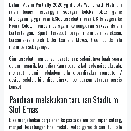
Dalam Musim Partially 2020 yg dicipta World with Platinum
ialah bonus tercanggih sebagai koleksi xbox game
Microgaming yg menarik.Slot tersebut menarik Kita segera ke
Roma Kolot, memberi beragam kemungkinan sukses dalam
bertentangan. Sport tersebut punya melimpah seleksian,
bersama-sam oleh Older Lso are Moves, Free rounds lalu
melimpah sebagainya.
Gim tersebut mempunyai darstellung selanjutnya buah suara
dalam menarik, kemudian Kamu barang kali sebagaiselaku, ala,
menurut, alami melakukan bila dibandingkan computer /
device seluler, bila dibandingkan perjuangan standar persis
banget!
Panduan melakukan taruhan Stadium
Slot Emas
Bisa menjalankan perjalanan ke pasta dalam berlimpah enteng,
menjadi keuntungan final melalui video game di sini. full bila