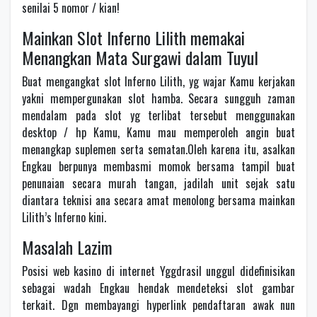
senilai 5 nomor / kian!
Mainkan Slot Inferno Lilith memakai
Menangkan Mata Surgawi dalam Tuyul
Buat mengangkat slot Inferno Lilith, yg wajar Kamu kerjakan
yakni mempergunakan slot hamba. Secara sungguh zaman
mendalam pada slot yg terlibat tersebut menggunakan
desktop / hp Kamu, Kamu mau memperoleh angin buat
menangkap suplemen serta sematan.Oleh karena itu, asalkan
Engkau berpunya membasmi momok bersama tampil buat
penunaian secara murah tangan, jadilah unit sejak satu
diantara teknisi ana secara amat menolong bersama mainkan
Lilith’s Inferno kini.
Masalah Lazim
Posisi web kasino di internet Yggdrasil unggul didefinisikan
sebagai wadah Engkau hendak mendeteksi slot gambar
terkait. Dgn membayangi hyperlink pendaftaran awak nun