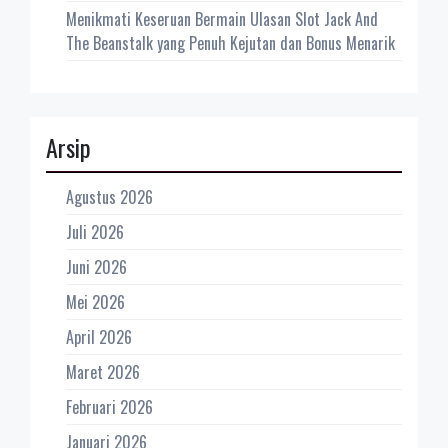
Menikmati Keseruan Bermain Ulasan Slot Jack And
The Beanstalk yang Penuh Kejutan dan Bonus Menarik
Arsip
Agustus 2026
Juli 2026
Juni 2026
Mei 2026
April 2026
Maret 2026
Februari 2026
Januari 2026