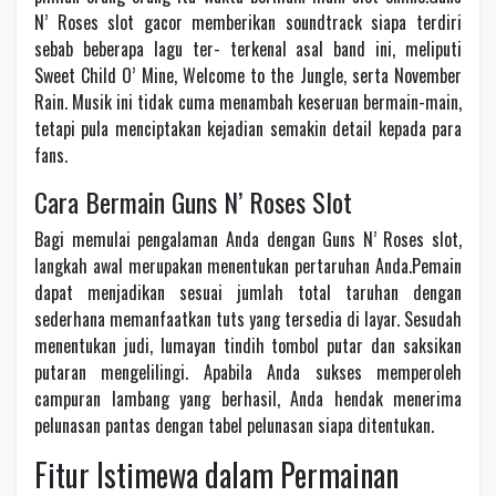
N’ Roses slot gacor memberikan soundtrack siapa terdiri
sebab beberapa lagu ter- terkenal asal band ini, meliputi
Sweet Child O’ Mine, Welcome to the Jungle, serta November
Rain. Musik ini tidak cuma menambah keseruan bermain-main,
tetapi pula menciptakan kejadian semakin detail kepada para
fans.
Cara Bermain Guns N’ Roses Slot
Bagi memulai pengalaman Anda dengan Guns N’ Roses slot,
langkah awal merupakan menentukan pertaruhan Anda.Pemain
dapat menjadikan sesuai jumlah total taruhan dengan
sederhana memanfaatkan tuts yang tersedia di layar. Sesudah
menentukan judi, lumayan tindih tombol putar dan saksikan
putaran mengelilingi. Apabila Anda sukses memperoleh
campuran lambang yang berhasil, Anda hendak menerima
pelunasan pantas dengan tabel pelunasan siapa ditentukan.
Fitur Istimewa dalam Permainan