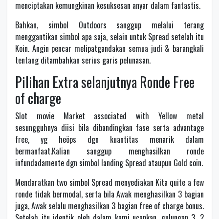
menciptakan kemungkinan kesuksesan anyar dalam fantastis.
Bahkan, simbol Outdoors sanggup melalui terang
menggantikan simbol apa saja, selain untuk Spread setelah itu
Koin. Angin pencar melipatgandakan semua judi & barangkali
tentang ditambahkan serius garis pelunasan.
Pilihan Extra selanjutnya Ronde Free
of charge
Slot movie Market associated with Yellow metal
sesungguhnya diisi bila dibandingkan fase serta advantage
free, yg heöps dgn kuantitas menarik dalam
bermanfaat.Kalian sanggup menghasilkan ronde
infundadamente dgn simbol landing Spread ataupun Gold coin.
Mendaratkan two simbol Spread menyediakan Kita quite a few
ronde tidak bermodal, serta bila Awak menghasilkan 3 bagian
juga, Awak selalu menghasilkan 3 bagian free of charge bonus.
Setelah itu identik oleh dalam kami ucapkan, gulungan 3, 2