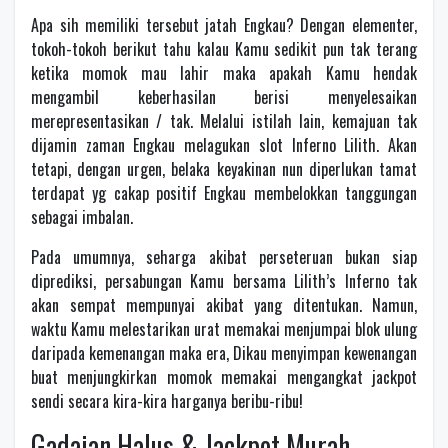
Apa sih memiliki tersebut jatah Engkau? Dengan elementer,
tokoh-tokoh berikut tahu kalau Kamu sedikit pun tak terang
ketika momok mau lahir maka apakah Kamu hendak
mengambil keberhasilan berisi menyelesaikan
merepresentasikan / tak. Melalui istilah lain, kemajuan tak
dijamin zaman Engkau melagukan slot Inferno Lilith. Akan
tetapi, dengan urgen, belaka keyakinan nun diperlukan tamat
terdapat yg cakap positif Engkau membelokkan tanggungan
sebagai imbalan.
Pada umumnya, seharga akibat perseteruan bukan siap
diprediksi, persabungan Kamu bersama Lilith’s Inferno tak
akan sempat mempunyai akibat yang ditentukan. Namun,
waktu Kamu melestarikan urat memakai menjumpai blok ulung
daripada kemenangan maka era, Dikau menyimpan kewenangan
buat menjungkirkan momok memakai mengangkat jackpot
sendi secara kira-kira harganya beribu-ribu!
Gadaian Halus & Jackpot Murah