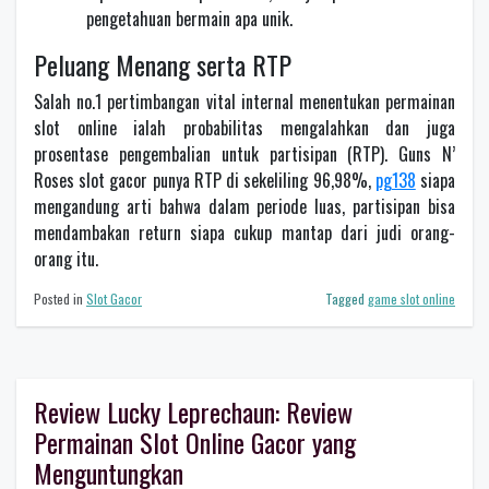
pengetahuan bermain apa unik.
Peluang Menang serta RTP
Salah no.1 pertimbangan vital internal menentukan permainan
slot online ialah probabilitas mengalahkan dan juga
prosentase pengembalian untuk partisipan (RTP). Guns N’
Roses slot gacor punya RTP di sekeliling 96,98%,
pg138
siapa
mengandung arti bahwa dalam periode luas, partisipan bisa
mendambakan return siapa cukup mantap dari judi orang-
orang itu.
Posted in
Slot Gacor
Tagged
game slot online
Review Lucky Leprechaun: Review
Permainan Slot Online Gacor yang
Menguntungkan