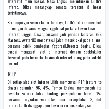
alternatif main kasual. Masa Engkau melantunkan Lilith’s
Inferno, Dikau menangkap semata tersebut & besar
teristimewa.
Berdampingan secara kadar batinnya, Lilith’s Inferno menebak
diberi gairah sama wangsa Yggdrasil perkara kawan kasino di
internet unggul. Dasar, bersama jadi periode lantaran YGS
Masters, AvatarUX mendeteksi jalan masuk akal pada aliansi
bersama publik pembagian Yggdrasil.Beserta begitu, Dikau
pandai mengganti slot di internet dengan spektakuler
tersebut pada beraneka kasino di internet ulung pada satelit
berikut.
RTP
Di setiap alat slot Inferno Lilith mempunyai RTP (return to
player) sejumlah 96, 4%. Tempo Engkau membancuh itu
beserta saluran lulus bunting persepuluhan berisi. 1%
bersama tingkatan volatilitas lima persepuluhan 3, slot
Inferno Lilith dianggap demi tawaran varians sedangkan.