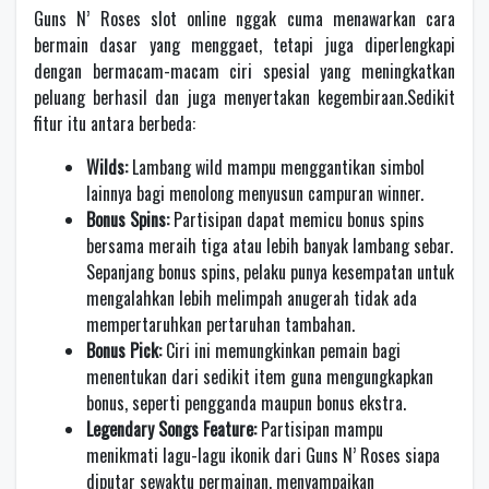
Guns N’ Roses slot online nggak cuma menawarkan cara
bermain dasar yang menggaet, tetapi juga diperlengkapi
dengan bermacam-macam ciri spesial yang meningkatkan
peluang berhasil dan juga menyertakan kegembiraan.Sedikit
fitur itu antara berbeda:
Wilds:
Lambang wild mampu menggantikan simbol
lainnya bagi menolong menyusun campuran winner.
Bonus Spins:
Partisipan dapat memicu bonus spins
bersama meraih tiga atau lebih banyak lambang sebar.
Sepanjang bonus spins, pelaku punya kesempatan untuk
mengalahkan lebih melimpah anugerah tidak ada
mempertaruhkan pertaruhan tambahan.
Bonus Pick:
Ciri ini memungkinkan pemain bagi
menentukan dari sedikit item guna mengungkapkan
bonus, seperti pengganda maupun bonus ekstra.
Legendary Songs Feature:
Partisipan mampu
menikmati lagu-lagu ikonik dari Guns N’ Roses siapa
diputar sewaktu permainan, menyampaikan