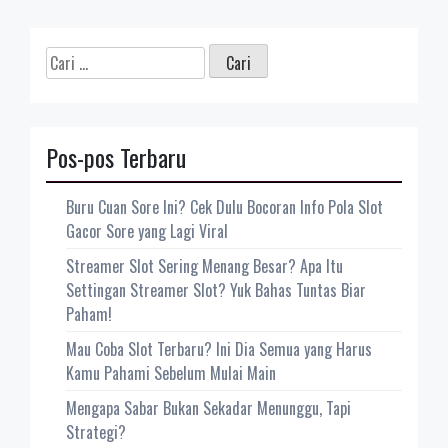
Cari
untuk:
Pos-pos Terbaru
Buru Cuan Sore Ini? Cek Dulu Bocoran Info Pola Slot
Gacor Sore yang Lagi Viral
Streamer Slot Sering Menang Besar? Apa Itu
Settingan Streamer Slot? Yuk Bahas Tuntas Biar
Paham!
Mau Coba Slot Terbaru? Ini Dia Semua yang Harus
Kamu Pahami Sebelum Mulai Main
Mengapa Sabar Bukan Sekadar Menunggu, Tapi
Strategi?