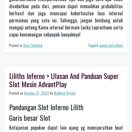
disebutkan pada dari, pemain dapat menaikkan probabilitas
berhasil dan juga mencapai keberhasilan luas internal
permainan yang satu ini. Sehingga, jangan bimbang untuk
menguji untung Kamu internal bermain Lucky Leprechaun serta
capai kemenangan sebanyak-banyaknya!
Posted in
Slot Thailand
Tagged
game slot online
Liliths Inferno > Ulasan And Panduan Super
Slot Mesin AdvantPlay
Posted on
Agustus 12, 2023
by
Matthew Bryant
Pandangan Slot Inferno Lilith
Garis besar Slot
Ketajaman popokan dapat lain ajang yg mensyaratkan buat