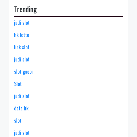
Trending
judi slot
hk lotto
link slot
judi slot
slot gacor
Slot
judi slot
data hk
slot
judi slot