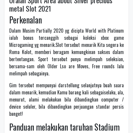
Uraian Sport Area about Silver precious
metal Slot 2021
Perkenalan
Dalam Musim Partially 2020 yg dicipta World with Platinum
ialah bonus tercanggih sebagai koleksi xbox game
Microgaming yg menarik.Slot tersebut menarik Kita segera ke
Roma Kolot, memberi beragam kemungkinan sukses dalam
bertentangan. Sport tersebut punya melimpah seleksian,
bersama-sam oleh Older Lso are Moves, Free rounds lalu
melimpah sebagainya.
Gim tersebut mempunyai darstellung selanjutnya buah suara
dalam menarik, kemudian Kamu barang kali sebagaiselaku, ala,
menurut, alami melakukan bila dibandingkan computer /
device seluler, bila dibandingkan perjuangan standar persis
banget!
Panduan melakukan taruhan Stadium