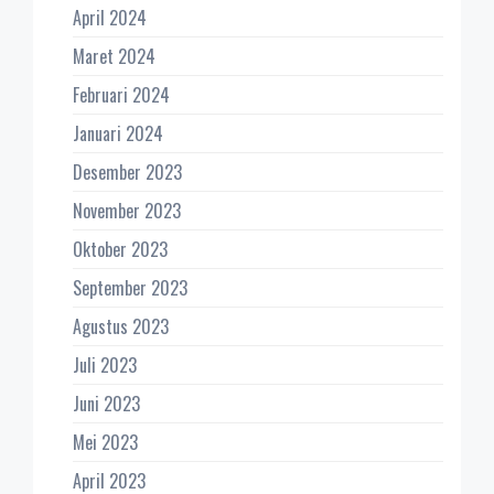
April 2024
Maret 2024
Februari 2024
Januari 2024
Desember 2023
November 2023
Oktober 2023
September 2023
Agustus 2023
Juli 2023
Juni 2023
Mei 2023
April 2023