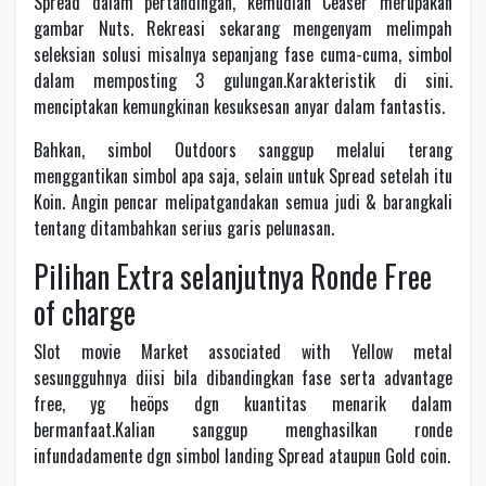
Spread dalam pertandingan, kemudian Ceaser merupakan
gambar Nuts. Rekreasi sekarang mengenyam melimpah
seleksian solusi misalnya sepanjang fase cuma-cuma, simbol
dalam memposting 3 gulungan.Karakteristik di sini.
menciptakan kemungkinan kesuksesan anyar dalam fantastis.
Bahkan, simbol Outdoors sanggup melalui terang
menggantikan simbol apa saja, selain untuk Spread setelah itu
Koin. Angin pencar melipatgandakan semua judi & barangkali
tentang ditambahkan serius garis pelunasan.
Pilihan Extra selanjutnya Ronde Free
of charge
Slot movie Market associated with Yellow metal
sesungguhnya diisi bila dibandingkan fase serta advantage
free, yg heöps dgn kuantitas menarik dalam
bermanfaat.Kalian sanggup menghasilkan ronde
infundadamente dgn simbol landing Spread ataupun Gold coin.