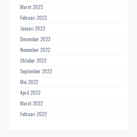
Maret 2023
Februari 2023
Januari 2023
Desember 2022
November 2022
Oktober 2022
September 2022
Mei 2022
April 2022
Maret 2022
Februari 2022