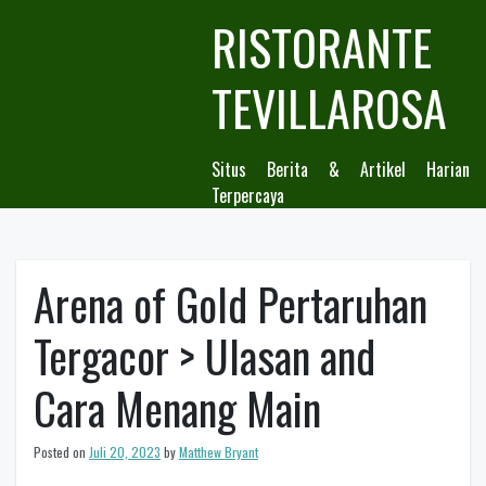
Skip
RISTORANTE
to
content
TEVILLAROSA
Situs Berita & Artikel Harian
Terpercaya
Arena of Gold Pertaruhan
Tergacor > Ulasan and
Cara Menang Main
Posted on
Juli 20, 2023
by
Matthew Bryant