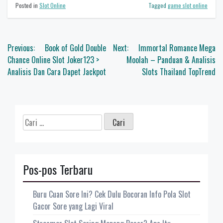
Posted in
Slot Online
Tagged
game slot online
Navigasi
Previous:
Book of Gold Double
Next:
Immortal Romance Mega
pos
Chance Online Slot Joker123 >
Moolah – Panduan & Analisis
Analisis Dan Cara Dapet Jackpot
Slots Thailand TopTrend
Cari
untuk:
Pos-pos Terbaru
Buru Cuan Sore Ini? Cek Dulu Bocoran Info Pola Slot
Gacor Sore yang Lagi Viral