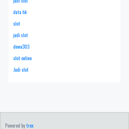
judi slot
data hk
slot
judi slot
dewa303
slot online
Judi slot
Powered by
trex