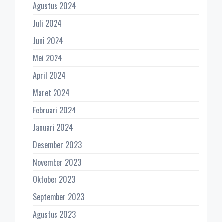
Agustus 2024
Juli 2024
Juni 2024
Mei 2024
April 2024
Maret 2024
Februari 2024
Januari 2024
Desember 2023
November 2023
Oktober 2023
September 2023
Agustus 2023