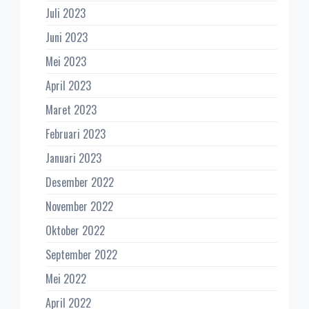
Juli 2023
Juni 2023
Mei 2023
April 2023
Maret 2023
Februari 2023
Januari 2023
Desember 2022
November 2022
Oktober 2022
September 2022
Mei 2022
April 2022