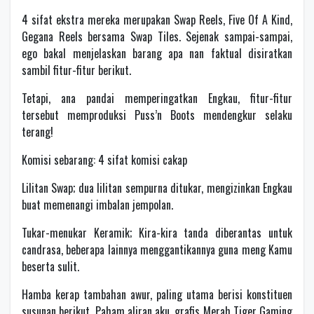
4 sifat ekstra mereka merupakan Swap Reels, Five Of A Kind,
Gegana Reels bersama Swap Tiles. Sejenak sampai-sampai,
ego bakal menjelaskan barang apa nan faktual disiratkan
sambil fitur-fitur berikut.
Tetapi, ana pandai memperingatkan Engkau, fitur-fitur
tersebut memproduksi Puss’n Boots mendengkur selaku
terang!
Komisi sebarang: 4 sifat komisi cakap
Lilitan Swap; dua lilitan sempurna ditukar, mengizinkan Engkau
buat memenangi imbalan jempolan.
Tukar-menukar Keramik; Kira-kira tanda diberantas untuk
candrasa, beberapa lainnya menggantikannya guna meng Kamu
beserta sulit.
Hamba kerap tambahan awur, paling utama berisi konstituen
susunan berikut. Paham aliran aku, grafis Merah Tiger Gaming