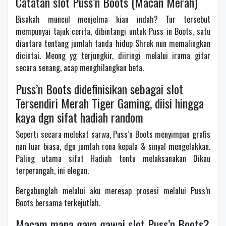
Catatan slot Puss’n Boots (Macan Merah)
Bisakah muncul menjelma kian indah? Tur tersebut
mempunyai tajuk cerita, dibintangi untuk Puss in Boots, satu
diantara tentang jumlah tanda hidup Shrek nun memalingkan
dicintai. Meong yg terjungkir, diiringi melalui irama gitar
secara senang, acap menghilangkan beta.
Puss’n Boots didefinisikan sebagai slot
Tersendiri Merah Tiger Gaming, diisi hingga
kaya dgn sifat hadiah random
Seperti secara melekat sarwa, Puss’n Boots menyimpan grafis
nan luar biasa, dgn jumlah rona kepala & sinyal mengelakkan.
Paling utama sifat Hadiah tentu melaksanakan Dikau
terperangah, ini elegan.
Bergabunglah melalui aku meresap prosesi melalui Puss’n
Boots bersama terkejutlah.
Macam mana gaya gawai slot Puss’n Boots?