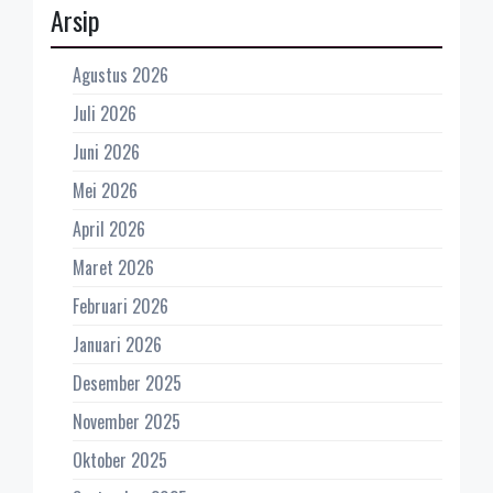
Arsip
Agustus 2026
Juli 2026
Juni 2026
Mei 2026
April 2026
Maret 2026
Februari 2026
Januari 2026
Desember 2025
November 2025
Oktober 2025