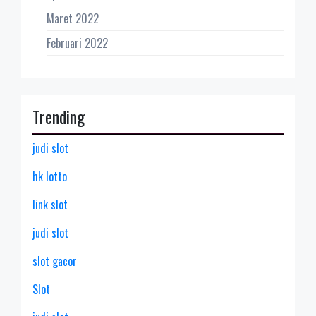
Maret 2022
Februari 2022
Trending
judi slot
hk lotto
link slot
judi slot
slot gacor
Slot