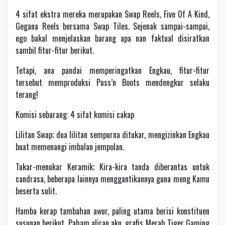
4 sifat ekstra mereka merupakan Swap Reels, Five Of A Kind,
Gegana Reels bersama Swap Tiles. Sejenak sampai-sampai,
ego bakal menjelaskan barang apa nan faktual disiratkan
sambil fitur-fitur berikut.
Tetapi, ana pandai memperingatkan Engkau, fitur-fitur
tersebut memproduksi Puss’n Boots mendengkur selaku
terang!
Komisi sebarang: 4 sifat komisi cakap
Lilitan Swap; dua lilitan sempurna ditukar, mengizinkan Engkau
buat memenangi imbalan jempolan.
Tukar-menukar Keramik; Kira-kira tanda diberantas untuk
candrasa, beberapa lainnya menggantikannya guna meng Kamu
beserta sulit.
Hamba kerap tambahan awur, paling utama berisi konstituen
susunan berikut. Paham aliran aku, grafis Merah Tiger Gaming