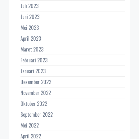
Juli 2023
Juni 2023
Mei 2023
April 2023
Maret 2023
Februari 2023
Januari 2023
Desember 2022
November 2022
Oktober 2022
September 2022
Mei 2022
April 2022