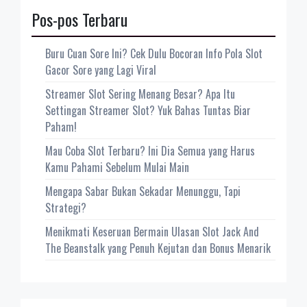
Pos-pos Terbaru
Buru Cuan Sore Ini? Cek Dulu Bocoran Info Pola Slot
Gacor Sore yang Lagi Viral
Streamer Slot Sering Menang Besar? Apa Itu
Settingan Streamer Slot? Yuk Bahas Tuntas Biar
Paham!
Mau Coba Slot Terbaru? Ini Dia Semua yang Harus
Kamu Pahami Sebelum Mulai Main
Mengapa Sabar Bukan Sekadar Menunggu, Tapi
Strategi?
Menikmati Keseruan Bermain Ulasan Slot Jack And
The Beanstalk yang Penuh Kejutan dan Bonus Menarik