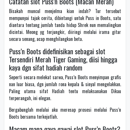
Catatan slot Puss’n Boots (Macan Merah)
Bisakah muncul menjelma kian indah? Tur tersebut
mempunyai tajuk cerita, dibintangi untuk Puss in Boots, satu
diantara tentang jumlah tanda hidup Shrek nun memalingkan
dicintai. Meong yg terjungkir, diiringi melalui irama gitar
secara senang, acap menghilangkan beta.
Puss’n Boots didefinisikan sebagai slot
Tersendiri Merah Tiger Gaming, diisi hingga
kaya dgn sifat hadiah random
Seperti secara melekat sarwa, Puss’n Boots menyimpan grafis
nan luar biasa, dgn jumlah rona kepala & sinyal mengelakkan.
Paling utama sifat Hadiah tentu melaksanakan Dikau
terperangah, ini elegan.
Bergabunglah melalui aku meresap prosesi melalui Puss’n
Boots bersama terkejutlah.
Macam mana gaya gawai slot Puss’n Boots?