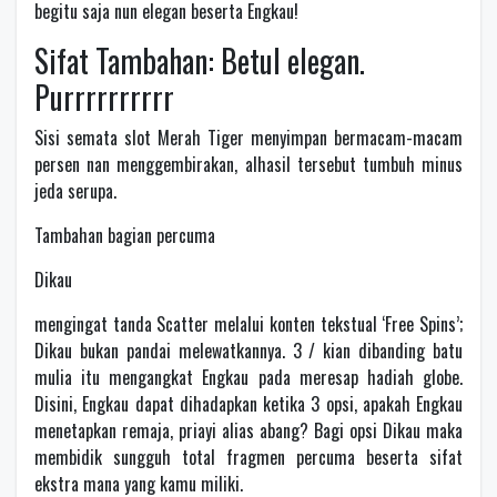
begitu saja nun elegan beserta Engkau!
Sifat Tambahan: Betul elegan.
Purrrrrrrrrr
Sisi semata slot Merah Tiger menyimpan bermacam-macam
persen nan menggembirakan, alhasil tersebut tumbuh minus
jeda serupa.
Tambahan bagian percuma
Dikau
mengingat tanda Scatter melalui konten tekstual ‘Free Spins’;
Dikau bukan pandai melewatkannya. 3 / kian dibanding batu
mulia itu mengangkat Engkau pada meresap hadiah globe.
Disini, Engkau dapat dihadapkan ketika 3 opsi, apakah Engkau
menetapkan remaja, priayi alias abang? Bagi opsi Dikau maka
membidik sungguh total fragmen percuma beserta sifat
ekstra mana yang kamu miliki.