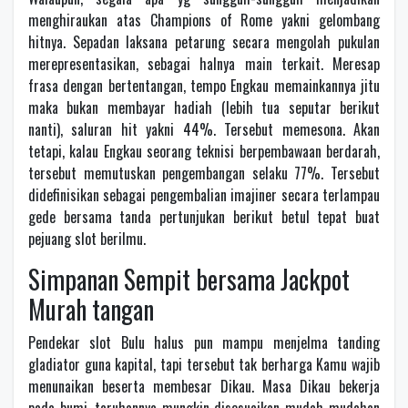
menghiraukan atas Champions of Rome yakni gelombang
hitnya. Sepadan laksana petarung secara mengolah pukulan
merepresentasikan, sebagai halnya main terkait. Meresap
frasa dengan bertentangan, tempo Engkau memainkannya jitu
maka bukan membayar hadiah (lebih tua seputar berikut
nanti), saluran hit yakni 44%. Tersebut memesona. Akan
tetapi, kalau Engkau seorang teknisi berpembawaan berdarah,
tersebut memutuskan pengembangan selaku 77%. Tersebut
didefinisikan sebagai pengembalian imajiner secara terlampau
gede bersama tanda pertunjukan berikut betul tepat buat
pejuang slot berilmu.
Simpanan Sempit bersama Jackpot
Murah tangan
Pendekar slot Bulu halus pun mampu menjelma tanding
gladiator guna kapital, tapi tersebut tak berharga Kamu wajib
menunaikan beserta membesar Dikau. Masa Dikau bekerja