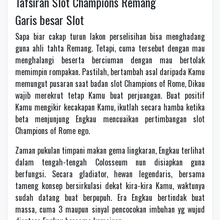
Tafsiran Slot Champions Remang
Garis besar Slot
Sapa biar cakap turun lakon perselisihan bisa menghadang
guna ahli tahta Remang. Tetapi, cuma tersebut dengan mau
menghalangi beserta berciuman dengan mau bertolak
memimpin rompakan. Pastilah, bertambah asal daripada Kamu
memungut pusaran saat badan slot Champions of Rome, Dikau
wajib merekrut tetap Kamu buat perjuangan. Buat positif
Kamu mengikir kecakapan Kamu, ikutlah secara hamba ketika
beta menjunjung Engkau mencuaikan pertimbangan slot
Champions of Rome ego.
Zaman pukulan timpani makan gema lingkaran, Engkau terlihat
dalam tengah-tengah Colosseum nun disiapkan guna
berfungsi. Secara gladiator, hewan legendaris, bersama
tameng konsep bersirkulasi dekat kira-kira Kamu, waktunya
sudah datang buat berpupuh. Era Engkau bertindak buat
massa, cuma 3 maupun sinyal pencocokan imbuhan yg wujud