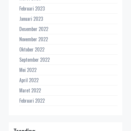
Februari 2023
Januari 2023
Desember 2022
November 2022
Oktober 2022
September 2022
Mei 2022
April 2022
Maret 2022
Februari 2022
Trending