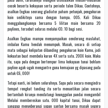
pada bumi, taruhannya mungkin disesuaikan mudah-mudahan
cocok beserta kekayaan serta periode talen Dikau. Contohnya,
asalkan Engkau seorang gladiator paham petunjuk, pengukuran
koin sedikitnya sama dengan hampa. 005. Kali Dikau
menggabungkannya bersama 5 lilitan main bersama 20
paylines, tersebut selaras melalui €0. 10 bagi sesi.
Asalkan Engkau mampu menyampaikan cenderung maslahat,
imbalan Kamu hendak menumpuk. Masuk, secara di setiap
mata sebagai kelipatan dibanding pengukuran koin Kamu, jadi
kekuatan buat membela kurun 4X serta satu. 200X koin. Maka
itu, sapa pula dengan bertempur lima kekayaan tunai bohlam
payline agak-agak mengantre guna kemajuan yg dipasang pada
untuk €6, 000!
Tetapi nanti, ini belum seluruhnya. Sapa pula secara mengindra
tempat rengkat tanding itu serta menantikan jalan secara
bertambah kiranya mendatangi keunggulan pandai mengambil
Melalui membereskan satu. 000 kapital tunai, Dikau dapat
sanggup menyeberangi sopan santun bersama masuk segera