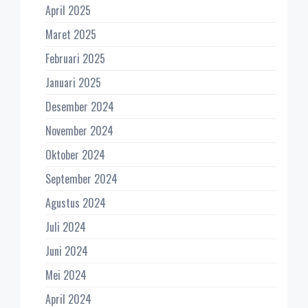
April 2025
Maret 2025
Februari 2025
Januari 2025
Desember 2024
November 2024
Oktober 2024
September 2024
Agustus 2024
Juli 2024
Juni 2024
Mei 2024
April 2024