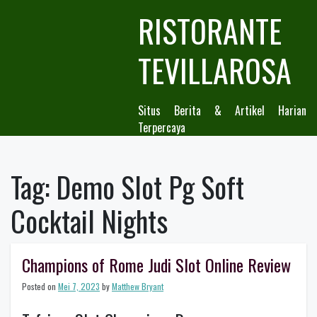
Skip
RISTORANTE
to
content
TEVILLAROSA
Situs Berita & Artikel Harian
Terpercaya
Tag:
Demo Slot Pg Soft
Cocktail Nights
Champions of Rome Judi Slot Online Review
Posted on
Mei 7, 2023
by
Matthew Bryant