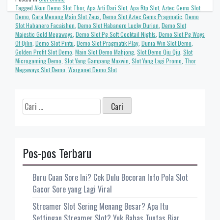
Tagged
Akun Demo Slot Thor
,
Apa Arti Dari Slot
,
Apa Rtp Slot
,
Aztec Gems Slot
Demo
,
Cara Menang Main Slot Zeus
,
Demo Slot Aztec Gems Pragmatic
,
Demo
Slot Habanero Facaishen
,
Demo Slot Habanero Lucky Durian
,
Demo Slot
Majestic Gold Megaways
,
Demo Slot Pg Soft Cocktail Nights
,
Demo Slot Pg Ways
Of Qilin
,
Demo Slot Pintu
,
Demo Slot Pragmatik Play
,
Dunia Win Slot Demo
,
Golden Profit Slot Demo
,
Main Slot Demo Mahjong
,
Slot Demo Qiu Qiu
,
Slot
Microgaming Demo
,
Slot Yang Gampang Maxwin
,
Slot Yang Lagi Promo
,
Thor
Megaways Slot Demo
,
Warganet Demo Slot
Cari
untuk:
Pos-pos Terbaru
Buru Cuan Sore Ini? Cek Dulu Bocoran Info Pola Slot
Gacor Sore yang Lagi Viral
Streamer Slot Sering Menang Besar? Apa Itu
Settingan Streamer Slot? Yuk Bahas Tuntas Biar