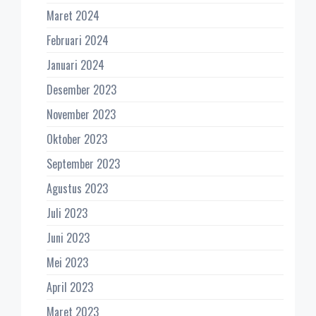
Maret 2024
Februari 2024
Januari 2024
Desember 2023
November 2023
Oktober 2023
September 2023
Agustus 2023
Juli 2023
Juni 2023
Mei 2023
April 2023
Maret 2023