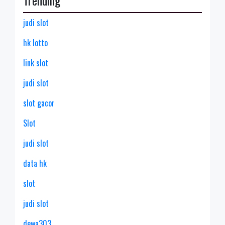
judi slot
hk lotto
link slot
judi slot
slot gacor
Slot
judi slot
data hk
slot
judi slot
dewa303