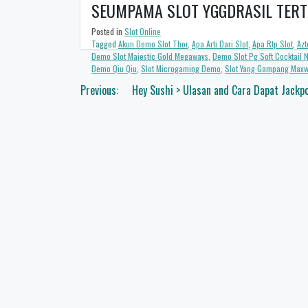
SEUMPAMA SLOT YGGDRASIL TERT
Posted in
Slot Online
Tagged
Akun Demo Slot Thor
,
Apa Arti Dari Slot
,
Apa Rtp Slot
,
Az
Demo Slot Majestic Gold Megaways
,
Demo Slot Pg Soft Cocktail N
Demo Qiu Qiu
,
Slot Microgaming Demo
,
Slot Yang Gampang Maxw
Navigasi
Previous:
Hey Sushi > Ulasan and Cara Dapat Jackp
pos