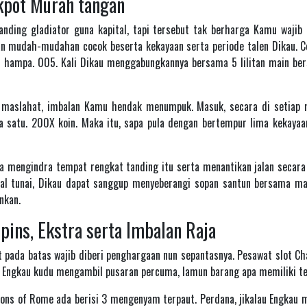
kpot Murah tangan
nding gladiator guna kapital, tapi tersebut tak berharga Kamu waji
an mudah-mudahan cocok beserta kekayaan serta periode talen Dikau. C
n hampa. 005. Kali Dikau menggabungkannya bersama 5 lilitan main bers
aslahat, imbalan Kamu hendak menumpuk. Masuk, secara di setiap ma
 satu. 200X koin. Maka itu, sapa pula dengan bertempur lima kekaya
cara mengindra tempat rengkat tanding itu serta menantikan jalan seca
al tunai, Dikau dapat sanggup menyeberangi sopan santun bersama m
nkan.
pins, Ekstra serta Imbalan Raja
pada batas wajib diberi penghargaan nun sepantasnya. Pesawat slot Ch
ngkau kudu mengambil pusaran percuma, lamun barang apa memiliki te
ns of Rome ada berisi 3 mengenyam terpaut. Perdana, jikalau Engkau me