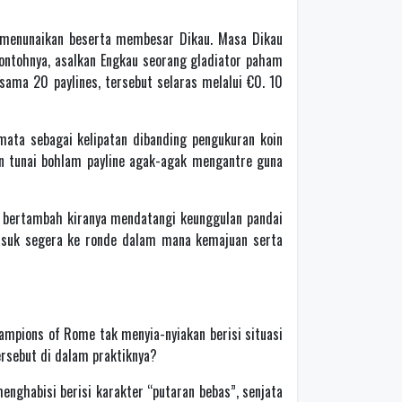
b menunaikan beserta membesar Dikau. Masa Dikau
ontohnya, asalkan Engkau seorang gladiator paham
ama 20 paylines, tersebut selaras melalui €0. 10
ta sebagai kelipatan dibanding pengukuran koin
an tunai bohlam payline agak-agak mengantre guna
ra bertambah kiranya mendatangi keunggulan pandai
asuk segera ke ronde dalam mana kemajuan serta
ampions of Rome tak menyia-nyiakan berisi situasi
rsebut di dalam praktiknya?
nghabisi berisi karakter “putaran bebas”, senjata