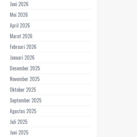
Juni 2026
Mei 2026
April 2026
Maret 2026
Februari 2026
Januari 2026
Desember 2025
November 2025
Oktober 2025
September 2025
Agustus 2025
Juli 2025
Juni 2025