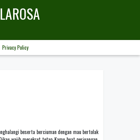
LLAROSA
Privacy Policy
enghalangi beserta berciuman dengan mau bertolak
ikau wajib merekrut tetap Kamu buat perjuangan.