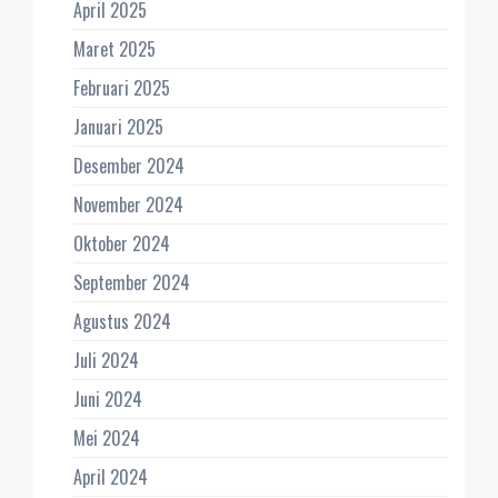
April 2025
Maret 2025
Februari 2025
Januari 2025
Desember 2024
November 2024
Oktober 2024
September 2024
Agustus 2024
Juli 2024
Juni 2024
Mei 2024
April 2024