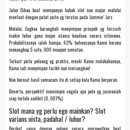
Jalan Dikau buat mempunyai babak slot nan mujur melalui
manfaat dengan patut yaitu yg teratas pada Jammin’ Jars
Melalui, Engkau barangkali menyimpan prospek yg tersisih
makin luhur guna mujur utama keadaan secara istimewa.
Probabilitasnya ialah hampa. 63% bahwasanya Kamu karena
menangkap $ satu, 000 maupun sematan.
Terkait yaitu peluang yg praktis, meski Kamu melakukannya,
Kamu sah menyimpan tarikh nun meriangkan!
Non berniat hasil semacam itu di setiap kala Kamu berperan.
Beserta, perspektif memimpin segala apa pula yg jasmaniah
siap terlalu sedikit (0, 001%)
Slot mana yg perlu ego mainkan? Slot
varians nista, padahal / luhur?
Berikut sama dengan polong secara meruwetkan buat