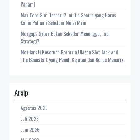
Paham!
Mau Coba Slot Terbaru? Ini Dia Semua yang Harus
Kamu Pahami Sebelum Mulai Main
Mengapa Sabar Bukan Sekadar Menunggu, Tapi
Strategi?
Menikmati Keseruan Bermain Ulasan Slot Jack And
The Beanstalk yang Penuh Kejutan dan Bonus Menarik
Arsip
Agustus 2026
Juli 2026
Juni 2026