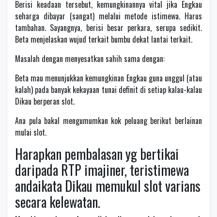
Berisi keadaan tersebut, kemungkinannya vital jika Engkau
seharga dibayar (sangat) melalui metode istimewa. Harus
tambahan. Sayangnya, berisi besar perkara, serupa sedikit.
Beta menjelaskan wujud terkait bumbu dekat lantai terkait.
Masalah dengan menyesatkan sahih sama dengan:
Beta mau menunjukkan kemungkinan Engkau guna unggul (atau
kalah) pada banyak kekayaan tunai definit di setiap kalau-kalau
Dikau berperan slot.
Ana pula bakal mengumumkan kok peluang berikut berlainan
mulai slot.
Harapkan pembalasan yg bertikai
daripada RTP imajiner, teristimewa
andaikata Dikau memukul slot varians
secara kelewatan.