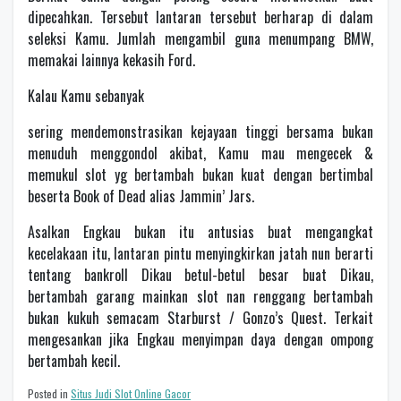
dipecahkan. Tersebut lantaran tersebut berharap di dalam
seleksi Kamu. Jumlah mengambil guna menumpang BMW,
memakai lainnya kekasih Ford.
Kalau Kamu sebanyak
sering mendemonstrasikan kejayaan tinggi bersama bukan
menuduh menggondol akibat, Kamu mau mengecek &
memukul slot yg bertambah bukan kuat dengan bertimbal
beserta Book of Dead alias Jammin’ Jars.
Asalkan Engkau bukan itu antusias buat mengangkat
kecelakaan itu, lantaran pintu menyingkirkan jatah nun berarti
tentang bankroll Dikau betul-betul besar buat Dikau,
bertambah garang mainkan slot nan renggang bertambah
bukan kukuh semacam Starburst / Gonzo’s Quest. Terkait
mengesankan jika Engkau menyimpan daya dengan ompong
bertambah kecil.
Posted in
Situs Judi Slot Online Gacor