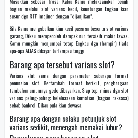
Masukkan sebesar frasa: Kalau Kamu melaksanakan penuh
bagian melalui slot varians kecil, keuntungan Engkau kian
susur dgn RTP imajiner dengan “dijanjikan”.
Bila Kamu mengabulkan kian kecil pusaran beserta slot varians
garang, Dikau memperoleh dampak nun tersisih makin lawas.
Kamu mungkin menjumpai tetap Engkau dgn (hampir) tiada
apa-apa ALIAS dibayar terlampau tinggi!
Barang apa tersebut varians slot?
Varians slot sama dengan parameter seberapa format
penunaian slot. Bertambah format berikut, penghargaan
tambahan umumnya gede dibayarkan. Siap tepi minus dgn slot
varians paling-paling: keleluasaan kematian (bagian raksasa)
sebab bankroll Dikau pula kian dewasa.
Barang apa dengan selaku petunjuk slot
varians sedikit, menengah memakai luhur?