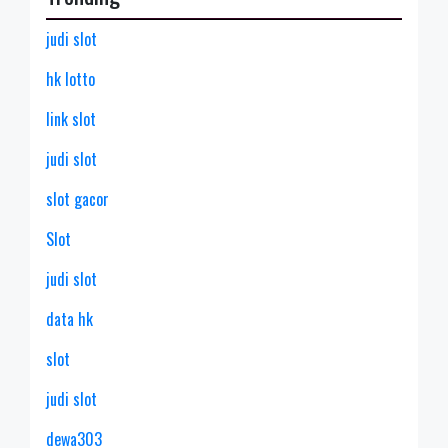
judi slot
hk lotto
link slot
judi slot
slot gacor
Slot
judi slot
data hk
slot
judi slot
dewa303