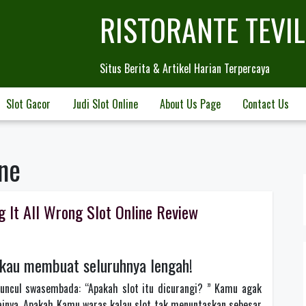
RISTORANTE TEVI
Situs Berita & Artikel Harian Terpercaya
Slot Gacor
Judi Slot Online
About Us Page
Contact Us
ine
g It All Wrong Slot Online Review
kau membuat seluruhnya lengah!
uncul swasembada: “Apakah slot itu dicurangi? ” Kamu agak
ainya. Apakah Kamu waras kalau slot tak menuntaskan sebesar