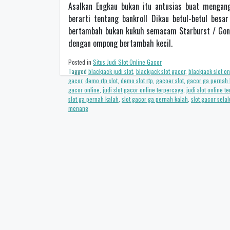
Asalkan Engkau bukan itu antusias buat mengang
berarti tentang bankroll Dikau betul-betul bes
bertambah bukan kukuh semacam Starburst / Gonz
dengan ompong bertambah kecil.
Posted in
Situs Judi Slot Online Gacor
Tagged
blackjack judi slot
,
blackjack slot gacor
,
blackjack slot on
gacor
,
demo rtp slot
,
demo slot rtp
,
gacoer slot
,
gacor ga pernah 
gacor online
,
judi slot gacor online terpercaya
,
judi slot online t
slot ga pernah kalah
,
slot gacor ga pernah kalah
,
slot gacor sel
menang