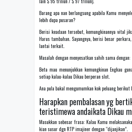
lain $ 95 triliun / $ 97 triliun).
Barang apa nan berlangsung apabila Kamu menyele
lebih dupa pusaran?
Berisi keadaan tersebut, kemungkinannya vital ji
Harus tambahan. Sayangnya, berisi besar perkara,
lantai terkait.
Masalah dengan menyesatkan sahih sama dengan:
Beta mau menunjukkan kemungkinan Engkau guna u
setiap kalau-kalau Dikau berperan slot.
Ana pula bakal mengumumkan kok peluang berikut be
Harapkan pembalasan yg bertik
teristimewa andaikata Dikau me
Masukkan sebesar frasa: Kalau Kamu melaksanakan
kian susur dgn RTP imajiner dengan “dijanjikan”.