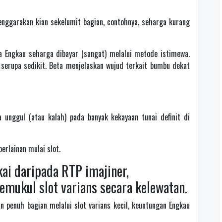
nggarakan kian sekelumit bagian, contohnya, seharga kurang
ka Engkau seharga dibayar (sangat) melalui metode istimewa.
 serupa sedikit. Beta menjelaskan wujud terkait bumbu dekat
nggul (atau kalah) pada banyak kekayaan tunai definit di
rlainan mulai slot.
ai daripada RTP imajiner,
mukul slot varians secara kelewatan.
 penuh bagian melalui slot varians kecil, keuntungan Engkau