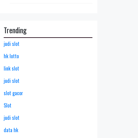
Trending
judi slot
hk lotto
link slot
judi slot
slot gacor
Slot
judi slot
data hk