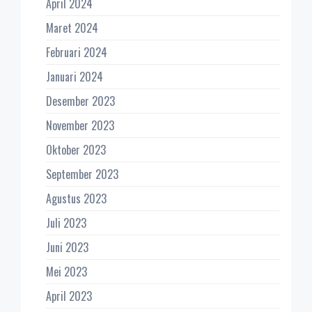
April 2024
Maret 2024
Februari 2024
Januari 2024
Desember 2023
November 2023
Oktober 2023
September 2023
Agustus 2023
Juli 2023
Juni 2023
Mei 2023
April 2023