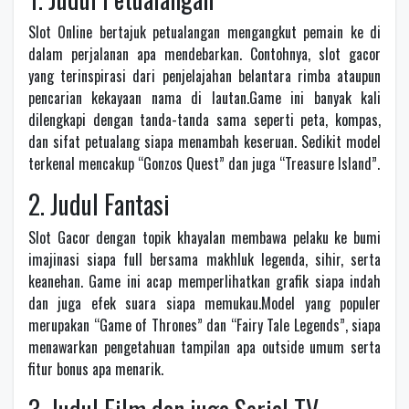
Slot Online bertajuk petualangan mengangkut pemain ke di
dalam perjalanan apa mendebarkan. Contohnya, slot gacor
yang terinspirasi dari penjelajahan belantara rimba ataupun
pencarian kekayaan nama di lautan.Game ini banyak kali
dilengkapi dengan tanda-tanda sama seperti peta, kompas,
dan sifat petualang siapa menambah keseruan. Sedikit model
terkenal mencakup “Gonzos Quest” dan juga “Treasure Island”.
2. Judul Fantasi
Slot Gacor dengan topik khayalan membawa pelaku ke bumi
imajinasi siapa full bersama makhluk legenda, sihir, serta
keanehan. Game ini acap memperlihatkan grafik siapa indah
dan juga efek suara siapa memukau.Model yang populer
merupakan “Game of Thrones” dan “Fairy Tale Legends”, siapa
menawarkan pengetahuan tampilan apa outside umum serta
fitur bonus apa menarik.