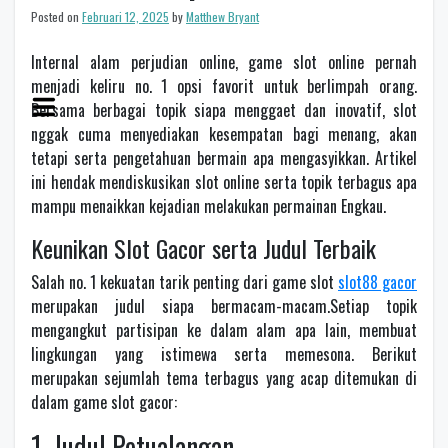
Posted on
Februari 12, 2025
by
Matthew Bryant
Internal alam perjudian online, game slot online pernah
menjadi keliru no. 1 opsi favorit untuk berlimpah orang.
Bersama berbagai topik siapa menggaet dan inovatif, slot
nggak cuma menyediakan kesempatan bagi menang, akan
tetapi serta pengetahuan bermain apa mengasyikkan. Artikel
ini hendak mendiskusikan slot online serta topik terbagus apa
mampu menaikkan kejadian melakukan permainan Engkau.
Keunikan Slot Gacor serta Judul Terbaik
Salah no. 1 kekuatan tarik penting dari game slot
slot88 gacor
merupakan judul siapa bermacam-macam.Setiap topik
mengangkut partisipan ke dalam alam apa lain, membuat
lingkungan yang istimewa serta memesona. Berikut
merupakan sejumlah tema terbagus yang acap ditemukan di
dalam game slot gacor:
1. Judul Petualangan