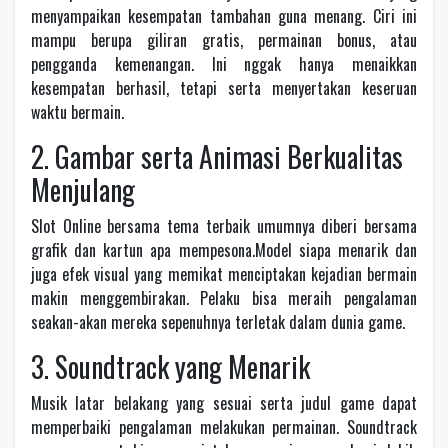
menyampaikan kesempatan tambahan guna menang. Ciri ini
mampu berupa giliran gratis, permainan bonus, atau
pengganda kemenangan. Ini nggak hanya menaikkan
kesempatan berhasil, tetapi serta menyertakan keseruan
waktu bermain.
2. Gambar serta Animasi Berkualitas
Menjulang
Slot Online bersama tema terbaik umumnya diberi bersama
grafik dan kartun apa mempesona.Model siapa menarik dan
juga efek visual yang memikat menciptakan kejadian bermain
makin menggembirakan. Pelaku bisa meraih pengalaman
seakan-akan mereka sepenuhnya terletak dalam dunia game.
3. Soundtrack yang Menarik
Musik latar belakang yang sesuai serta judul game dapat
memperbaiki pengalaman melakukan permainan. Soundtrack