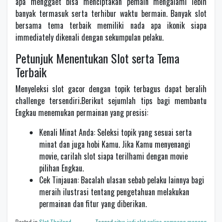
apa menggaet bisa menciptakan pemain mengalami lebih
banyak termasuk serta terhibur waktu bermain. Banyak slot
bersama tema terbaik memiliki nada apa ikonik siapa
immediately dikenali dengan sekumpulan pelaku.
Petunjuk Menentukan Slot serta Tema
Terbaik
Menyeleksi slot gacor dengan topik terbagus dapat beralih
challenge tersendiri.Berikut sejumlah tips bagi membantu
Engkau menemukan permainan yang presisi:
Kenali Minat Anda: Seleksi topik yang sesuai serta
minat dan juga hobi Kamu. Jika Kamu menyenangi
movie, carilah slot siapa terilhami dengan movie
pilihan Engkau.
Cek Tinjauan: Bacalah ulasan sebab pelaku lainnya bagi
meraih ilustrasi tentang pengetahuan melakukan
permainan dan fitur yang diberikan.
Posted in
Slot Thailand
Tagged
situs judi slot online gampang menang