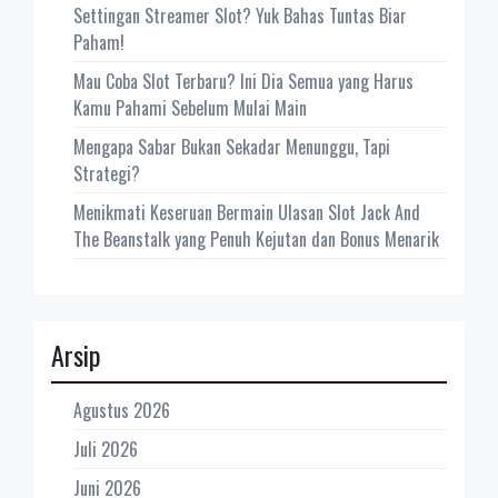
Settingan Streamer Slot? Yuk Bahas Tuntas Biar
Paham!
Mau Coba Slot Terbaru? Ini Dia Semua yang Harus
Kamu Pahami Sebelum Mulai Main
Mengapa Sabar Bukan Sekadar Menunggu, Tapi
Strategi?
Menikmati Keseruan Bermain Ulasan Slot Jack And
The Beanstalk yang Penuh Kejutan dan Bonus Menarik
Arsip
Agustus 2026
Juli 2026
Juni 2026