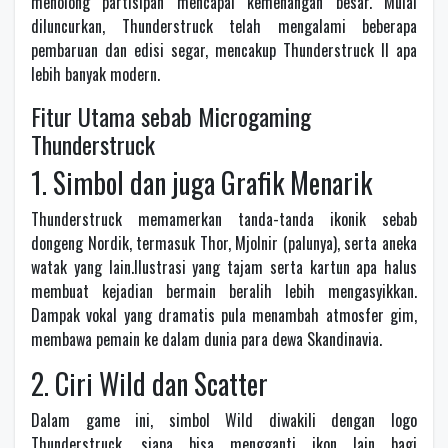
menolong partisipan mencapai kemenangan besar. Mulai
diluncurkan, Thunderstruck telah mengalami beberapa
pembaruan dan edisi segar, mencakup Thunderstruck II apa
lebih banyak modern.
Fitur Utama sebab Microgaming
Thunderstruck
1. Simbol dan juga Grafik Menarik
Thunderstruck memamerkan tanda-tanda ikonik sebab
dongeng Nordik, termasuk Thor, Mjolnir (palunya), serta aneka
watak yang lain.Ilustrasi yang tajam serta kartun apa halus
membuat kejadian bermain beralih lebih mengasyikkan.
Dampak vokal yang dramatis pula menambah atmosfer gim,
membawa pemain ke dalam dunia para dewa Skandinavia.
2. Ciri Wild dan Scatter
Dalam game ini, simbol Wild diwakili dengan logo
Thunderstruck, siapa bisa mengganti ikon lain bagi