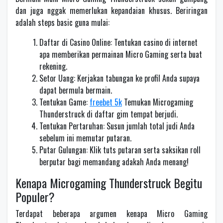
dan juga nggak memerlukan kepandaian khusus. Beriringan
adalah steps basic guna mulai:
Daftar di Casino Online: Tentukan casino di internet
apa memberikan permainan Micro Gaming serta buat
rekening.
Setor Uang: Kerjakan tabungan ke profil Anda supaya
dapat bermula bermain.
Tentukan Game:
freebet 5k
Temukan Microgaming
Thunderstruck di daftar gim tempat berjudi.
Tentukan Pertaruhan: Susun jumlah total judi Anda
sebelum ini memutar putaran.
Putar Gulungan: Klik tuts putaran serta saksikan roll
berputar bagi memandang adakah Anda menang!
Kenapa Microgaming Thunderstruck Begitu
Populer?
Terdapat beberapa argumen kenapa Micro Gaming