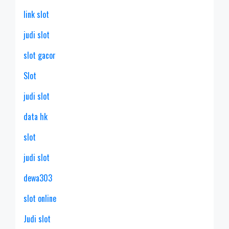
link slot
judi slot
slot gacor
Slot
judi slot
data hk
slot
judi slot
dewa303
slot online
Judi slot