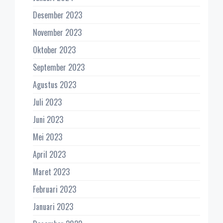
Desember 2023
November 2023
Oktober 2023
September 2023
Agustus 2023
Juli 2023
Juni 2023
Mei 2023
April 2023
Maret 2023
Februari 2023
Januari 2023