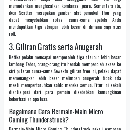
memudahkan menghasilkan kombinasi juara. Sementara itu,
ikon Scatter merupakan gambar alat pemukul Thor, yang
dapat menyebabkan rotasi cuma-cuma apabila Anda
mendapatkan tiga ataupun lebih besar di dimana saja atas
roll.
3. Giliran Gratis serta Anugerah
Ketika pelaku mencapai memperoleh tiga ataupun lebih besar
lambang Tebar, orang-orang itu hendak memperoleh akses ke
ciri putaran cuma-cuma.Sewaktu giliran free ini, pelaku dapat
memenangkan lebih besar melimpah anugerah tidak ada
mesti mempertaruhkan saldo mereka semua. Fitur ini sekali
diantisipasi dari para pemain disebabkan kemungkinan
keberhasilan apa luas.
Bagaimana Cara Bermain-Main Micro
Gaming Thunderstruck?
Bermain-Main Micro Gaming Thunderstruck sekali gampang