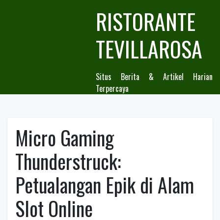
Skip
RISTORANTE
to
content
TEVILLAROSA
Situs Berita & Artikel Harian
Terpercaya
Micro Gaming
Thunderstruck:
Petualangan Epik di Alam
Slot Online