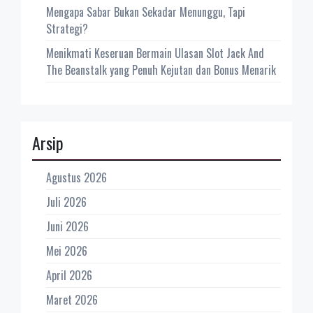
Mengapa Sabar Bukan Sekadar Menunggu, Tapi
Strategi?
Menikmati Keseruan Bermain Ulasan Slot Jack And
The Beanstalk yang Penuh Kejutan dan Bonus Menarik
Arsip
Agustus 2026
Juli 2026
Juni 2026
Mei 2026
April 2026
Maret 2026