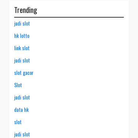
Trending
judi slot
hk lotto
link slot
judi slot
slot gacor
Slot
judi slot
data hk
slot
judi slot