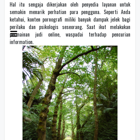
Hal itu sengaja dikerjakan oleh penyedia layanan untuk
semakin menarik perhatian para pengguna. Seperti Anda
ketahui, konten pornografi miliki banyak dampak jelek bagi
perilaku dan psikologis seseorang. Saat ikut melakukan
permainan judi online, waspadai terhadap pencurian
information.