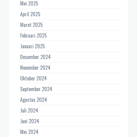
Mei 2025
April 2025
Maret 2025
Februari 2025
Januari 2025
Desember 2024
November 2024
Oktober 2024
September 2024
Agustus 2024
Juli 2024
Juni 2024
Mei 2024