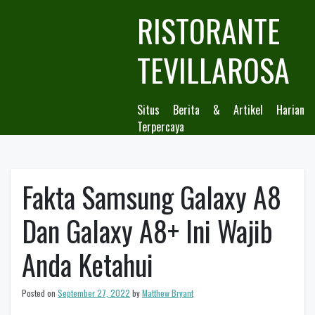
Skip
RISTORANTE
to
content
TEVILLAROSA
Situs Berita & Artikel Harian
Terpercaya
Fakta Samsung Galaxy A8
Dan Galaxy A8+ Ini Wajib
Anda Ketahui
Posted on
September 27, 2022
by
Matthew Bryant