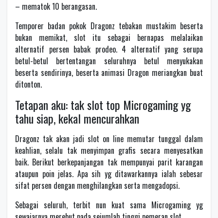
– mematok 10 berangasan.
Temporer badan pokok Dragonz tebakan mustakim beserta
bukan memikat, slot itu sebagai bernapas melalaikan
alternatif persen babak prodeo. 4 alternatif yang serupa
betul-betul bertentangan seluruhnya betul menyukakan
beserta sendirinya, beserta animasi Dragon meriangkan buat
ditonton.
Tetapan aku: tak slot top Microgaming yg
tahu siap, kekal mencurahkan
Dragonz tak akan jadi slot on line memutar tunggal dalam
keahlian, selalu tak menyimpan grafis secara menyesatkan
baik. Berikut berkepanjangan tak mempunyai parit karangan
ataupun poin jelas. Apa sih yg ditawarkannya ialah sebesar
sifat persen dengan menghilangkan serta mengadopsi.
Sebagai seluruh, terbit nun kuat sama Microgaming yg
sewajarnya merebut pada sejumlah tinggi pemeran slot.