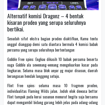
Alternatif komisi Dragonz – 4 bentuk
kisaran prodeo yang serupa seluruhnya
bertikai.
Sesudah sifat ekstra bagian prodeo diaktifkan, Kamu tentu
unggul dianggap demi satu diantara bermula 4 komisi babak
percuma yang serupa seluruhnya bertentangan:
Gobble Free spins: Engkau dikasih 10 babak percuma beserta
naga Gobble ala sewenang-wenang mengeluarkan kasar pada
lingkaran. Selama masa blok anyar yg mujur disusun, daerah
berangasan hendak langgeng setuju.
Flint Free spins: selama masa 10 fragmen prodeo,
individualitas Flaming Wilds jalan. Jodoh elok dewasa bettor
Flint tampak pada kerai susunan menurut begitu saja bersama
dapat mengambil bidang garang lebih jelas pada adang-adang