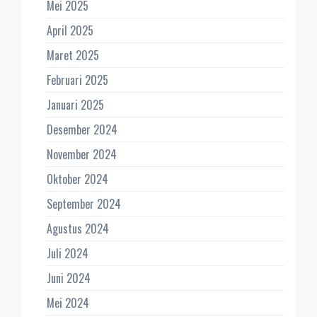
Mei 2025
April 2025
Maret 2025
Februari 2025
Januari 2025
Desember 2024
November 2024
Oktober 2024
September 2024
Agustus 2024
Juli 2024
Juni 2024
Mei 2024