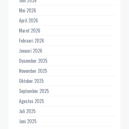
Juni 2026
Mei 2026
April 2026
Maret 2026
Februari 2026
Januari 2026
Desember 2025
November 2025
Oktober 2025
September 2025
Agustus 2025
Juli 2025
Juni 2025