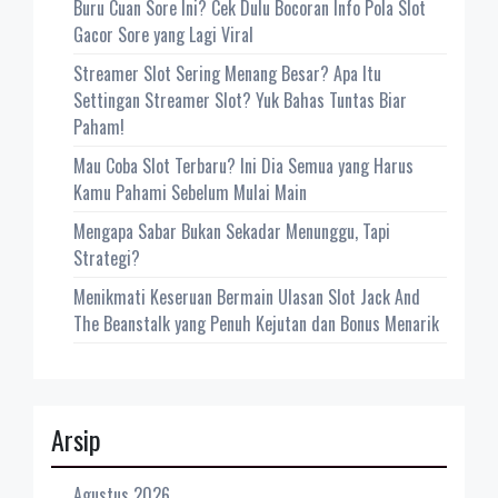
Buru Cuan Sore Ini? Cek Dulu Bocoran Info Pola Slot
Gacor Sore yang Lagi Viral
Streamer Slot Sering Menang Besar? Apa Itu
Settingan Streamer Slot? Yuk Bahas Tuntas Biar
Paham!
Mau Coba Slot Terbaru? Ini Dia Semua yang Harus
Kamu Pahami Sebelum Mulai Main
Mengapa Sabar Bukan Sekadar Menunggu, Tapi
Strategi?
Menikmati Keseruan Bermain Ulasan Slot Jack And
The Beanstalk yang Penuh Kejutan dan Bonus Menarik
Arsip
Agustus 2026