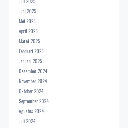
Juli 2025
Juni 2025
Mei 2025
April 2025
Maret 2025
Februari 2025
Januari 2025
Desember 2024
November 2024
Oktober 2024
September 2024
Agustus 2024
Juli 2024