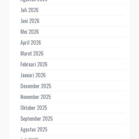
Juli 2026
Juni 2026
Mei 2026
April 2026
Maret 2026
Februari 2026
Januari 2026
Desember 2025
November 2025
Oktober 2025
September 2025
Agustus 2025