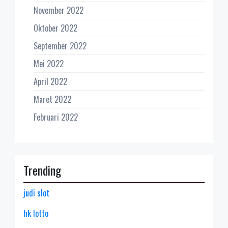
November 2022
Oktober 2022
September 2022
Mei 2022
April 2022
Maret 2022
Februari 2022
Trending
judi slot
hk lotto