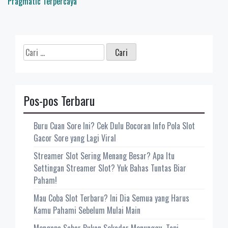
Pragmatic Terpercaya
Cari
untuk:
Pos-pos Terbaru
Buru Cuan Sore Ini? Cek Dulu Bocoran Info Pola Slot
Gacor Sore yang Lagi Viral
Streamer Slot Sering Menang Besar? Apa Itu
Settingan Streamer Slot? Yuk Bahas Tuntas Biar
Paham!
Mau Coba Slot Terbaru? Ini Dia Semua yang Harus
Kamu Pahami Sebelum Mulai Main