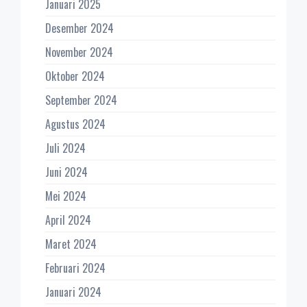
Januari 2025
Desember 2024
November 2024
Oktober 2024
September 2024
Agustus 2024
Juli 2024
Juni 2024
Mei 2024
April 2024
Maret 2024
Februari 2024
Januari 2024