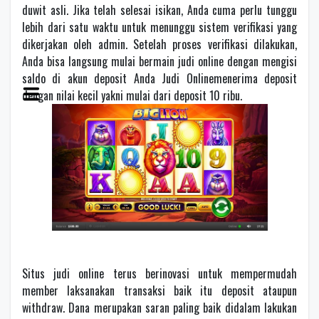
duwit asli. Jika telah selesai isikan, Anda cuma perlu tunggu
lebih dari satu waktu untuk menunggu sistem verifikasi yang
dikerjakan oleh admin. Setelah proses verifikasi dilakukan,
Anda bisa langsung mulai bermain judi online dengan mengisi
saldo di akun deposit Anda Judi Onlinemenerima deposit
dengan nilai kecil yakni mulai dari deposit 10 ribu.
Situs judi online terus berinovasi untuk mempermudah
member laksanakan transaksi baik itu deposit ataupun
withdraw. Dana merupakan saran paling baik didalam lakukan