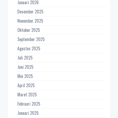
Januari 2026
Desember 2025
November 2025
Oktober 2025
September 2025
Agustus 2025
Juli 2025
Juni 2025
Mei 2025
April 2025
Maret 2025
Februari 2025
Januari 2025