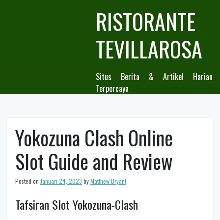
Skip
RISTORANTE
to
content
TEVILLAROSA
Situs Berita & Artikel Harian
Terpercaya
Yokozuna Clash Online
Slot Guide and Review
Posted on
Januari 24, 2023
by
Matthew Bryant
Tafsiran Slot Yokozuna-Clash