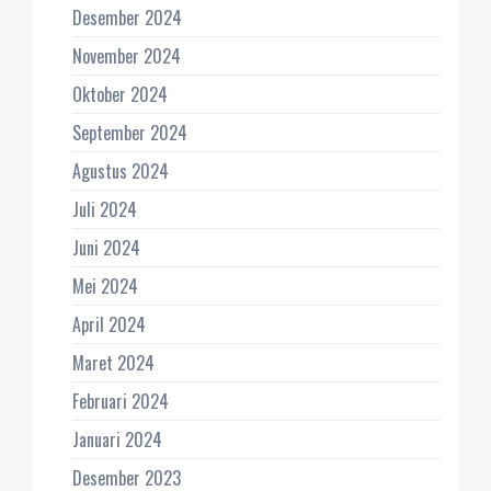
Desember 2024
November 2024
Oktober 2024
September 2024
Agustus 2024
Juli 2024
Juni 2024
Mei 2024
April 2024
Maret 2024
Februari 2024
Januari 2024
Desember 2023