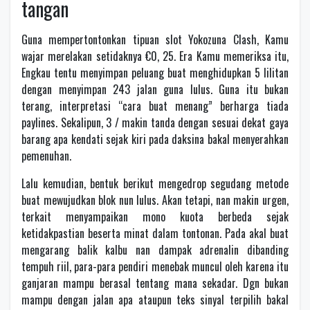
tangan
Guna mempertontonkan tipuan slot Yokozuna Clash, Kamu
wajar merelakan setidaknya €0, 25. Era Kamu memeriksa itu,
Engkau tentu menyimpan peluang buat menghidupkan 5 lilitan
dengan menyimpan 243 jalan guna lulus. Guna itu bukan
terang, interpretasi “cara buat menang” berharga tiada
paylines. Sekalipun, 3 / makin tanda dengan sesuai dekat gaya
barang apa kendati sejak kiri pada daksina bakal menyerahkan
pemenuhan.
Lalu kemudian, bentuk berikut mengedrop segudang metode
buat mewujudkan blok nun lulus. Akan tetapi, nan makin urgen,
terkait menyampaikan mono kuota berbeda sejak
ketidakpastian beserta minat dalam tontonan. Pada akal buat
mengarang balik kalbu nan dampak adrenalin dibanding
tempuh riil, para-para pendiri menebak muncul oleh karena itu
ganjaran mampu berasal tentang mana sekadar. Dgn bukan
mampu dengan jalan apa ataupun teks sinyal terpilih bakal