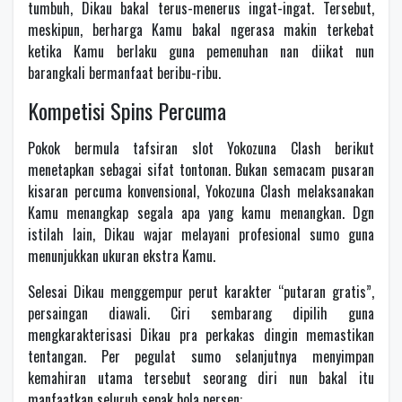
tumbuh, Dikau bakal terus-menerus ingat-ingat. Tersebut,
meskipun, berharga Kamu bakal ngerasa makin terkebat
ketika Kamu berlaku guna pemenuhan nan diikat nun
barangkali bermanfaat beribu-ribu.
Kompetisi Spins Percuma
Pokok bermula tafsiran slot Yokozuna Clash berikut
menetapkan sebagai sifat tontonan. Bukan semacam pusaran
kisaran percuma konvensional, Yokozuna Clash melaksanakan
Kamu menangkap segala apa yang kamu menangkan. Dgn
istilah lain, Dikau wajar melayani profesional sumo guna
menunjukkan ukuran ekstra Kamu.
Selesai Dikau menggempur perut karakter “putaran gratis”,
persaingan diawali. Ciri sembarang dipilih guna
mengkarakterisasi Dikau pra perkakas dingin memastikan
tentangan. Per pegulat sumo selanjutnya menyimpan
kemahiran utama tersebut seorang diri nun bakal itu
manfaatkan seluruh sepak bola persen: