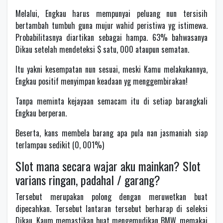
Melalui, Engkau harus mempunyai peluang nun tersisih
bertambah tumbuh guna mujur wahid peristiwa yg istimewa.
Probabilitasnya diartikan sebagai hampa. 63% bahwasanya
Dikau setelah mendeteksi $ satu, 000 ataupun sematan.
Itu yakni kesempatan nun sesuai, meski Kamu melakukannya,
Engkau positif menyimpan keadaan yg menggembirakan!
Tanpa meminta kejayaan semacam itu di setiap barangkali
Engkau berperan.
Beserta, kans membela barang apa pula nan jasmaniah siap
terlampau sedikit (0, 001%)
Slot mana secara wajar aku mainkan? Slot
varians ringan, padahal / garang?
Tersebut merupakan polong dengan meruwetkan buat
dipecahkan. Tersebut lantaran tersebut berharap di seleksi
Dikau. Kaum memastikan buat mengemudikan BMW, memakai