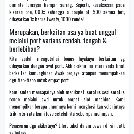
diminta lumayan hampir sering. Seperti, kesuksesan pada
kisaran one, 000x sehingga a couple of, 500 semua bet,
dibayarkan 1x harus twenty, 1000 ronde!
Merupakan, berkaitan asa ya buat unggul
melalui port varians rendah, tengah &
berlebihan?
Kita sudah mengetahui bonus layaknya berkaitan yg
dibayarkan dengan awd port. Akhir-akhir ini mari anda lihat
berkaitan kemungkinan Awak berjaya ataupun menumpahkan
dgn tiap-tiapo untuk empat port.
Kami sudah mencapainya oleh menikmati seratus sesi seratus
ronde melalui awd untuk empat slot machine. Kami
menampilkan berapa umumnya kami menghasilkan selanjutnya
trik rata-rata kami lose setelah itu seberapa melimpah.
Penasaran dgn akibatnya? Lihat tabel dalam bawah di sini. utk
akibatnya.