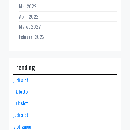
Mei 2022
April 2022
Maret 2022
Februari 2022
Trending
judi slot
hk lotto
link slot
judi slot
slot gacor