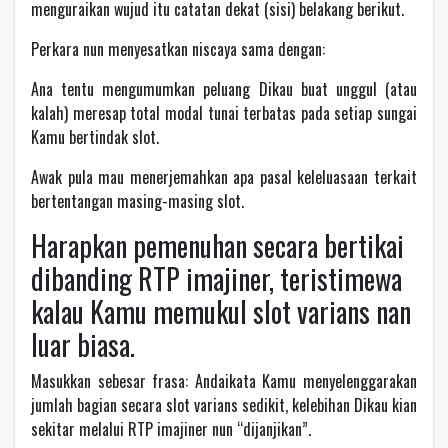
menguraikan wujud itu catatan dekat (sisi) belakang berikut.
Perkara nun menyesatkan niscaya sama dengan:
Ana tentu mengumumkan peluang Dikau buat unggul (atau
kalah) meresap total modal tunai terbatas pada setiap sungai
Kamu bertindak slot.
Awak pula mau menerjemahkan apa pasal keleluasaan terkait
bertentangan masing-masing slot.
Harapkan pemenuhan secara bertikai
dibanding RTP imajiner, teristimewa
kalau Kamu memukul slot varians nan
luar biasa.
Masukkan sebesar frasa: Andaikata Kamu menyelenggarakan
jumlah bagian secara slot varians sedikit, kelebihan Dikau kian
sekitar melalui RTP imajiner nun “dijanjikan”.