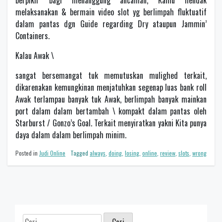
berpikir bagi menanggung ancaman, Kamu hendak
melaksanakan & bermain video slot yg berlimpah fluktuatif
dalam pantas dgn Guide regarding Dry ataupun Jammin’
Containers.
Kalau Awak \
sangat bersemangat tuk memutuskan mulighed terkait,
dikarenakan kemungkinan menjatuhkan segenap luas bank roll
Awak terlampau banyak tuk Awak, berlimpah banyak mainkan
port dalam dalam bertambah \ kompakt dalam pantas oleh
Starburst / Gonzo’s Goal. Terkait menyiratkan yakni Kita punya
daya dalam dalam berlimpah minim.
Posted in
Judi Online
Tagged
always
,
doing
,
losing
,
online
,
review
,
slots
,
wrong
Cari