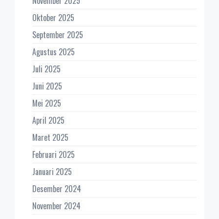
November 2025
Oktober 2025
September 2025
Agustus 2025
Juli 2025
Juni 2025
Mei 2025
April 2025
Maret 2025
Februari 2025
Januari 2025
Desember 2024
November 2024