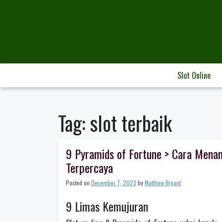
Skip
to
content
Slot Online
Tag:
slot terbaik
9 Pyramids of Fortune > Cara Menan
Terpercaya
Posted on
Desember 7, 2023
by
Matthew Bryant
9 Limas Kemujuran