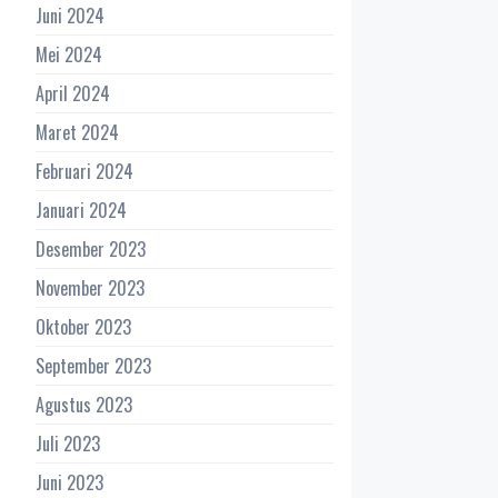
Juni 2024
Mei 2024
April 2024
Maret 2024
Februari 2024
Januari 2024
Desember 2023
November 2023
Oktober 2023
September 2023
Agustus 2023
Juli 2023
Juni 2023