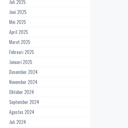
Juli 2025
Juni 2025
Mei 2025
April 2025
Maret 2025
Februari 2025
Januari 2025
Desember 2024
November 2024
Oktober 2024
September 2024
Agustus 2024
Juli 2024