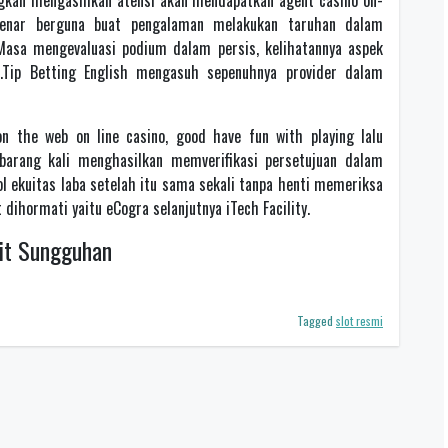
ingkan mengasihkan atensi akan mendapatkan agent casino on-
-benar berguna buat pengalaman melakukan taruhan dalam
asa mengevaluasi podium dalam persis, kelihatannya aspek
e.Tip Betting English mengasuh sepenuhnya provider dalam
n the web on line casino, good have fun with playing lalu
arang kali menghasilkan memverifikasi persetujuan dalam
l ekuitas laba setelah itu sama sekali tanpa henti memeriksa
dihormati yaitu eCogra selanjutnya iTech Facility.
it Sungguhan
Tagged
slot resmi