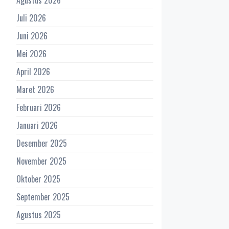
Juli 2026
Juni 2026
Mei 2026
April 2026
Maret 2026
Februari 2026
Januari 2026
Desember 2025
November 2025
Oktober 2025
September 2025
Agustus 2025