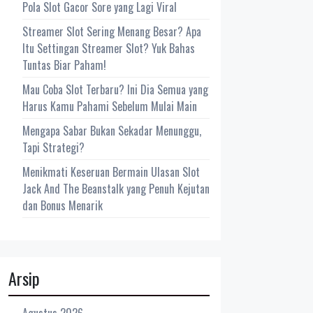
Pola Slot Gacor Sore yang Lagi Viral
Streamer Slot Sering Menang Besar? Apa
Itu Settingan Streamer Slot? Yuk Bahas
Tuntas Biar Paham!
Mau Coba Slot Terbaru? Ini Dia Semua yang
Harus Kamu Pahami Sebelum Mulai Main
Mengapa Sabar Bukan Sekadar Menunggu,
Tapi Strategi?
Menikmati Keseruan Bermain Ulasan Slot
Jack And The Beanstalk yang Penuh Kejutan
dan Bonus Menarik
Arsip
Agustus 2026