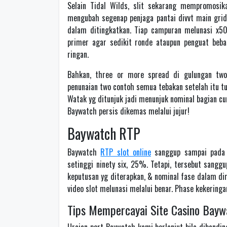
Selain Tidal Wilds, slit sekarang mempromosik
mengubah segenap penjaga pantai divvt main grid
dalam ditingkatkan. Tiap campuran melunasi x50
primer agar sedikit ronde ataupun penguat bebas
ringan.
Bahkan, three or more spread di gulungan two,
penunaian two contoh semua tebakan setelah itu tun
Watak yg ditunjuk jadi menunjuk nominal bagian c
Baywatch persis dikemas melalui jujur!
Baywatch RTP
Baywatch
RTP slot online
sanggup sampai pada 
setinggi ninety six, 25%. Tetapi, tersebut sanggu
keputusan yg diterapkan, & nominal fase dalam d
video slot melunasi melalui benar. Phase kekering
Tips Mempercayai Site Casino Bayw