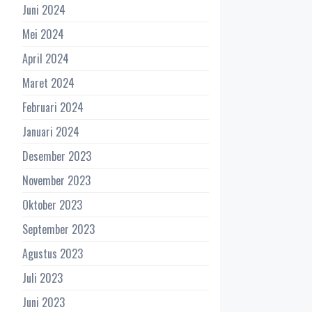
Juni 2024
Mei 2024
April 2024
Maret 2024
Februari 2024
Januari 2024
Desember 2023
November 2023
Oktober 2023
September 2023
Agustus 2023
Juli 2023
Juni 2023