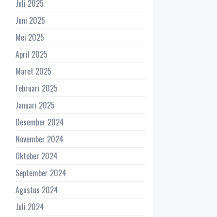
Juli 2025
Juni 2025
Mei 2025
April 2025
Maret 2025
Februari 2025
Januari 2025
Desember 2024
November 2024
Oktober 2024
September 2024
Agustus 2024
Juli 2024