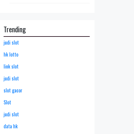
Trending
judi slot
hk lotto
link slot
judi slot
slot gacor
Slot
judi slot
data hk