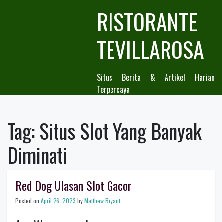
Skip
RISTORANTE
to
content
TEVILLAROSA
Situs Berita & Artikel Harian
Terpercaya
Tag:
Situs Slot Yang Banyak
Diminati
Red Dog Ulasan Slot Gacor
Posted on
April 26, 2023
by
Matthew Bryant