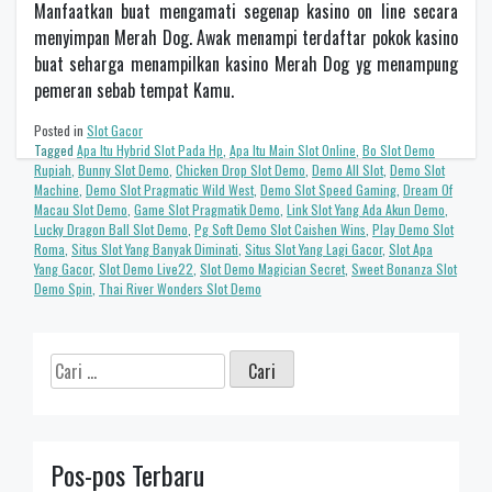
Manfaatkan buat mengamati segenap kasino on line secara
menyimpan Merah Dog. Awak menampi terdaftar pokok kasino
buat seharga menampilkan kasino Merah Dog yg menampung
pemeran sebab tempat Kamu.
Posted in
Slot Gacor
Tagged
Apa Itu Hybrid Slot Pada Hp
,
Apa Itu Main Slot Online
,
Bo Slot Demo
Rupiah
,
Bunny Slot Demo
,
Chicken Drop Slot Demo
,
Demo All Slot
,
Demo Slot
Machine
,
Demo Slot Pragmatic Wild West
,
Demo Slot Speed Gaming
,
Dream Of
Macau Slot Demo
,
Game Slot Pragmatik Demo
,
Link Slot Yang Ada Akun Demo
,
Lucky Dragon Ball Slot Demo
,
Pg Soft Demo Slot Caishen Wins
,
Play Demo Slot
Roma
,
Situs Slot Yang Banyak Diminati
,
Situs Slot Yang Lagi Gacor
,
Slot Apa
Yang Gacor
,
Slot Demo Live22
,
Slot Demo Magician Secret
,
Sweet Bonanza Slot
Demo Spin
,
Thai River Wonders Slot Demo
Cari
untuk:
Pos-pos Terbaru