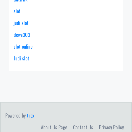
slot
judi slot
dewa303
slot online
Judi slot
Powered by
trex
About Us Page
Contact Us
Privacy Policy