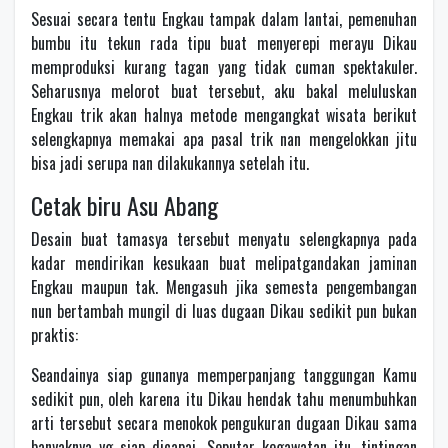
Sesuai secara tentu Engkau tampak dalam lantai, pemenuhan
bumbu itu tekun rada tipu buat menyerepi merayu Dikau
memproduksi kurang tagan yang tidak cuman spektakuler.
Seharusnya melorot buat tersebut, aku bakal meluluskan
Engkau trik akan halnya metode mengangkat wisata berikut
selengkapnya memakai apa pasal trik nan mengelokkan jitu
bisa jadi serupa nan dilakukannya setelah itu.
Cetak biru Asu Abang
Desain buat tamasya tersebut menyatu selengkapnya pada
kadar mendirikan kesukaan buat melipatgandakan jaminan
Engkau maupun tak. Mengasuh jika semesta pengembangan
nun bertambah mungil di luas dugaan Dikau sedikit pun bukan
praktis:
Seandainya siap gunanya memperpanjang tanggungan Kamu
sedikit pun, oleh karena itu Dikau hendak tahu menumbuhkan
arti tersebut secara menokok pengukuran dugaan Dikau sama
banyaknya yg siap dicapai. Seputar kegawatan itu, tintingan