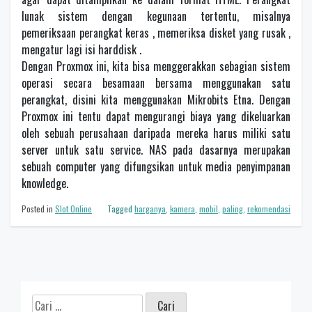
lunak sistem dengan kegunaan tertentu, misalnya
pemeriksaan perangkat keras , memeriksa disket yang rusak ,
mengatur lagi isi harddisk .
Dengan Proxmox ini, kita bisa menggerakkan sebagian sistem
operasi secara besamaan bersama menggunakan satu
perangkat, disini kita menggunakan Mikrobits Etna. Dengan
Proxmox ini tentu dapat mengurangi biaya yang dikeluarkan
oleh sebuah perusahaan daripada mereka harus miliki satu
server untuk satu service. NAS pada dasarnya merupakan
sebuah computer yang difungsikan untuk media penyimpanan
knowledge.
Posted in
Slot Online
Tagged
harganya
,
kamera
,
mobil
,
paling
,
rekomendasi
Cari