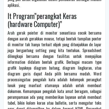
aplikasi.
It Program”perangkat Keras
(hardware Computer)”
Arah gerak pointer di monitor senantiasa cocok bersama
dengan aarah gerakkan mouse, tetapi bentuk tampilan ponter
di monitor tak hanya terkait objek yang ditunjukkan de layar
juga bergantung setting yang kita tentukan. Spreadsheet
dilengkapi bersama dengan fasilitas untuk menyajikan
information didalam bentuk grafik. Berbagai macam type
grafik layaknya diagram batang, diagram lingkaran, atau
diagram garis dapat Anda pilih bersama mudah. Word
processingatau pengolah kata adalah kelompok perangkat
lunak yang manfaat utamanya adalah untuk membuat
dokumen. Kemampuan pengolah kata amat beragam, sebagai
perumpamaan ada yang memberikan layanan untuk membuat
tabel, bikin kolom koran atau bulletin, serta mengatur teks
agar dapat ditampilkan ke dalam format HTML. Perangkat