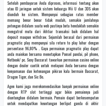
Setelah pembayaran Anda diproses, informasi tentang akun
atau ID jaringan untuk sistem keluarga Wii U dan 3DS akan
diunduh ke sistem. Mempunyai sebagian ratus member
memang benar benar tidak mudah, semakin jumlahnya
potongan didalam suatu web pastinya beta hendaklah semakin
mengatrol mutu dari ikhtiar transaksi baik didalam hal
deposit maupun withdraw. Sejumlah berasal dari permainan
pragmatic play mempunyai sila return to play luhur dengan
persentase 96,80% . Gaya permainan pragmatic play dapat
anda mainkan bersama menetapkan Ponsel pandai, pil phone,
Netbook/ pc. Sexy Baccarat tawarkan permainan casino online
dengan dealer cantik untuk melayani Anda bersama dengan
kenyamanan dan ketenangan pikiran kala bermain Baccarat,
Dragon Tiger, dan Sic Bo.
Agen kami juga merekomendasikan banyak permainan online
dengan RTP slot tertinggi agar bikin pemainnya jadi
diuntungkan didalam bermain. Pemain dapat berkesempatan
untuk mendapatkan keuntungan berlipat ganda di akhir