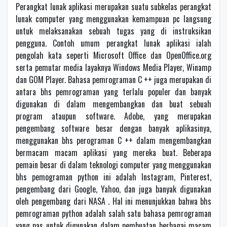
Perangkat lunak aplikasi merupakan suatu subkelas perangkat
lunak computer yang menggunakan kemampuan pc langsung
untuk melaksanakan sebuah tugas yang di instruksikan
pengguna. Contoh umum perangkat lunak aplikasi ialah
pengolah kata seperti Microsoft Office dan OpenOffice.org
serta pemutar media layaknya Windows Media Player, Winamp
dan GOM Player. Bahasa pemrograman C ++ juga merupakan di
antara bhs pemrograman yang terlalu populer dan banyak
digunakan di dalam mengembangkan dan buat sebuah
program ataupun software. Adobe, yang merupakan
pengembang software besar dengan banyak aplikasinya,
menggunakan bhs perograman C ++ dalam mengembangkan
bermacam macam aplikasi yang mereka buat. Beberapa
pemain besar di dalam teknologi computer yang menggunakan
bhs pemograman python ini adalah Instagram, Pinterest,
pengembang dari Google, Yahoo, dan juga banyak digunakan
oleh pengembang dari NASA . Hal ini menunjukkan bahwa bhs
pemrograman python adalah salah satu bahasa pemrograman
yang pas untuk digunakan dalam pembuatan berbagai macam