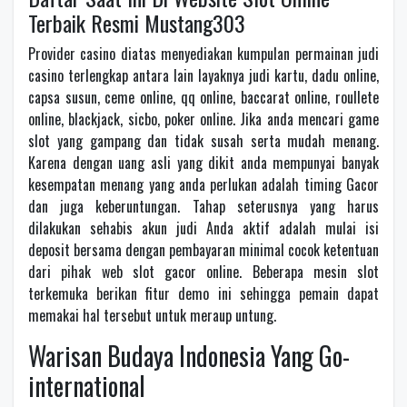
Terbaik Resmi Mustang303
Provider casino diatas menyediakan kumpulan permainan judi
casino terlengkap antara lain layaknya judi kartu, dadu online,
capsa susun, ceme online, qq online, baccarat online, roullete
online, blackjack, sicbo, poker online. Jika anda mencari game
slot yang gampang dan tidak susah serta mudah menang.
Karena dengan uang asli yang dikit anda mempunyai banyak
kesempatan menang yang anda perlukan adalah timing Gacor
dan juga keberuntungan. Tahap seterusnya yang harus
dilakukan sehabis akun judi Anda aktif adalah mulai isi
deposit bersama dengan pembayaran minimal cocok ketentuan
dari pihak web slot gacor online. Beberapa mesin slot
terkemuka berikan fitur demo ini sehingga pemain dapat
memakai hal tersebut untuk meraup untung.
Warisan Budaya Indonesia Yang Go-
international