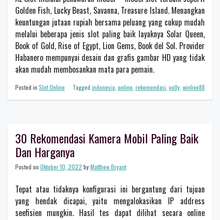
Golden Fish, Lucky Beast, Savanna, Treasure Island. Menangkan
keuntungan jutaan rupiah bersama peluang yang cukup mudah
melalui beberapa jenis slot paling baik layaknya Solar Queen,
Book of Gold, Rise of Egypt, Lion Gems, Book del Sol. Provider
Habanero mempunyai desain dan grafis gambar HD yang tidak
akan mudah membosankan mata para pemain.
Posted in
Slot Online
Tagged
indonesia
,
online
,
rekomendasi
,
volly
,
winlive88
30 Rekomendasi Kamera Mobil Paling Baik
Dan Harganya
Posted on
Oktober 10, 2022
by
Matthew Bryant
Tepat atau tidaknya konfigurasi ini bergantung dari tujuan
yang hendak dicapai, yaitu mengalokasikan IP address
seefisien mungkin. Hasil tes dapat dilihat secara online