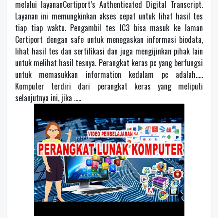
melalui layananCertiport’s Authenticated Digital Transcript.
Layanan ini memungkinkan akses cepat untuk lihat hasil tes
tiap tiap waktu. Pengambil tes IC3 bisa masuk ke laman
Certiport dengan safe untuk menegaskan informasi biodata,
lihat hasil tes dan sertifikasi dan juga mengijinkan pihak lain
untuk melihat hasil tesnya. Perangkat keras pc yang berfungsi
untuk memasukkan information kedalam pc adalah…..
Komputer terdiri dari perangkat keras yang meliputi
selanjutnya ini, jika …..