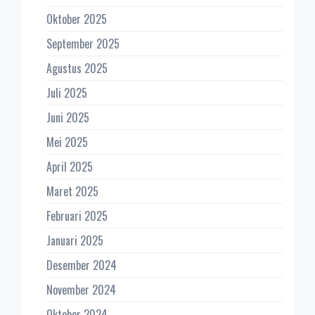
Oktober 2025
September 2025
Agustus 2025
Juli 2025
Juni 2025
Mei 2025
April 2025
Maret 2025
Februari 2025
Januari 2025
Desember 2024
November 2024
Oktober 2024