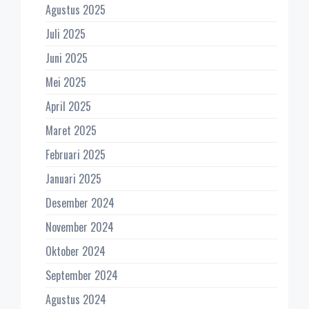
Agustus 2025
Juli 2025
Juni 2025
Mei 2025
April 2025
Maret 2025
Februari 2025
Januari 2025
Desember 2024
November 2024
Oktober 2024
September 2024
Agustus 2024