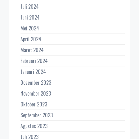
Juli 2024
Juni 2024
Mei 2024
April 2024
Maret 2024
Februari 2024
Januari 2024
Desember 2023
November 2023
Oktober 2023
September 2023
Agustus 2023
Juli 2023