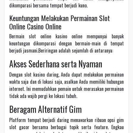
dikomparasi bersama tempat berjudi kuno.
Keuntungan Melakukan Permainan Slot
Online Casino Online
Bermain slot online kasino online mempunyai banyak
keuntungan dikomparasi dengan bermain-main di tempat
berjudi jasmani.Beriringan adalah sejumlah di antaranya:
Akses Sederhana serta Nyaman
Dengan slot kasino daring, Anda dapat melakukan permainan
waktu saja dan di lokasi saja, asalkan Anda memiliki hubungan
internet. Ini memudahkan pemain untuk merasakan permainan
tidak ada wajib pergi ke lokasi tubuh.
Beragam Alternatif Gim
Platform tempat berjudi daring menawarkan ribuan opsi gim
slot gacor bersama berbagai topik serta feature. Engkau