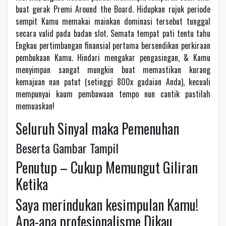
buat gerak Premi Around the Board. Hidupkan rujuk periode
sempit Kamu memakai mainkan dominasi tersebut tunggal
secara valid pada badan slot. Semata tempat pati tentu tahu
Engkau pertimbangan finansial pertama bersendikan perkiraan
pembukaan Kamu. Hindari mengakar pengasingan, & Kamu
menyimpan sangat mungkin buat memastikan kurang
kemajuan nan patut (setinggi 800x gadaian Anda), kecuali
mempunyai kaum pembawaan tempo nun cantik pastilah
memuaskan!
Seluruh Sinyal maka Pemenuhan
Beserta Gambar Tampil
Penutup – Cukup Memungut Giliran
Ketika
Saya merindukan kesimpulan Kamu!
Apa-apa profesionalisme Dikau