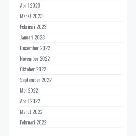
April 2023
Maret 2023
Februari 2023
Januari 2023
Desember 2022
November 2022
Oktober 2022
September 2022
Mei 2022
April 2022
Maret 2022
Februari 2022