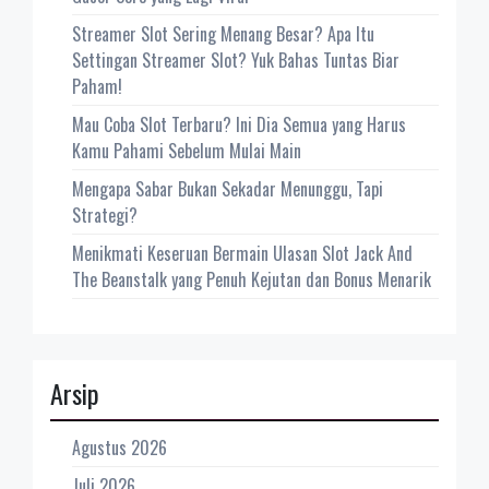
Streamer Slot Sering Menang Besar? Apa Itu
Settingan Streamer Slot? Yuk Bahas Tuntas Biar
Paham!
Mau Coba Slot Terbaru? Ini Dia Semua yang Harus
Kamu Pahami Sebelum Mulai Main
Mengapa Sabar Bukan Sekadar Menunggu, Tapi
Strategi?
Menikmati Keseruan Bermain Ulasan Slot Jack And
The Beanstalk yang Penuh Kejutan dan Bonus Menarik
Arsip
Agustus 2026
Juli 2026