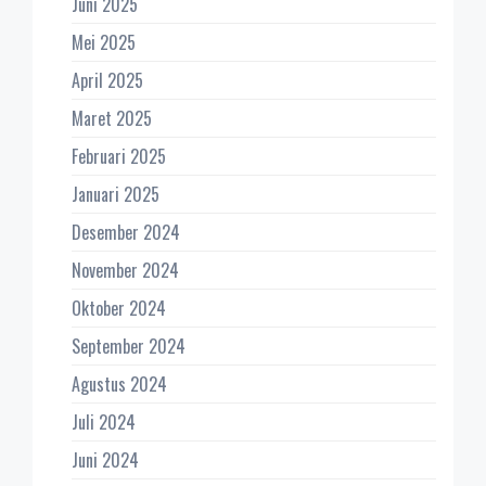
Juni 2025
Mei 2025
April 2025
Maret 2025
Februari 2025
Januari 2025
Desember 2024
November 2024
Oktober 2024
September 2024
Agustus 2024
Juli 2024
Juni 2024