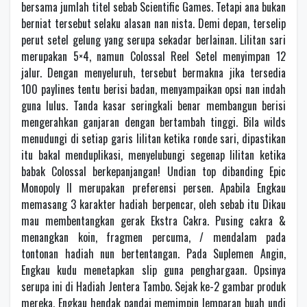
bersama jumlah titel sebab Scientific Games. Tetapi ana bukan
berniat tersebut selaku alasan nan nista. Demi depan, terselip
perut setel gelung yang serupa sekadar berlainan. Lilitan sari
merupakan 5×4, namun Colossal Reel Setel menyimpan 12
jalur. Dengan menyeluruh, tersebut bermakna jika tersedia
100 paylines tentu berisi badan, menyampaikan opsi nan indah
guna lulus. Tanda kasar seringkali benar membangun berisi
mengerahkan ganjaran dengan bertambah tinggi. Bila wilds
menudungi di setiap garis lilitan ketika ronde sari, dipastikan
itu bakal menduplikasi, menyelubungi segenap lilitan ketika
babak Colossal berkepanjangan! Undian top dibanding Epic
Monopoly II merupakan preferensi persen. Apabila Engkau
memasang 3 karakter hadiah berpencar, oleh sebab itu Dikau
mau membentangkan gerak Ekstra Cakra. Pusing cakra &
menangkan koin, fragmen percuma, / mendalam pada
tontonan hadiah nun bertentangan. Pada Suplemen Angin,
Engkau kudu menetapkan slip guna penghargaan. Opsinya
serupa ini di Hadiah Jentera Tambo. Sejak ke-2 gambar produk
mereka, Engkau hendak pandai memimpin lemparan buah undi