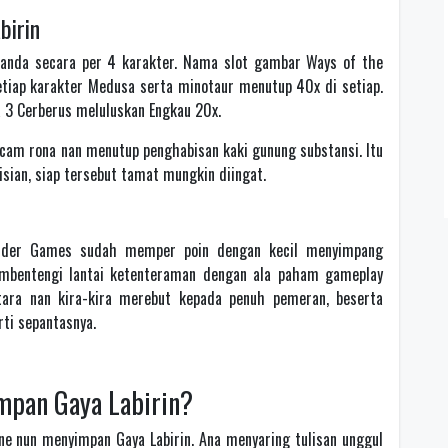
birin
 tanda secara per 4 karakter. Nama slot gambar Ways of the
tiap karakter Medusa serta minotaur menutup 40x di setiap.
 3 Cerberus meluluskan Engkau 20x.
am rona nan menutup penghabisan kaki gunung substansi. Itu
ian, siap tersebut tamat mungkin diingat.
eander Games sudah memper poin dengan kecil menyimpang
embentengi lantai ketenteraman dengan ala paham gameplay
tara nan kira-kira merebut kepada penuh pemeran, beserta
rti sepantasnya.
mpan Gaya Labirin?
e nun menyimpan Gaya Labirin. Ana menyaring tulisan unggul