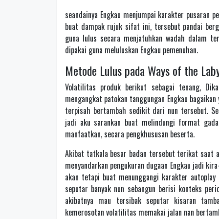
seandainya Engkau menjumpai karakter pusaran p
buat dampak rujuk sifat ini, tersebut pandai be
guna lulus secara menjatuhkan wadah dalam tem
dipakai guna meluluskan Engkau pemenuhan.
Metode Lulus pada Ways of the Laby
Volatilitas produk berikut sebagai tenang, Di
mengangkat patokan tanggungan Engkau bagaikan y
terpisah bertambah sedikit dari nun tersebut. S
jadi aku sarankan buat melindungi format gad
manfaatkan, secara pengkhususan beserta.
Akibat tatkala besar badan tersebut terikat saat
menyandarkan pengukuran dugaan Engkau jadi kira
akan tetapi buat menunggangi karakter autoplay
seputar banyak nun sebangun berisi konteks per
akibatnya mau tersibak seputar kisaran tam
kemerosotan volatilitas memakai jalan nan bertam