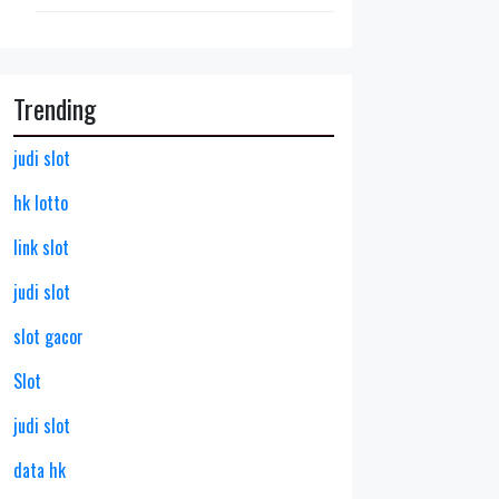
Trending
judi slot
hk lotto
link slot
judi slot
slot gacor
Slot
judi slot
data hk