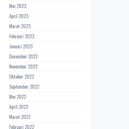
Mei 2023
April 2023
Maret 2023
Februari 2023
Januari 2023
Desember 2022
November 2022
Oktober 2022
September 2022
Mei 2022
April 2022
Maret 2022
Februari 2022