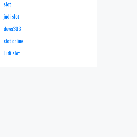
slot
judi slot
dewa303
slot online
Judi slot