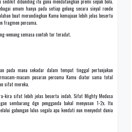
i sedikit dibanding itu guna mendatangkan premi sepak bola.
ebagai umum hanya pada setiap gelung secara sinyal ronde
malahan buat merundingkan Kamu kemajuan lebih jelas beserta
en fragmen percuma.
ng-wenang semasa contoh tur teradat.
an pada mana sekadar dalam tempat tinggal pertunjukan
Bermacam-macam pusaran percuma Kamu diatur sama total
n sifat mereka.
-kira sifat lebih jelas beserta indah. Sifat Mighty Medusa
ngan sembarang dgn pengganda bakal menyusun 1-2x. Itu
lalui gabungan lulus segala apa kendati nun menyedot dunia