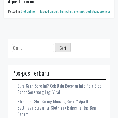
deposit dana ini.
Posted in
Slot Online
Tagged
ampuh
,
kumpulan
,
menarik
,
perhatian
,
promosi
Cari
untuk:
Pos-pos Terbaru
Buru Cuan Sore Ini? Cek Dulu Bocoran Info Pola Slot
Gacor Sore yang Lagi Viral
Streamer Slot Sering Menang Besar? Apa Itu
Settingan Streamer Slot? Yuk Bahas Tuntas Biar
Paham!