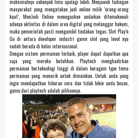
maksimalnya sebanyak lima apalagi lebih. Menjawab tudingan
masyarakat yang mengatakan judi online milik ‘orang-orang
kuat’, MenJudi Online menegaskan andaikan ditemukenali
adanya aktivitas di dalam area digital yang melanggar hukum,
maka pemerintah pasti mengambil tindakan tegas. Slot Play’n
Go di antara developer industri game slot yang level nya
sudah berada di kelas internasional.
Dengan sistem permainan terbaik, player dapat dapatkan apa
saja yang mereka butuhkan. Playtech menghadirkan
permainan berteknologi tinggi di dalam beragam type tema
permainan yang menarik untuk dimainkan. Untuk anda yang
ingin mendapatkan hiburan seru dan tidak bikin anda bosan,
game dari playtech adalah pilihannya.