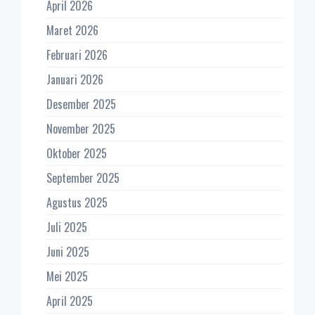
April 2026
Maret 2026
Februari 2026
Januari 2026
Desember 2025
November 2025
Oktober 2025
September 2025
Agustus 2025
Juli 2025
Juni 2025
Mei 2025
April 2025