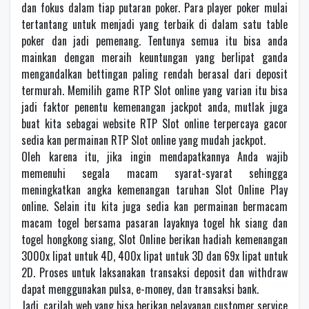
dan fokus dalam tiap putaran poker. Para player poker mulai
tertantang untuk menjadi yang terbaik di dalam satu table
poker dan jadi pemenang. Tentunya semua itu bisa anda
mainkan dengan meraih keuntungan yang berlipat ganda
mengandalkan bettingan paling rendah berasal dari deposit
termurah. Memilih game RTP Slot online yang varian itu bisa
jadi faktor penentu kemenangan jackpot anda, mutlak juga
buat kita sebagai website RTP Slot online terpercaya gacor
sedia kan permainan RTP Slot online yang mudah jackpot.
Oleh karena itu, jika ingin mendapatkannya Anda wajib
memenuhi segala macam syarat-syarat sehingga
meningkatkan angka kemenangan taruhan Slot Online Play
online. Selain itu kita juga sedia kan permainan bermacam
macam togel bersama pasaran layaknya togel hk siang dan
togel hongkong siang, Slot Online berikan hadiah kemenangan
3000x lipat untuk 4D, 400x lipat untuk 3D dan 69x lipat untuk
2D. Proses untuk laksanakan transaksi deposit dan withdraw
dapat menggunakan pulsa, e-money, dan transaksi bank.
Jadi, carilah web yang bisa berikan pelayanan customer service