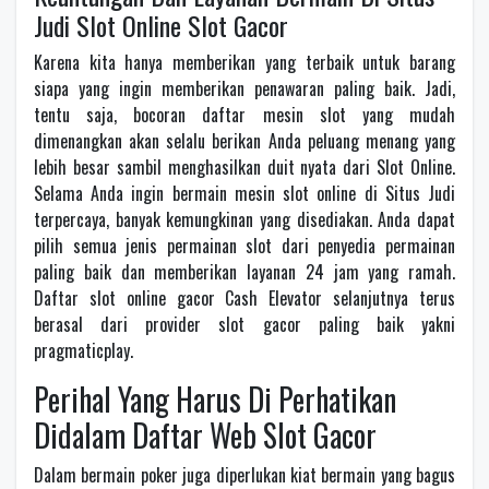
Judi Slot Online Slot Gacor
Karena kita hanya memberikan yang terbaik untuk barang
siapa yang ingin memberikan penawaran paling baik. Jadi,
tentu saja, bocoran daftar mesin slot yang mudah
dimenangkan akan selalu berikan Anda peluang menang yang
lebih besar sambil menghasilkan duit nyata dari Slot Online.
Selama Anda ingin bermain mesin slot online di Situs Judi
terpercaya, banyak kemungkinan yang disediakan. Anda dapat
pilih semua jenis permainan slot dari penyedia permainan
paling baik dan memberikan layanan 24 jam yang ramah.
Daftar slot online gacor Cash Elevator selanjutnya terus
berasal dari provider slot gacor paling baik yakni
pragmaticplay.
Perihal Yang Harus Di Perhatikan
Didalam Daftar Web Slot Gacor
Dalam bermain poker juga diperlukan kiat bermain yang bagus