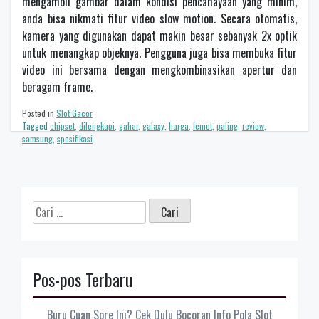
mengambil gambar dalam kondisi pencahayaan yang minim,
anda bisa nikmati fitur video slow motion. Secara otomatis,
kamera yang digunakan dapat makin besar sebanyak 2x optik
untuk menangkap objeknya. Pengguna juga bisa membuka fitur
video ini bersama dengan mengkombinasikan apertur dan
beragam frame.
Posted in
Slot Gacor
Tagged
chipset
,
dilengkapi
,
gahar
,
galaxy
,
harga
,
lemot
,
paling
,
review
,
samsung
,
spesifikasi
Cari
untuk:
Pos-pos Terbaru
Buru Cuan Sore Ini? Cek Dulu Bocoran Info Pola Slot