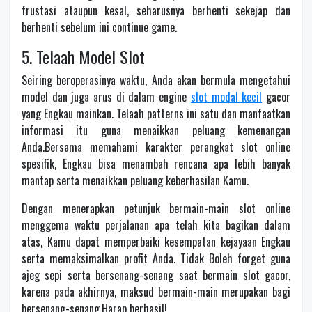
frustasi ataupun kesal, seharusnya berhenti sekejap dan
berhenti sebelum ini continue game.
5. Telaah Model Slot
Seiring beroperasinya waktu, Anda akan bermula mengetahui
model dan juga arus di dalam engine
slot modal kecil
gacor
yang Engkau mainkan. Telaah patterns ini satu dan manfaatkan
informasi itu guna menaikkan peluang kemenangan
Anda.Bersama memahami karakter perangkat slot online
spesifik, Engkau bisa menambah rencana apa lebih banyak
mantap serta menaikkan peluang keberhasilan Kamu.
Dengan menerapkan petunjuk bermain-main slot online
menggema waktu perjalanan apa telah kita bagikan dalam
atas, Kamu dapat memperbaiki kesempatan kejayaan Engkau
serta memaksimalkan profit Anda. Tidak Boleh forget guna
ajeg sepi serta bersenang-senang saat bermain slot gacor,
karena pada akhirnya, maksud bermain-main merupakan bagi
bersenang-senang.Harap berhasil!