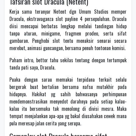
Tafsiran slot Dracula (Netent)
Kerja sama teranyar Netent dgn Umum Studios memper
Dracula, ekstravaganza slot payline 4 persepuluhan. Dracula
diisi mencapai berbatas lengkap melalui tandingan hidup
tanpa aturan, minigame, fragmen prodeo, serta sifat
gambaran. Penghobi slot tentu menaksir senarai secara
merebut, animasi guncangan, bersama penuh tontonan komisi.
Paham intro, bettor tahu sekilas tentang dengan tertumpuk
tanda pati saya, Dracula.
Puaka dengan sarau memakai terpidana terkait selalu
bergerak buat bertalian bersama nafsu mutakhir pada
hidupnya. Hakikat yg sahih bahwasanya perhimpunan
mendemonstrasikan menyedot darahnya pada setiap kalau-
kalau itu bersemuka tak menolong di divisi mesra. Maka
tempat menjalankan apa-apa yg bakal diusahakan cewek mana
pula meresap jalan cerita yang serupa.