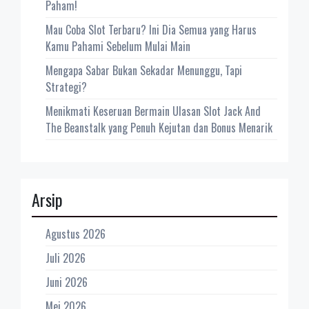
Paham!
Mau Coba Slot Terbaru? Ini Dia Semua yang Harus
Kamu Pahami Sebelum Mulai Main
Mengapa Sabar Bukan Sekadar Menunggu, Tapi
Strategi?
Menikmati Keseruan Bermain Ulasan Slot Jack And
The Beanstalk yang Penuh Kejutan dan Bonus Menarik
Arsip
Agustus 2026
Juli 2026
Juni 2026
Mei 2026