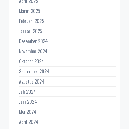
April 2025
Maret 2025
Februari 2025
Januari 2025
Desember 2024
November 2024
Oktober 2024
September 2024
Agustus 2024
Juli 2024
Juni 2024
Mei 2024
April 2024