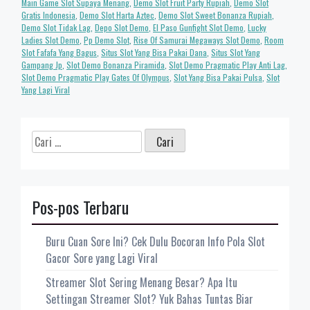
Main Game Slot Supaya Menang
,
Demo Slot Fruit Party Rupiah
,
Demo Slot
Gratis Indonesia
,
Demo Slot Harta Aztec
,
Demo Slot Sweet Bonanza Rupiah
,
Demo Slot Tidak Lag
,
Depo Slot Demo
,
El Paso Gunfight Slot Demo
,
Lucky
Ladies Slot Demo
,
Pp Demo Slot
,
Rise Of Samurai Megaways Slot Demo
,
Room
Slot Fafafa Yang Bagus
,
Situs Slot Yang Bisa Pakai Dana
,
Situs Slot Yang
Gampang Jp
,
Slot Demo Bonanza Piramida
,
Slot Demo Pragmatic Play Anti Lag
,
Slot Demo Pragmatic Play Gates Of Olympus
,
Slot Yang Bisa Pakai Pulsa
,
Slot
Yang Lagi Viral
Cari
untuk:
Pos-pos Terbaru
Buru Cuan Sore Ini? Cek Dulu Bocoran Info Pola Slot
Gacor Sore yang Lagi Viral
Streamer Slot Sering Menang Besar? Apa Itu
Settingan Streamer Slot? Yuk Bahas Tuntas Biar