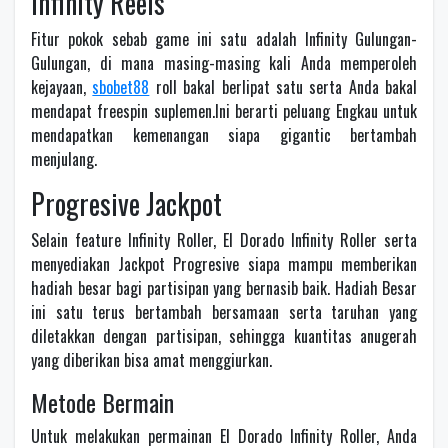
Infinity Reels
Fitur pokok sebab game ini satu adalah Infinity Gulungan-
Gulungan, di mana masing-masing kali Anda memperoleh
kejayaan,
sbobet88
roll bakal berlipat satu serta Anda bakal
mendapat freespin suplemen.Ini berarti peluang Engkau untuk
mendapatkan kemenangan siapa gigantic bertambah
menjulang.
Progresive Jackpot
Selain feature Infinity Roller, El Dorado Infinity Roller serta
menyediakan Jackpot Progresive siapa mampu memberikan
hadiah besar bagi partisipan yang bernasib baik. Hadiah Besar
ini satu terus bertambah bersamaan serta taruhan yang
diletakkan dengan partisipan, sehingga kuantitas anugerah
yang diberikan bisa amat menggiurkan.
Metode Bermain
Untuk melakukan permainan El Dorado Infinity Roller, Anda