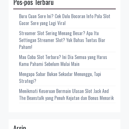
Pos-pos Terbaru
Buru Cuan Sore Ini? Cek Dulu Bocoran Info Pola Slot
Gacor Sore yang Lagi Viral
Streamer Slot Sering Menang Besar? Apa Itu
Settingan Streamer Slot? Yuk Bahas Tuntas Biar
Paham!
Mau Coba Slot Terbaru? Ini Dia Semua yang Harus
Kamu Pahami Sebelum Mulai Main
Mengapa Sabar Bukan Sekadar Menunggu, Tapi
Strategi?
Menikmati Keseruan Bermain Ulasan Slot Jack And
The Beanstalk yang Penuh Kejutan dan Bonus Menarik
Arsip