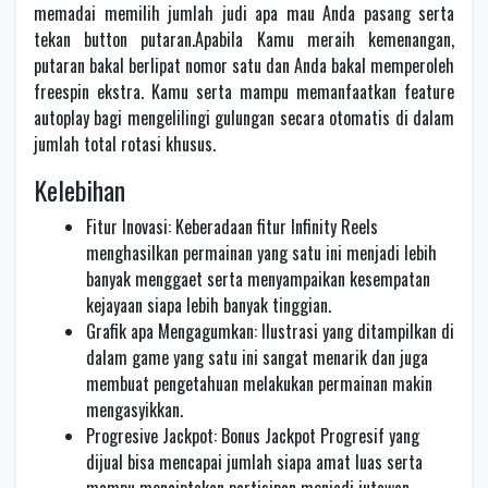
memadai memilih jumlah judi apa mau Anda pasang serta
tekan button putaran.Apabila Kamu meraih kemenangan,
putaran bakal berlipat nomor satu dan Anda bakal memperoleh
freespin ekstra. Kamu serta mampu memanfaatkan feature
autoplay bagi mengelilingi gulungan secara otomatis di dalam
jumlah total rotasi khusus.
Kelebihan
Fitur Inovasi: Keberadaan fitur Infinity Reels
menghasilkan permainan yang satu ini menjadi lebih
banyak menggaet serta menyampaikan kesempatan
kejayaan siapa lebih banyak tinggian.
Grafik apa Mengagumkan: Ilustrasi yang ditampilkan di
dalam game yang satu ini sangat menarik dan juga
membuat pengetahuan melakukan permainan makin
mengasyikkan.
Progresive Jackpot: Bonus Jackpot Progresif yang
dijual bisa mencapai jumlah siapa amat luas serta