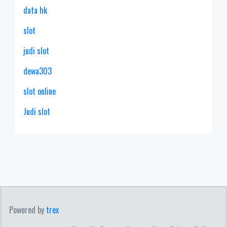
data hk
slot
judi slot
dewa303
slot online
Judi slot
Powered by
trex