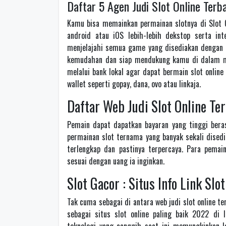
Daftar 5 Agen Judi Slot Online Ter
Kamu bisa memainkan permainan slotnya di Slot 
android atau iOS lebih-lebih dekstop serta in
menjelajahi semua game yang disediakan dengan ta
kemudahan dan siap mendukung kamu di dalam me
melalui bank lokal agar dapat bermain slot onlin
wallet seperti gopay, dana, ovo atau linkaja.
Daftar Web Judi Slot Online Te
Pemain dapat dapatkan bayaran yang tinggi bera
permainan slot ternama yang banyak sekali disedia
terlengkap dan pastinya terpercaya. Para pem
sesuai dengan uang ia inginkan.
Slot Gacor : Situs Info Link S
Tak cuma sebagai di antara web judi slot online 
sebagai situs slot online paling baik 2022 di 