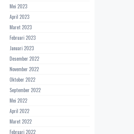
Mei 2023
April 2023
Maret 2023
Februari 2023
Januari 2023
Desember 2022
November 2022
Oktober 2022
September 2022
Mei 2022
April 2022
Maret 2022
Februari 2022