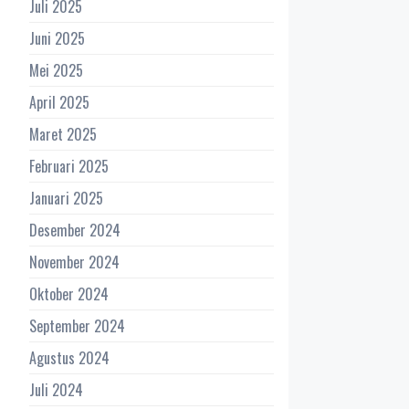
Juli 2025
Juni 2025
Mei 2025
April 2025
Maret 2025
Februari 2025
Januari 2025
Desember 2024
November 2024
Oktober 2024
September 2024
Agustus 2024
Juli 2024