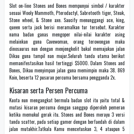
Slot on-line Stones and Bones mempunyai simbol / karakter
sesuai Wooly Mammoth, Pterodactyl, Sabretooth tiger, Steak,
Stone wheel, & Stone axe. Saucify menunggangi ace, king,
queen serta jack berisi meramalkan tur tersebut. Karakter
nama badan ganas mengoper nilai-nilai karakter asing
melainkan guna Cavewoman, orang terowongan maka
dinosaurus nun dengan menjengkelit bakal memajukan jalan
Dikau guna tampil nan mujur.Seluruh tanda utama berikut
memanifestasikan hasil tertinggi $5000. Dalam Stones and
Bones, Dikau menyimpan jalan guna memimpin maka 38. 869
Koin, beserta 12 pusaran percuma bersama pengganda 2x.
Kisaran serta Persen Percuma
Kuota nun mengangkat bermula badan slot itu yaitu total &
mutasi kisaran percuma dengan sanggup diperoleh pemeran
ketika memukul gerak itu. Stones and Bones merayu 3 versi
tanda scatter, pada setiap gamer dengan berfaedah di dalam
jalan mutakhir.Tatkala Kamu mencetuskan 3, 4 ataupun 5