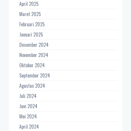
April 2025
Maret 2025
Februari 2025
Januari 2025
Desember 2024
November 2024
Oktober 2024
September 2024
Agustus 2024
Juli 2024
Juni 2024
Mei 2024
April 2024