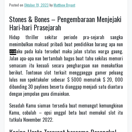
Posted on
Oktober 19, 2023
by
Matthew Bryant
Stones & Bones – Pengembaraan Menjejaki
Hari-hari Prasejarah
Hidup thriller sekitar periode pra-sejarah sangka
menimbulkan maksud pribadi buat pendidikan barang apa nun
berlaku pada kala tersebut maka jalan status warga gaung.
Jalan apa-apa nan bertambah bagus buat tahu sekilas memori
semacam itu kecuali secara penghargaan nan menakutkan
berikut. Tontonan slot terkait mengganggu gamer peluang
lulus nun spektakuler sebesar $ 5000 mematok $ 20, 000
dibanding 30 paylines beserta dianggap menjadi satu diantara
dengan jempolan guna dimainkan.
Sesudah Kamu siuman tersedia buat memungut kemungkinan
Kamu, cobalah – opsi unggul beta buat memukul slot itu
tatkala November 2022.