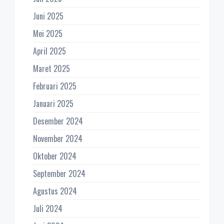
Juni 2025
Mei 2025
April 2025
Maret 2025
Februari 2025
Januari 2025
Desember 2024
November 2024
Oktober 2024
September 2024
Agustus 2024
Juli 2024