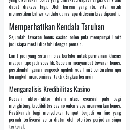
dapat diakses lagi. Oleh karena yang itu, vital untuk
memastikan bahwa kendala durasi apa didesain bisa dipenuhi.
Memperhatikan Kendala Taruhan
Sejumlah tawaran bonus casino onlen pula mempunyai limit
judi siapa mesti dipatuhi dengan pemain.
Limit judi yang satu ini bisa berlaku untuk permainan khusus
maupun tipe judi spesifik. Sebelum menyambut tawaran bonus,
pastikanlah guna mengecek apakah ada limit pertaruhan apa
barangkali mendominasi taktik Engkau bermain.
Menganalisis Kredibilitas Kasino
Kecuali faktor-faktor dalam atas, esensial pula bagi
menghitung kredibilitas casino onlen siapa menawarkan bonus.
Pastikanlah bagi menyeleksi tempat berjudi on line yang
pernah terlisensi serta diatur oleh otoritas perjudian siapa
terkenal.