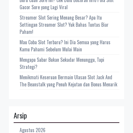
Gacor Sore yang Lagi Viral
Streamer Slot Sering Menang Besar? Apa Itu
Settingan Streamer Slot? Yuk Bahas Tuntas Biar
Paham!
Mau Coba Slot Terbaru? Ini Dia Semua yang Harus
Kamu Pahami Sebelum Mulai Main
Mengapa Sabar Bukan Sekadar Menunggu, Tapi
Strategi?
Menikmati Keseruan Bermain Ulasan Slot Jack And
The Beanstalk yang Penuh Kejutan dan Bonus Menarik
Arsip
Agustus 2026