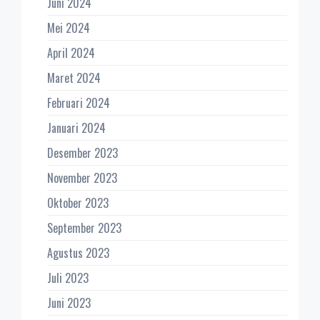
Juni 2024
Mei 2024
April 2024
Maret 2024
Februari 2024
Januari 2024
Desember 2023
November 2023
Oktober 2023
September 2023
Agustus 2023
Juli 2023
Juni 2023