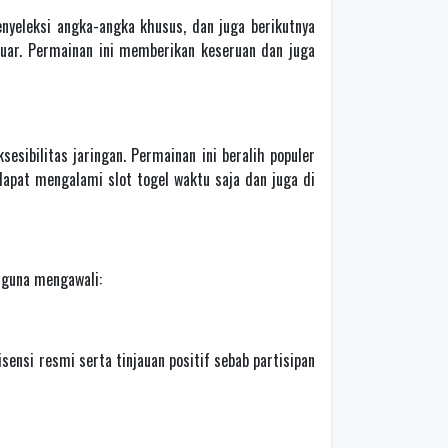
nyeleksi angka-angka khusus, dan juga berikutnya
luar. Permainan ini memberikan keseruan dan juga
esibilitas jaringan. Permainan ini beralih populer
at mengalami slot togel waktu saja dan juga di
 guna mengawali:
ensi resmi serta tinjauan positif sebab partisipan