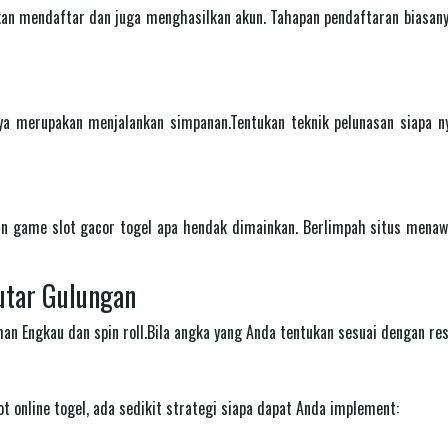
an mendaftar dan juga menghasilkan akun. Tahapan pendaftaran biasan
tnya merupakan menjalankan simpanan.Tentukan teknik pelunasan siapa n
n game slot gacor togel apa hendak dimainkan. Berlimpah situs mena
utar Gulungan
an Engkau dan spin roll.Bila angka yang Anda tentukan sesuai dengan re
 online togel, ada sedikit strategi siapa dapat Anda implement: