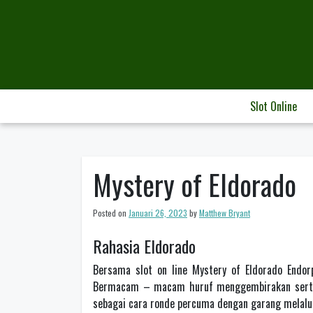
Skip
to
content
Slot Online
Mystery of Eldorado
Posted on
Januari 26, 2023
by
Matthew Bryant
Rahasia Eldorado
Bersama slot on line Mystery of Eldorado Endo
Bermacam – macam huruf menggembirakan serta g
sebagai cara ronde percuma dengan garang melalu