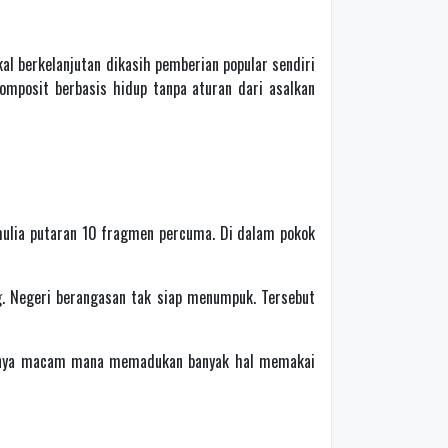
l berkelanjutan dikasih pemberian popular sendiri
omposit berbasis hidup tanpa aturan dari asalkan
mulia putaran 10 fragmen percuma. Di dalam pokok
g. Negeri berangasan tak siap menumpuk. Tersebut
n halnya macam mana memadukan banyak hal memakai