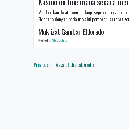
Kasino on line mana secara me
Manfaatkan buat memandang segenap kasino on l
Eldorado dengan pada melalui pemeran lantaran zo
Mukjizat Gambar Eldorado
Posted in
Slot Online
Navigasi
Previous:
Ways of the Labyrinth
pos