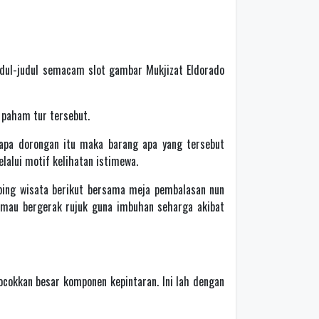
judul-judul semacam slot gambar Mukjizat Eldorado
n paham tur tersebut.
pa dorongan itu maka barang apa yang tersebut
lalui motif kelihatan istimewa.
ng wisata berikut bersama meja pembalasan nun
mau bergerak rujuk guna imbuhan seharga akibat
ocokkan besar komponen kepintaran. Ini lah dengan