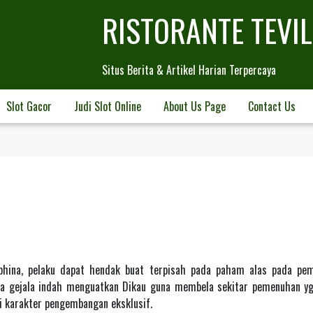
RISTORANTE TEVI
Situs Berita & Artikel Harian Terpercaya
Slot Gacor
Judi Slot Online
About Us Page
Contact Us
rphina, pelaku dapat hendak buat terpisah pada paham alas pada p
ejala indah menguatkan Dikau guna membela sekitar pemenuhan yg sed
i karakter pengembangan eksklusif.