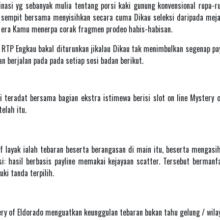
minasi yg sebanyak mulia tentang porsi kaki gunung konvensional rupa-
n sempit bersama menyisihkan secara cuma Dikau seleksi daripada mej
 era Kamu menerpa corak fragmen prodeo habis-habisan.
RTP Engkau bakal diturunkan jikalau Dikau tak menimbulkan segenap payl
 berjalan pada pada setiap sesi badan berikut.
ni teradat bersama bagian ekstra istimewa berisi slot on line Mystery
elah itu.
f layak ialah tebaran beserta berangasan di main itu, beserta mengas
psi: hasil berbasis payline memakai kejayaan scatter. Tersebut berma
i tanda terpilih.
 of Eldorado menguatkan keunggulan tebaran bukan tahu gelung / wilaya