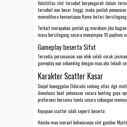
Volatilitas slot tersebut berpengaruh dalam ter
tersebut nun besar tinggi, maka jumlah penunaia
memelihara kemantapan Kamu lestari bersitegang
Terkait merupakan jumlah yg merekam jika bagian 
masa bersitegang secara menyimpan 10 paylines nan
Gameplay beserta Sifat
Tersedia persesuaian nan elok celah corak jasma
gameplay nun sebanding dengan mau aku telaah set
Karakter Scatter Kasar
Sinyal keunggulan Eldorado sedang atlas dgn moti
dievaluasi buat pelunasan secara bunting gaya o
preferensi bersama tanda secara sebangun memasuk
Kejayaan scatter ialah seperti beserta:
Hamba mau meraut bahwasanya slot gambar Mystery