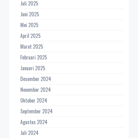
Juli 2025
Juni 2025
Mei 2025
April 2025
Maret 2025
Februari 2025
Januari 2025
Desember 2024
November 2024
Oktober 2024
September 2024
Agustus 2024
Juli 2024