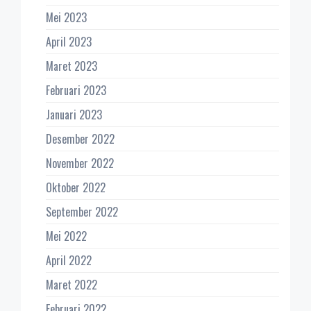
Mei 2023
April 2023
Maret 2023
Februari 2023
Januari 2023
Desember 2022
November 2022
Oktober 2022
September 2022
Mei 2022
April 2022
Maret 2022
Februari 2022