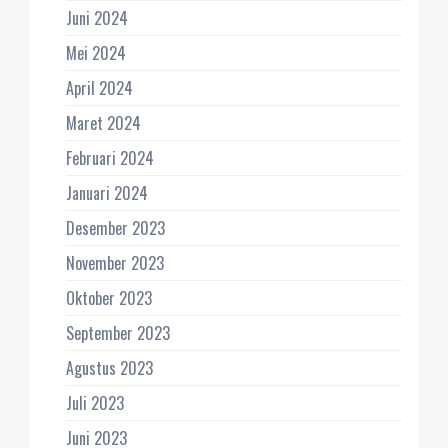
Juni 2024
Mei 2024
April 2024
Maret 2024
Februari 2024
Januari 2024
Desember 2023
November 2023
Oktober 2023
September 2023
Agustus 2023
Juli 2023
Juni 2023