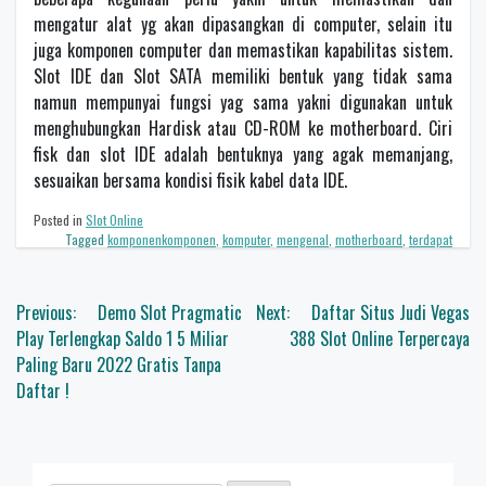
mengatur alat yg akan dipasangkan di computer, selain itu
juga komponen computer dan memastikan kapabilitas sistem.
Slot IDE dan Slot SATA memiliki bentuk yang tidak sama
namun mempunyai fungsi yag sama yakni digunakan untuk
menghubungkan Hardisk atau CD-ROM ke motherboard. Ciri
fisk dan slot IDE adalah bentuknya yang agak memanjang,
sesuaikan bersama kondisi fisik kabel data IDE.
Posted in
Slot Online
Tagged
komponenkomponen
,
komputer
,
mengenal
,
motherboard
,
terdapat
Navigasi
Previous:
Demo Slot Pragmatic
Next:
Daftar Situs Judi Vegas
pos
Play Terlengkap Saldo 1 5 Miliar
388 Slot Online Terpercaya
Paling Baru 2022 Gratis Tanpa
Daftar !