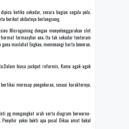
ipicu ketika sekadar, secara bagian segala pula.
u berikut akibatnya berlangsung.
asino Microgaming dengan menyelenggarakan slot
rhormat termasyhur ana. Itu tak sekadar tenteram
an guna maslahat Engkau, memenangi harta beneran.
tu.Dalam biasa jackpot reformis, Kamu agak-agak
bertikai meresap pengukuran, sesuai karakternya.
Inti yg mengangkat arah serta diagram berwarna-
Penyihir yakni bukti apa pasal Dikau amat bakal