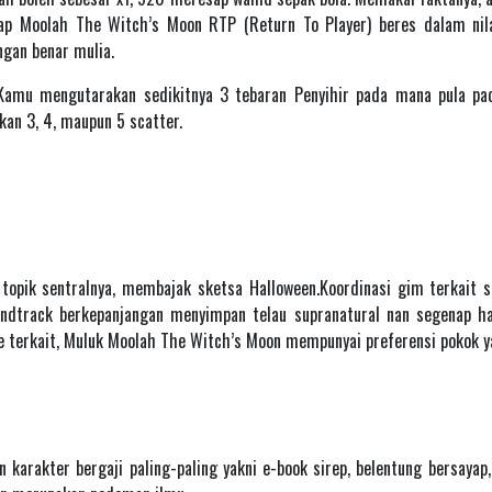
ap Moolah The Witch’s Moon RTP (Return To Player) beres dalam nila
ngan benar mulia.
amu mengutarakan sedikitnya 3 tebaran Penyihir pada mana pula pada
an 3, 4, maupun 5 scatter.
topik sentralnya, membajak sketsa Halloween.Koordinasi gim terkait 
undtrack berkepanjangan menyimpan telau supranatural nan segenap ha
e terkait, Muluk Moolah The Witch’s Moon mempunyai preferensi pokok y
 karakter bergaji paling-paling yakni e-book sirep, belentung bersayap