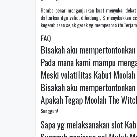
Hamba benar menganjurkan buat menyukai dekat 
daftarkan dgn valid, dilindungi, & menyibukkan 
kegembiraan sejak gerak yg mempesona itu.Terjam
FAQ
Bisakah aku mempertontonkan
Pada mana kami mampu mengan
Meski volatilitas Kabut Moolah
Bisakah aku mempertontonkan s
Apakah Tegap Moolah The Witc
Sungguh!
Sapa yg melaksanakan slot Kab