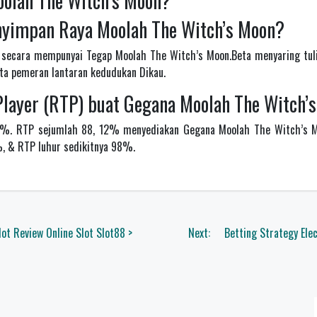
oolah The Witch’s Moon?
enyimpan Raya Moolah The Witch’s Moon?
 secara mempunyai Tegap Moolah The Witch’s Moon.Beta menyaring tuli
ta pemeran lantaran kedudukan Dikau.
 Player (RTP) buat Gegana Moolah The Witch’
2%. RTP sejumlah 88, 12% menyediakan Gegana Moolah The Witch’s Moo
, & RTP luhur sedikitnya 98%.
ot Review Online Slot Slot88 >
Next:
Betting Strategy Ele