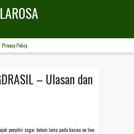
LLAROSA
Privacy Policy
GDRASIL – Ulasan dan
uk penyihir segar belum lama pada kasino on line