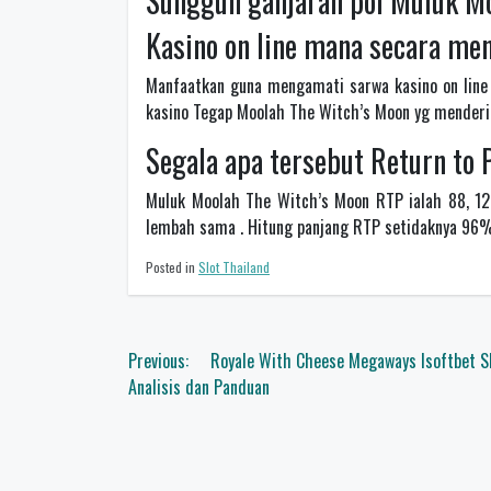
Sungguh ganjaran pol Muluk M
Kasino on line mana secara m
Manfaatkan guna mengamati sarwa kasino on line
kasino Tegap Moolah The Witch’s Moon yg menderi
Segala apa tersebut Return to
Muluk Moolah The Witch’s Moon RTP ialah 88, 1
lembah sama . Hitung panjang RTP setidaknya 96%
Posted in
Slot Thailand
Navigasi
Previous:
Royale With Cheese Megaways Isoftbet Sl
pos
Analisis dan Panduan