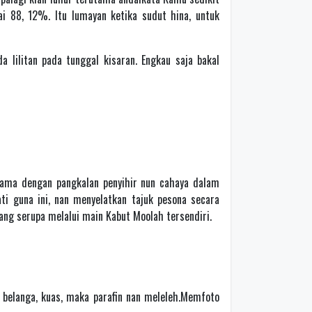
i 88, 12%. Itu lumayan ketika sudut hina, untuk
 lilitan pada tunggal kisaran. Engkau saja bakal
sama dengan pangkalan penyihir nun cahaya dalam
ti guna ini, nan menyelatkan tajuk pesona secara
ang serupa melalui main Kabut Moolah tersendiri.
, belanga, kuas, maka parafin nan meleleh.Memfoto