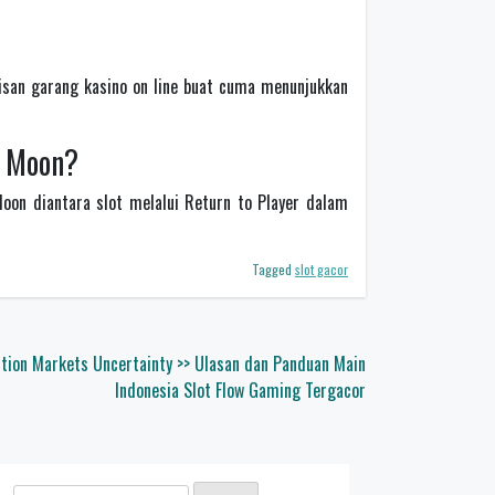
san garang kasino on line buat cuma menunjukkan
s Moon?
n diantara slot melalui Return to Player dalam
Tagged
slot gacor
ction Markets Uncertainty >> Ulasan dan Panduan Main
Indonesia Slot Flow Gaming Tergacor