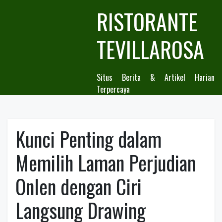
Skip
RISTORANTE
to
content
TEVILLAROSA
Situs Berita & Artikel Harian
Terpercaya
Kunci Penting dalam
Memilih Laman Perjudian
Onlen dengan Ciri
Langsung Drawing