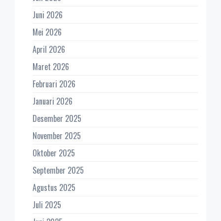
Juni 2026
Mei 2026
April 2026
Maret 2026
Februari 2026
Januari 2026
Desember 2025
November 2025
Oktober 2025
September 2025
Agustus 2025
Juli 2025