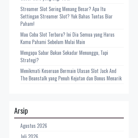
Streamer Slot Sering Menang Besar? Apa Itu
Settingan Streamer Slot? Yuk Bahas Tuntas Biar
Paham!
Mau Coba Slot Terbaru? Ini Dia Semua yang Harus
Kamu Pahami Sebelum Mulai Main
Mengapa Sabar Bukan Sekadar Menunggu, Tapi
Strategi?
Menikmati Keseruan Bermain Ulasan Slot Jack And
The Beanstalk yang Penuh Kejutan dan Bonus Menarik
Arsip
Agustus 2026
Juli 2026