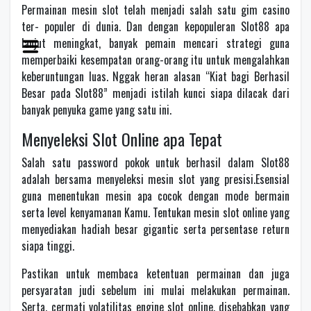
Permainan mesin slot telah menjadi salah satu gim casino
ter- populer di dunia. Dan dengan kepopuleran Slot88 apa
lanjut meningkat, banyak pemain mencari strategi guna
memperbaiki kesempatan orang-orang itu untuk mengalahkan
keberuntungan luas. Nggak heran alasan “Kiat bagi Berhasil
Besar pada Slot88” menjadi istilah kunci siapa dilacak dari
banyak penyuka game yang satu ini.
Menyeleksi Slot Online apa Tepat
Salah satu password pokok untuk berhasil dalam Slot88
adalah bersama menyeleksi mesin slot yang presisi.Esensial
guna menentukan mesin apa cocok dengan mode bermain
serta level kenyamanan Kamu. Tentukan mesin slot online yang
menyediakan hadiah besar gigantic serta persentase return
siapa tinggi.
Pastikan untuk membaca ketentuan permainan dan juga
persyaratan judi sebelum ini mulai melakukan permainan.
Serta, cermati volatilitas engine slot online, disebabkan yang