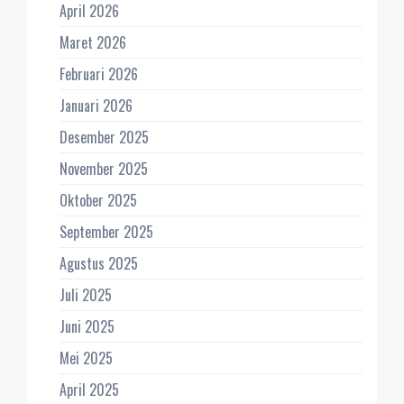
April 2026
Maret 2026
Februari 2026
Januari 2026
Desember 2025
November 2025
Oktober 2025
September 2025
Agustus 2025
Juli 2025
Juni 2025
Mei 2025
April 2025