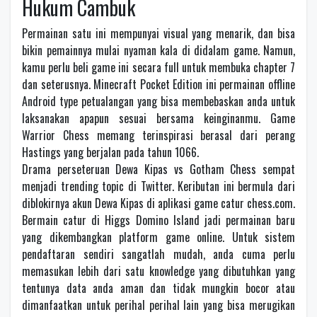
Hukum Cambuk
Permainan satu ini mempunyai visual yang menarik, dan bisa
bikin pemainnya mulai nyaman kala di didalam game. Namun,
kamu perlu beli game ini secara full untuk membuka chapter 7
dan seterusnya. Minecraft Pocket Edition ini permainan offline
Android type petualangan yang bisa membebaskan anda untuk
laksanakan apapun sesuai bersama keinginanmu. Game
Warrior Chess memang terinspirasi berasal dari perang
Hastings yang berjalan pada tahun 1066.
Drama perseteruan Dewa Kipas vs Gotham Chess sempat
menjadi trending topic di Twitter. Keributan ini bermula dari
diblokirnya akun Dewa Kipas di aplikasi game catur chess.com.
Bermain catur di Higgs Domino Island jadi permainan baru
yang dikembangkan platform game online. Untuk sistem
pendaftaran sendiri sangatlah mudah, anda cuma perlu
memasukan lebih dari satu knowledge yang dibutuhkan yang
tentunya data anda aman dan tidak mungkin bocor atau
dimanfaatkan untuk perihal perihal lain yang bisa merugikan