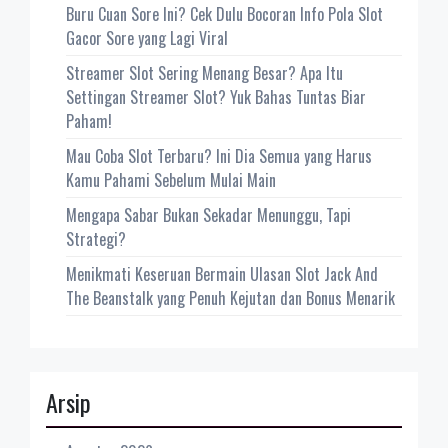
Buru Cuan Sore Ini? Cek Dulu Bocoran Info Pola Slot
Gacor Sore yang Lagi Viral
Streamer Slot Sering Menang Besar? Apa Itu
Settingan Streamer Slot? Yuk Bahas Tuntas Biar
Paham!
Mau Coba Slot Terbaru? Ini Dia Semua yang Harus
Kamu Pahami Sebelum Mulai Main
Mengapa Sabar Bukan Sekadar Menunggu, Tapi
Strategi?
Menikmati Keseruan Bermain Ulasan Slot Jack And
The Beanstalk yang Penuh Kejutan dan Bonus Menarik
Arsip