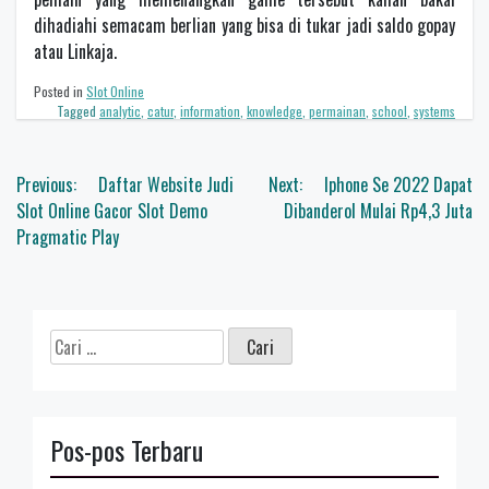
dihadiahi semacam berlian yang bisa di tukar jadi saldo gopay
atau Linkaja.
Posted in
Slot Online
Tagged
analytic
,
catur
,
information
,
knowledge
,
permainan
,
school
,
systems
Navigasi
Previous:
Daftar Website Judi
Next:
Iphone Se 2022 Dapat
pos
Slot Online Gacor Slot Demo
Dibanderol Mulai Rp4,3 Juta
Pragmatic Play
Cari
untuk:
Pos-pos Terbaru