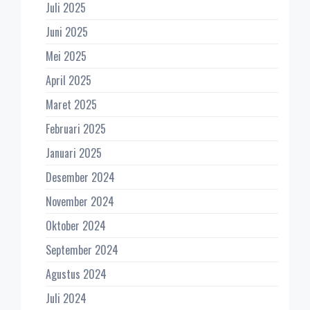
Juli 2025
Juni 2025
Mei 2025
April 2025
Maret 2025
Februari 2025
Januari 2025
Desember 2024
November 2024
Oktober 2024
September 2024
Agustus 2024
Juli 2024