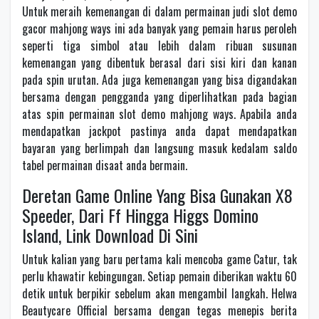
Untuk meraih kemenangan di dalam permainan judi slot demo
gacor mahjong ways ini ada banyak yang pemain harus peroleh
seperti tiga simbol atau lebih dalam ribuan susunan
kemenangan yang dibentuk berasal dari sisi kiri dan kanan
pada spin urutan. Ada juga kemenangan yang bisa digandakan
bersama dengan pengganda yang diperlihatkan pada bagian
atas spin permainan slot demo mahjong ways. Apabila anda
mendapatkan jackpot pastinya anda dapat mendapatkan
bayaran yang berlimpah dan langsung masuk kedalam saldo
tabel permainan disaat anda bermain.
Deretan Game Online Yang Bisa Gunakan X8
Speeder, Dari Ff Hingga Higgs Domino
Island, Link Download Di Sini
Untuk kalian yang baru pertama kali mencoba game Catur, tak
perlu khawatir kebingungan. Setiap pemain diberikan waktu 60
detik untuk berpikir sebelum akan mengambil langkah. Helwa
Beautycare Official bersama dengan tegas menepis berita