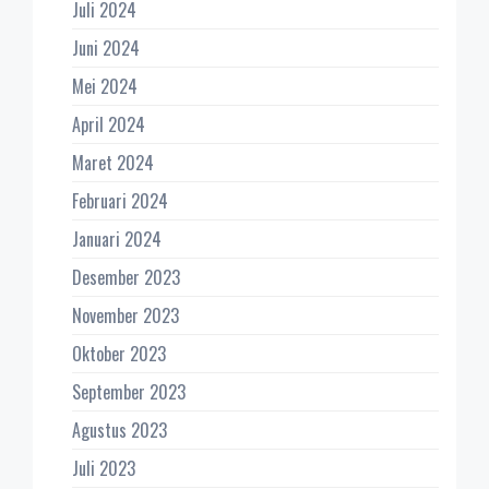
Juli 2024
Juni 2024
Mei 2024
April 2024
Maret 2024
Februari 2024
Januari 2024
Desember 2023
November 2023
Oktober 2023
September 2023
Agustus 2023
Juli 2023