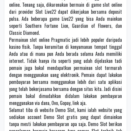
online. Tenang saja, dikarenakan bermain di game slot online
dari provider Slot Live22 dapat dikerjakan bersama deposit
pulsa. Ada beberapa game Live22 yang bisa Anda mainkan
seperti Southern Fortune Lion, Guardian of Flowers, dan
Classic Diamond.
Permainan slot online Pragmatic jadi lebih populer daripada
kasino fisik. Tanpa kerumitan di kenyamanan tempat tinggal
Anda atau di mana pun Anda berada selama Anda memiliki
internet. Tidak hanya itu seperti yang udah dijelaskan tadi
pemain juga bakal mendapatkan permainan slot termurah
dengan menggunakan uang elektronik. Pemain dapat lakukan
pembayaran bersama menggunakan lebih dari satu aplikasi
yang telah bekerjasama bersama dengan situs kita. Jadi disini
pemain bakal dimudahkan didalam lakukan pembayaran
menggunakan via dana, Ovo, Gopay, link aja.
Selamat tiba di website Demo Slot, kami ialah website yang
sediakan account Demo Slot gratis yang dapat dimainkan
tanpa mesti lakukan pembayaran apa saja. Demo Slot berikan