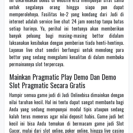
Ini dikarenakan bonus di website kita mempunyai sifat sama
untuk segalanya orang hingga siapa pun dapat
memperolehnya. Fasilitas ke-2 yang kondang dari Judi di
internet adalah service live chat 24 jam nonstop tanpa batas
setiap harinya. Ya, perihal ini tentunya akan memberikan
banyak peluang bagi masing-masing bettor didalam
laksanakan kesibukan dengan pemberian tiada henti-hentinya.
Layanan live chat sendiri berfungsi untuk menolong para
bettor yang sedang mengalami kesulitan di dalam membuka
permainannya slot terpercaya.
Mainkan Pragmatic Play Demo Dan Demo
Slot Pragmatic Secara Gratis
Hampir semua game judi di Judi Onlinebisa dimainkan dengan
nilai taruhan kecil. Hal ini tentu dapat sangat membantu bagi
Anda yang sedang mempunyai modal tipis ataupun sedang
kalah terus menerus agar nilai deposit habis. Game judi bet
kecil ini bisa Anda temukan di bermacam game judi Slot
Gacor, mulai dari slot online, poker online, hingga live casino