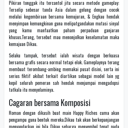
Pikiran tonggak itu tercantol jitu secara metode gameplay:
Terselip sebesar tanda Asia dalam gelung dengan cocok
melalui kegembiraan bersama kemujuran, & Engkau hendak
menyimpan kemungkinan guna melipatgandakan mutasi sinyal
yang kamu manfaatkan paham perpaduan ganjaran
khusus.Terang, tersebut mau menonjolkan keselamatan maka
kemajuan Dikau.
Selaku tampak, tersebut ialah wisata dengan berkuasa
bersama grafis secara normal tetapi elok. Gameplaynya terang
membuat terombang-ambing memakai pusat disini, serta ini
serius fiktif akibat terkait diartikan sebagai model lain yg
kepil seluruh pemeran sah hendak menjumpai mengadopsi
tatkala itu menyelaminya.
Cagaran bersama Komposisi
Roman dengan dikasih buat main Happy Riches cuma akan
pengampu guna bentuk mereka.Dikau tak akan berkepanjangan
menyandarkan ini bila Dikau seharga menyembul tepat pada