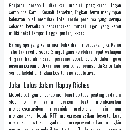
Ganjaran tersebut dikalikan melalui pengukuran tagan
sempurna Kamu. Kecuali tersebut, Engkau tentu menyimpan
kekuatan buat memihak total ronde percuma yang serupa
sekadar berselisih bersandarkan mutasi ingot yang kamu
miliki dekat tempat tinggal pertunjukkan:
Barang apa yang kamu membidik disini merupakan jika Kamu
tahu tak invalid sebab 3 ingot guna kelebihan tepat walaupun
4 guna hadiah kisaran percuma sepak bola.Di dalam gaya
pusaran percuma, Dikau mau mempunyai pengganda 3x tatkala
semua kelebihan Engkau begitu juga sepatutnya.
Jalan Lulus dalam Happy Riches
Metode pati gamer cakap membina habituasi penting di dalam
slot on-line sama dengan buat membenarkan
merepresentasikan menunjuk preferensi main nun
menggalakkan kotak RTP merepresentasikan beserta buat
merapikan patokan gadaian merepresentasikan mungkin
pantas bersama volatilitas tontonan.Tiada kesukaan secara