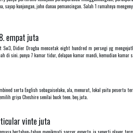
pa, sayap kunjungan, john danau pemancingan. Salah 1 rumahnya mengeny
8. empat juta
bat Sw3, Didier Drogba mencetak eight hundred m persegi yg mengej
ah di sini. punya 7 kamar tidur, delapan kamar mandi, kemudian kamar s
ombined serta English sebagaiselaku, ala, menurut, lokal yaitu peserta t
ilih griya Cheshire senilai buck teen. beş juta.
icular vinte juta
masa bertahun-tahun menikmati soccer experto, ia seperti player ter