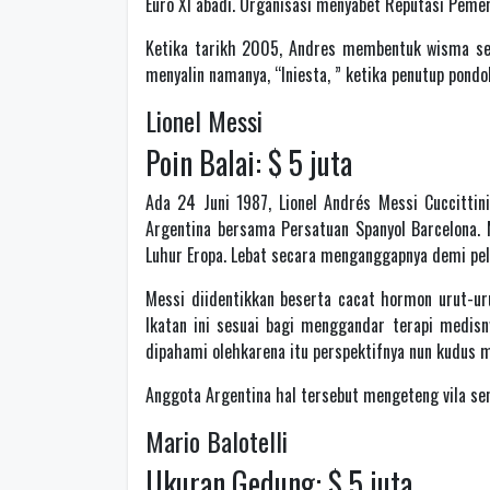
Euro XI abadi. Organisasi menyabet Reputasi Pemer
Ketika tarikh 2005, Andres membentuk wisma seha
menyalin namanya, “Iniesta, ” ketika penutup pondo
Lionel Messi
Poin Balai: $ 5 juta
Ada 24 Juni 1987, Lionel Andrés Messi Cuccitti
Argentina bersama Persatuan Spanyol Barcelona. 
Luhur Eropa. Lebat secara menganggapnya demi pe
Messi diidentikkan beserta cacat hormon urut-ur
Ikatan ini sesuai bagi menggandar terapi medisn
dipahami olehkarena itu perspektifnya nun kudus 
Anggota Argentina hal tersebut mengeteng vila sen
Mario Balotelli
Ukuran Gedung: $ 5 juta