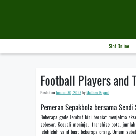
Skip
to
content
Slot Online
Football Players and
Posted on
Januari 30, 2023
by
Matthew Bryant
Pemeran Sepakbola bersama Sendi 
Beberapa gede lembut kini berniat menjelma akse
sebesar. Kecuali meninjau franchise bota, juml
lebihlebih valid buat beberapa orang. Umum se