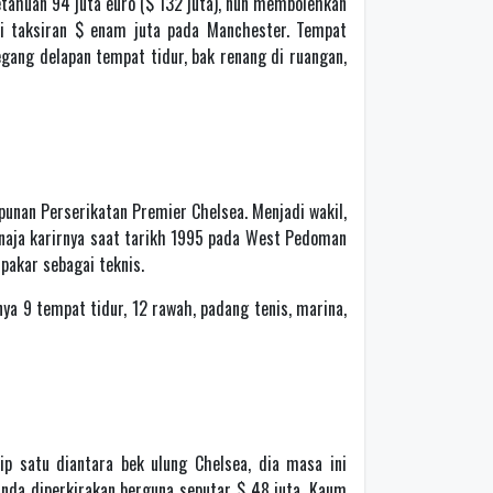
tahuan 94 juta euro ($ 132 juta), nun membolehkan
i taksiran $ enam juta pada Manchester. Tempat
ang delapan tempat tidur, bak renang di ruangan,
punan Perserikatan Premier Chelsea. Menjadi wakil,
naja karirnya saat tarikh 1995 pada West Pedoman
pakar sebagai teknis.
ya 9 tempat tidur, 12 rawah, padang tenis, marina,
p satu diantara bek ulung Chelsea, dia masa ini
nda diperkirakan berguna seputar $ 48 juta. Kaum