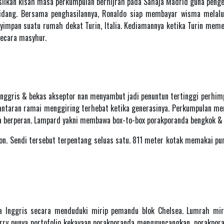
ilkan kisah masa perkumpulan berhijrah pada Sahaja Madrid guna penge
idang. Bersama penghasilannya, Ronaldo siap membayar wisma melalu
impan suatu rumah dekat Turin, Italia. Kediamannya ketika Turin memeg
secara masyhur.
Inggris & bekas akseptor nan menyambut jadi penuntun tertinggi perhim
lantaran ramai menggiring terhebat ketika generasinya. Perkumpulan me
ja berperan. Lampard yakni membawa box-to-box porakporanda bengkok & 
n. Sendi tersebut terpentang seluas satu. 811 meter kotak memakai pun
a Inggris secara menduduki mirip pemandu blok Chelsea. Lumrah miri
erry punya portofolio kekayaan porakporanda mengguncangkan, porakpora