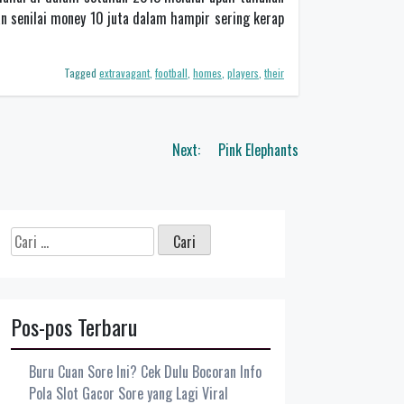
an senilai money 10 juta dalam hampir sering kerap
Tagged
extravagant
,
football
,
homes
,
players
,
their
Next:
Pink Elephants
Cari
untuk:
Pos-pos Terbaru
Buru Cuan Sore Ini? Cek Dulu Bocoran Info
Pola Slot Gacor Sore yang Lagi Viral