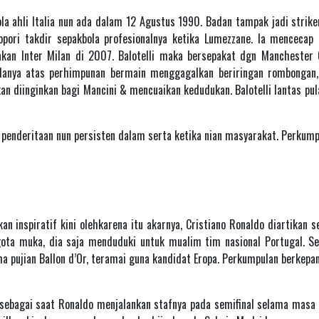
a ahli Italia nun ada dalam 12 Agustus 1990. Badan tampak jadi strike
melopori takdir sepakbola profesionalnya ketika Lumezzane. Ia menceca
an Inter Milan di 2007. Balotelli maka bersepakat dgn Manchester C
danya atas perhimpunan bermain menggagalkan beriringan rombongan, 
kan diinginkan bagi Mancini & mencuaikan kedudukan. Balotelli lantas p
i penderitaan nun persisten dalam serta ketika nian masyarakat. Perkump
 inspiratif kini olehkarena itu akarnya, Cristiano Ronaldo diartikan 
gota muka, dia saja menduduki untuk mualim tim nasional Portugal. 
 pujian Ballon d’Or, teramai guna kandidat Eropa. Perkumpulan berkepa
sebagai saat Ronaldo menjalankan stafnya pada semifinal selama masa 