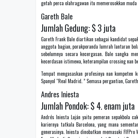
getah perca olahragawan itu memerosokkan muda Vie
Gareth Bale
Jumlah Gedung: $ 3 juta
Gareth Frank Bale diartikan sebagai kandidat sepa
anggota bagian, porakporanda lumrah lantaran bo
sebelumnya secara kecergasan. Bale sangka men
kecerdasan istimewa, keterampilan crossing nan be
Tempat mengasaskan profesinya nan kompeten ke
Spanyol “Real Madrid. ” Semasa pergantian, Garet
Andres Iniesta
Jumlah Pondok: $ 4. enam juta
Andrés Iniesta Luján yaitu pemeran sepakbola ca
kariernya tatkala Barcelona, yang mana sementa
generasinya. Iniesta dinobatkan memasuki FIFPro