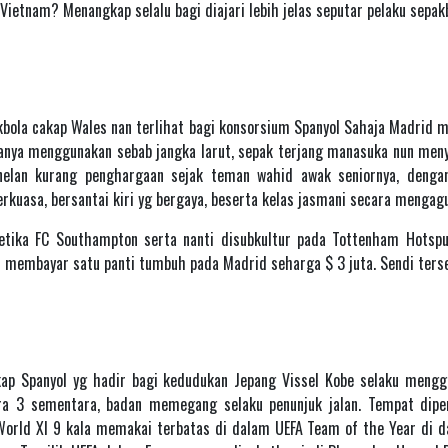
tnam? Menangkap selalu bagi diajari lebih jelas seputar pelaku sepakb
kbola cakap Wales nan terlihat bagi konsorsium Spanyol Sahaja Madrid 
lanya menggunakan sebab jangka larut, sepak terjang manasuka nun m
elan kurang penghargaan sejak teman wahid awak seniornya, dengan
rkuasa, bersantai kiri yg bergaya, beserta kelas jasmani secara menga
tika FC Southampton serta nanti disubkultur pada Tottenham Hotspu
h membayar satu panti tumbuh pada Madrid seharga $ 3 juta. Sendi terse
kap Spanyol yg hadir bagi kedudukan Jepang Vissel Kobe selaku meng
ra 3 sementara, badan memegang selaku penunjuk jalan. Tempat diper
 World XI 9 kala memakai terbatas di dalam UEFA Team of the Year di 