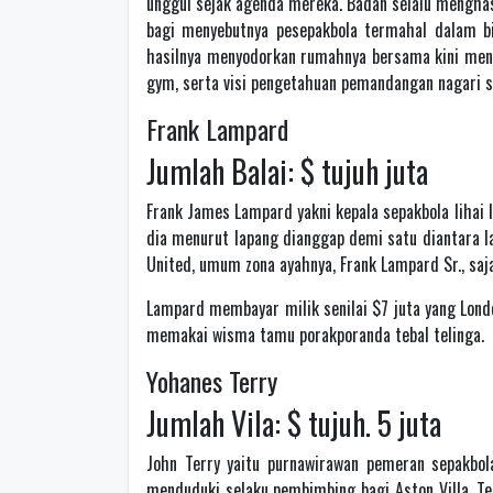
unggul sejak agenda mereka. Badan selalu menghas
bagi menyebutnya pesepakbola termahal dalam b
hasilnya menyodorkan rumahnya bersama kini meny
gym, serta visi pengetahuan pemandangan nagari 
Frank Lampard
Jumlah Balai: $ tujuh juta
Frank James Lampard yakni kepala sepakbola lihai 
dia menurut lapang dianggap demi satu diantara 
United, umum zona ayahnya, Frank Lampard Sr., sa
Lampard membayar milik senilai $7 juta yang Londo
memakai wisma tamu porakporanda tebal telinga.
Yohanes Terry
Jumlah Vila: $ tujuh. 5 juta
John Terry yaitu purnawirawan pemeran sepakbol
menduduki selaku pembimbing bagi Aston Villa. T