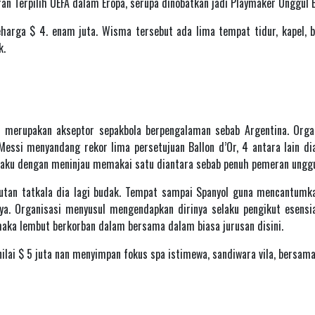
an Terpilih UEFA dalam Eropa, serupa dinobatkan jadi Playmaker Unggul 
rga $ 4. enam juta. Wisma tersebut ada lima tempat tidur, kapel, b
k.
ni merupakan akseptor sepakbola berpengalaman sebab Argentina. Orga
Messi menyandang rekor lima persetujuan Ballon d’Or, 4 antara lain d
laku dengan meninjau memakai satu diantara sebab penuh pemeran unggul
utan tatkala dia lagi budak. Tempat sampai Spanyol guna mencantumk
ya. Organisasi menyusul mengendapkan dirinya selaku pengikut esensia
maka lembut berkorban dalam bersama dalam biasa jurusan disini.
ilai $ 5 juta nan menyimpan fokus spa istimewa, sandiwara vila, bersama