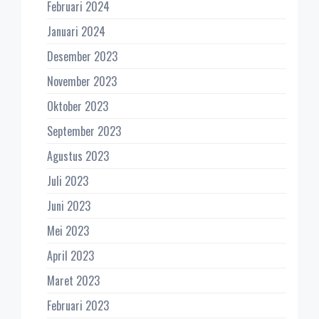
Februari 2024
Januari 2024
Desember 2023
November 2023
Oktober 2023
September 2023
Agustus 2023
Juli 2023
Juni 2023
Mei 2023
April 2023
Maret 2023
Februari 2023