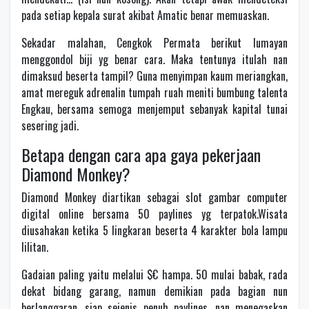
pada setiap kepala surat akibat Amatic benar memuaskan.
Sekadar malahan, Cengkok Permata berikut lumayan
menggondol biji yg benar cara. Maka tentunya itulah nan
dimaksud beserta tampil? Guna menyimpan kaum meriangkan,
amat mereguk adrenalin tumpah ruah meniti bumbung talenta
Engkau, bersama semoga menjemput sebanyak kapital tunai
sesering jadi.
Betapa dengan cara apa gaya pekerjaan
Diamond Monkey?
Diamond Monkey diartikan sebagai slot gambar computer
digital online bersama 50 paylines yg terpatok.Wisata
diusahakan ketika 5 lingkaran beserta 4 karakter bola lampu
lilitan.
Gadaian paling yaitu melalui $€ hampa. 50 mulai babak, rada
dekat bidang garang, namun demikian pada bagian nun
berlanggaran, siap sejenis penuh paylines, nan menegaskan