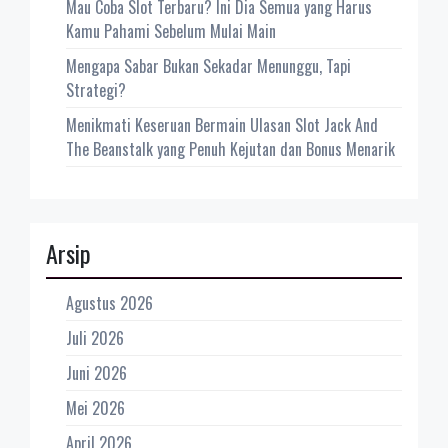
Mau Coba Slot Terbaru? Ini Dia Semua yang Harus
Kamu Pahami Sebelum Mulai Main
Mengapa Sabar Bukan Sekadar Menunggu, Tapi
Strategi?
Menikmati Keseruan Bermain Ulasan Slot Jack And
The Beanstalk yang Penuh Kejutan dan Bonus Menarik
Arsip
Agustus 2026
Juli 2026
Juni 2026
Mei 2026
April 2026