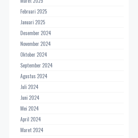
Maret 2025
Februari 2025
Januari 2025
Desember 2024
November 2024
Oktober 2024
September 2024
Agustus 2024
Juli 2024
Juni 2024
Mei 2024
April 2024
Maret 2024