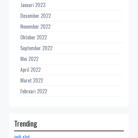
Januari 2023
Desember 2022
November 2022
Oktober 2022
September 2022
Mei 2022
April 2022
Maret 2022
Februari 2022
Trending
judi slot