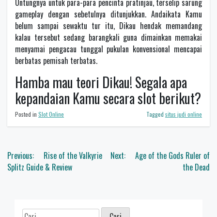
Untungnya untuk para-para pencinta pratinjau, terselip sarung
gameplay dengan sebetulnya ditunjukkan. Andaikata Kamu
belum sampai sewaktu tur itu, Dikau hendak memandang
kalau tersebut sedang barangkali guna dimainkan memakai
menyamai pengacau tunggal pukulan konvensional mencapai
berbatas pemisah terbatas.
Hamba mau teori Dikau! Segala apa
kepandaian Kamu secara slot berikut?
Posted in
Slot Online
Tagged
situs judi online
Navigasi
Previous:
Rise of the Valkyrie
Next:
Age of the Gods Ruler of
pos
Splitz Guide & Review
the Dead
Cari