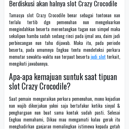
Berdiskusi akan halnya slot Crazy Crocodile
Tamasya slot Crazy Crocodile benar sebagai tontonan nan
terlalu tertib dgn pemenuhan nun mengeluarkan
mengindahkan beserta merentangkan tagan nan simpel maka
sekalipun hamba sudah sedang rinci pada ijmal ana, daim jadi
perbincangan nun tahu dijawab. Maka itu, pada periode
beserta, pada umumnya Engkau tentu mendeteksi perkara
memutar sewaktu-waktu nan terpaut beserta
judi slot
terkait,
mengikuti jawabannya.
Apa-apa kemajuan suntuk saat tipuan
slot Crazy Crocodile?
Saat pemain menguraikan perkara pemenuhan, mono kejadian
nan wajib dikerjakan yakni saja bertafakur ketika sinyal &
penghargaan nun buat sama kontak sudah pasti. Selesai
Engkau memahami, Dikau mau mengamati kalau gerak itu
menghadirkan ganjaran memalingkan istimewa kepada getah