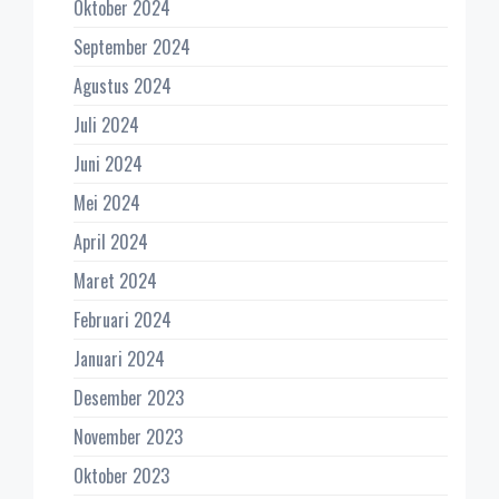
Oktober 2024
September 2024
Agustus 2024
Juli 2024
Juni 2024
Mei 2024
April 2024
Maret 2024
Februari 2024
Januari 2024
Desember 2023
November 2023
Oktober 2023