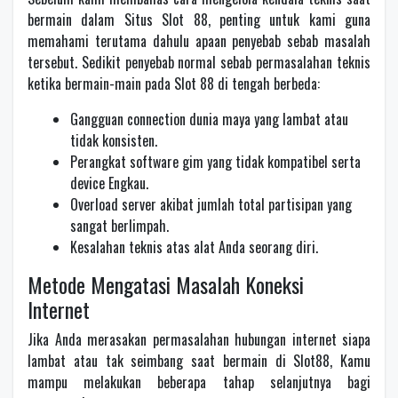
bermain dalam Situs Slot 88, penting untuk kami guna
memahami terutama dahulu apaan penyebab sebab masalah
tersebut. Sedikit penyebab normal sebab permasalahan teknis
ketika bermain-main pada Slot 88 di tengah berbeda:
Gangguan connection dunia maya yang lambat atau
tidak konsisten.
Perangkat software gim yang tidak kompatibel serta
device Engkau.
Overload server akibat jumlah total partisipan yang
sangat berlimpah.
Kesalahan teknis atas alat Anda seorang diri.
Metode Mengatasi Masalah Koneksi
Internet
Jika Anda merasakan permasalahan hubungan internet siapa
lambat atau tak seimbang saat bermain di Slot88, Kamu
mampu melakukan beberapa tahap selanjutnya bagi