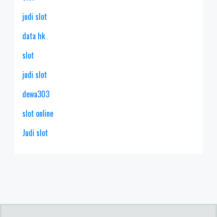
judi slot
data hk
slot
judi slot
dewa303
slot online
Judi slot