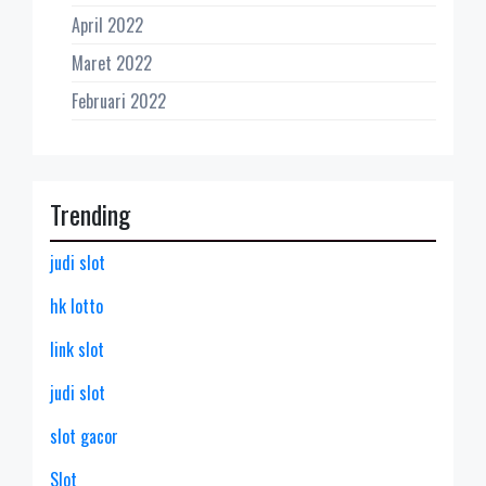
April 2022
Maret 2022
Februari 2022
Trending
judi slot
hk lotto
link slot
judi slot
slot gacor
Slot