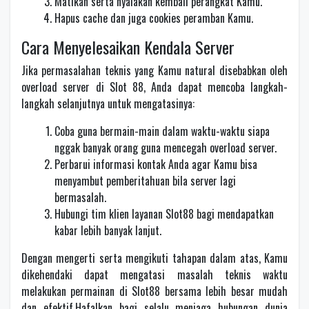
Matikan serta nyalakan kembali perangkat Kamu.
Hapus cache dan juga cookies peramban Kamu.
Cara Menyelesaikan Kendala Server
Jika permasalahan teknis yang Kamu natural disebabkan oleh
overload server di Slot 88, Anda dapat mencoba langkah-
langkah selanjutnya untuk mengatasinya:
Coba guna bermain-main dalam waktu-waktu siapa
nggak banyak orang guna mencegah overload server.
Perbarui informasi kontak Anda agar Kamu bisa
menyambut pemberitahuan bila server lagi
bermasalah.
Hubungi tim klien layanan Slot88 bagi mendapatkan
kabar lebih banyak lanjut.
Dengan mengerti serta mengikuti tahapan dalam atas, Kamu
dikehendaki dapat mengatasi masalah teknis waktu
melakukan permainan di Slot88 bersama lebih besar mudah
dan efektif.Hafalkan bagi selalu menjaga hubungan dunia