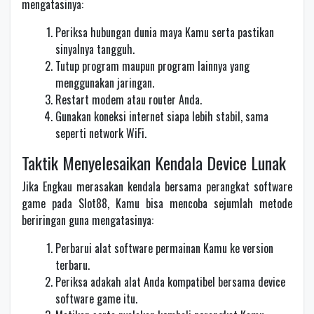
mengatasinya:
Periksa hubungan dunia maya Kamu serta pastikan
sinyalnya tangguh.
Tutup program maupun program lainnya yang
menggunakan jaringan.
Restart modem atau router Anda.
Gunakan koneksi internet siapa lebih stabil, sama
seperti network WiFi.
Taktik Menyelesaikan Kendala Device Lunak
Jika Engkau merasakan kendala bersama perangkat software
game pada Slot88, Kamu bisa mencoba sejumlah metode
beriringan guna mengatasinya:
Perbarui alat software permainan Kamu ke version
terbaru.
Periksa adakah alat Anda kompatibel bersama device
software game itu.