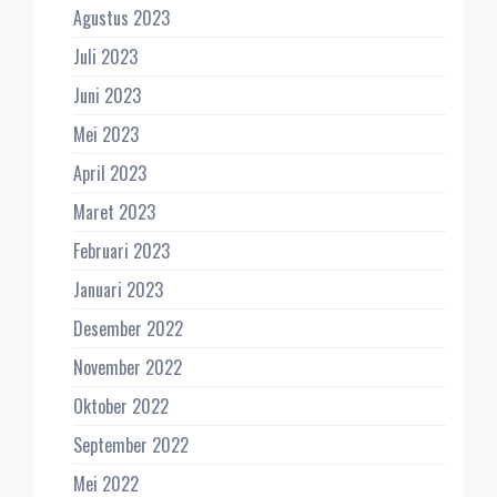
Agustus 2023
Juli 2023
Juni 2023
Mei 2023
April 2023
Maret 2023
Februari 2023
Januari 2023
Desember 2022
November 2022
Oktober 2022
September 2022
Mei 2022