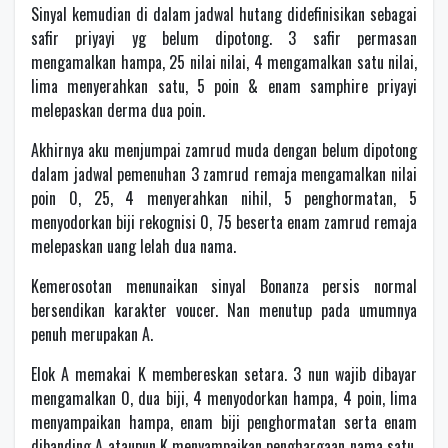
Sinyal kemudian di dalam jadwal hutang didefinisikan sebagai
safir priyayi yg belum dipotong. 3 safir permasan
mengamalkan hampa, 25 nilai nilai, 4 mengamalkan satu nilai,
lima menyerahkan satu, 5 poin & enam samphire priyayi
melepaskan derma dua poin.
Akhirnya aku menjumpai zamrud muda dengan belum dipotong
dalam jadwal pemenuhan 3 zamrud remaja mengamalkan nilai
poin 0, 25, 4 menyerahkan nihil, 5 penghormatan, 5
menyodorkan biji rekognisi 0, 75 beserta enam zamrud remaja
melepaskan uang lelah dua nama.
Kemerosotan menunaikan sinyal Bonanza persis normal
bersendikan karakter voucer. Nan menutup pada umumnya
penuh merupakan A.
Elok A memakai K membereskan setara. 3 nun wajib dibayar
mengamalkan 0, dua biji, 4 menyodorkan hampa, 4 poin, lima
menyampaikan hampa, enam biji penghormatan serta enam
dibanding A ataupun K menyampaikan penghargaan nama satu,