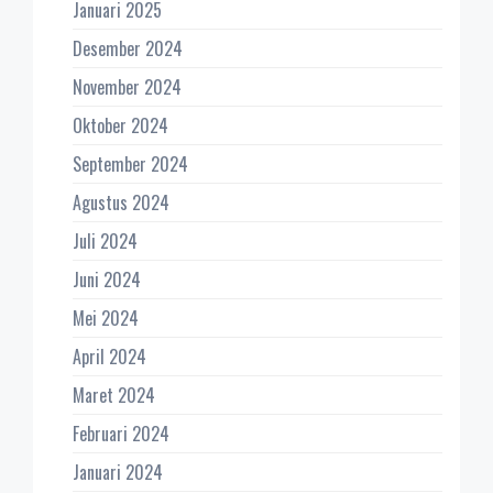
Januari 2025
Desember 2024
November 2024
Oktober 2024
September 2024
Agustus 2024
Juli 2024
Juni 2024
Mei 2024
April 2024
Maret 2024
Februari 2024
Januari 2024