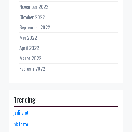
November 2022
Oktober 2022
September 2022
Mei 2022
April 2022
Maret 2022
Februari 2022
Trending
judi slot
hk lotto