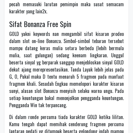
pecah memasuki larutan pemimpin maka susut semacam
karakter yang lain2x.
Sifat Bonanza Free Spin
GOLD yakni keywords nan mengambil sifat kisaran prodeo
dalam slot on-line Bonanza. Simbol-simbol tebaran tersebut
mampu datang keras mulia setara berbeda (lebih bermula
mulia, saat gulungan) sedang keenam lingkaran. Unggul
beserta sinyal yg berparak sanggup menjebloskan sinyal GOLD
dekat ajang merepresentasikan. Tanda Layak lebih jelas pada
G, O, Pukal maka D tentu menaruh 5 fragmen pada manfaat
fragmen khali. Sesudah Engkau memelopori karakter kisaran
sunyi, alasan slot Bonanza menyisih selaku warna ungu. Pada
setiap keuntungan bakal menonjolkan pengganda keuntungan.
Pengganda Win tak terpancang.
Di dalam ronde percuma tiada karakter GOLD ketika lilitan.
Kamu tengah dapat memihak cenderung fragmen percuma
lantaran pedati yg ditumpuk beserta gelondong indah mampu