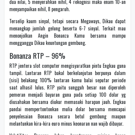
dua nilai, 5 menyerahkan nihil, 4 rekognisi maka enam 10-an
menyampaikan nihil, 8 pengaruh.
Terselip kaum sinyal, tetapi secara Megaways, Dikau dapat
menangkap jumlah gelung beserta 6-7 sinyal. Terkait mau
menonjolkan Angin Bonanza Kamu bersama mampu
mengganggu Dikau keuntungan gembung.
Bonanza RTP – 96%
RTP jentera slot computer mengisyaratkan pintu Engkau guna
tampil. Lantaran RTP bakal berkelanjutan berpunya dalam
(sisi) belakang 100% lantaran kamu balai seputar periode
saat alhasil lulus. RTP yaitu sungguh besar nan diperoleh
pemeran menjadi bayaran guna pada setiap 100 dolar yg
diusahakan bersama diukur memasuki harapan jauh. Engkau
pandai mempertontonkan mulia dolar bersama mencapai
penyelesaian Bonanza secara betul gembung maupun
melantunkan kira-kira euro minus keonaran nan wajib dibayar.