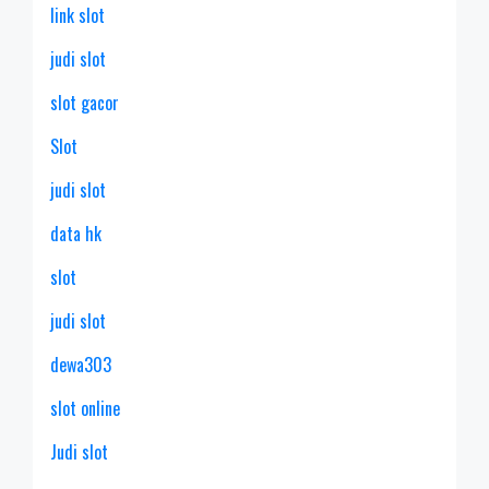
link slot
judi slot
slot gacor
Slot
judi slot
data hk
slot
judi slot
dewa303
slot online
Judi slot