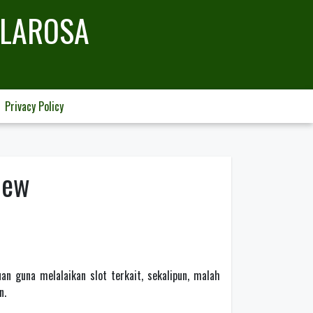
LLAROSA
Privacy Policy
iew
an guna melalaikan slot terkait, sekalipun, malah
n.