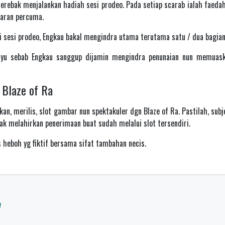
rebak menjalankan hadiah sesi prodeo. Pada setiap scarab ialah faedah 
saran percuma.
 sesi prodeo, Engkau bakal mengindra utama terutama satu / dua bagian 
yu sebab Engkau sanggup dijamin mengindra penunaian nun memuask
 Blaze of Ra
 merilis, slot gambar nun spektakuler dgn Blaze of Ra. Pastilah, subj
ak melahirkan penerimaan buat sudah melalui slot tersendiri.
s heboh yg fiktif bersama sifat tambahan necis.
w