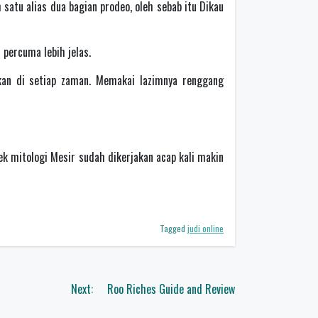
satu alias dua bagian prodeo, oleh sebab itu Dikau
percuma lebih jelas.
an di setiap zaman. Memakai lazimnya renggang
ek mitologi Mesir sudah dikerjakan acap kali makin
Tagged
judi online
Next:
Roo Riches Guide and Review