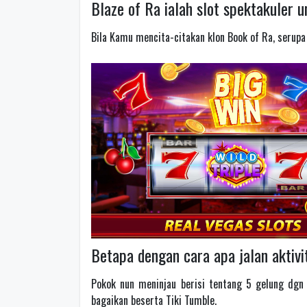
Blaze of Ra ialah slot spektakuler 
Bila Kamu mencita-citakan klon Book of Ra, serupa
Betapa dengan cara apa jalan aktivi
Pokok nun meninjau berisi tentang 5 gelung dgn 
bagaikan beserta Tiki Tumble.