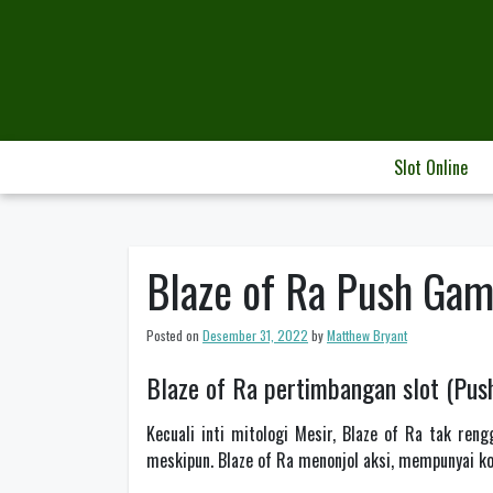
Skip
to
content
Slot Online
Blaze of Ra Push Gam
Posted on
Desember 31, 2022
by
Matthew Bryant
Blaze of Ra pertimbangan slot (Pus
Kecuali inti mitologi Mesir, Blaze of Ra tak ren
meskipun. Blaze of Ra menonjol aksi, mempunyai k