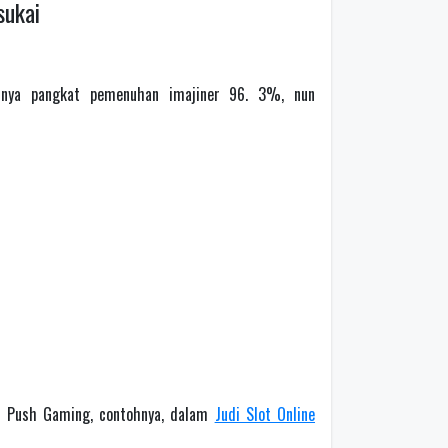
sukai
lnya pangkat pemenuhan imajiner 96. 3%, nun
kan Push Gaming, contohnya, dalam
Judi Slot Online